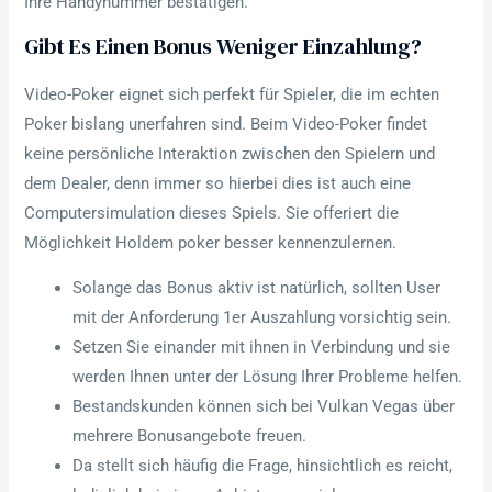
Ihre Handynummer bestätigen.
Gibt Es Einen Bonus Weniger Einzahlung?
Video-Poker eignet sich perfekt für Spieler, die im echten
Poker bislang unerfahren sind. Beim Video-Poker findet
keine persönliche Interaktion zwischen den Spielern und
dem Dealer, denn immer so hierbei dies ist auch eine
Computersimulation dieses Spiels. Sie offeriert die
Möglichkeit Holdem poker besser kennenzulernen.
Solange das Bonus aktiv ist natürlich, sollten User
mit der Anforderung 1er Auszahlung vorsichtig sein.
Setzen Sie einander mit ihnen in Verbindung und sie
werden Ihnen unter der Lösung Ihrer Probleme helfen.
Bestandskunden können sich bei Vulkan Vegas über
mehrere Bonusangebote freuen.
Da stellt sich häufig die Frage, hinsichtlich es reicht,