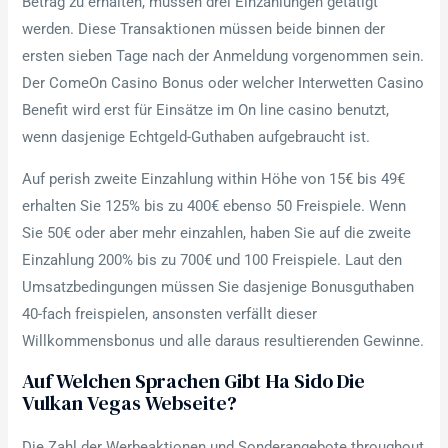
Betrag zu erhalten, müssen drei Einzahlungen getätigt
werden. Diese Transaktionen müssen beide binnen der
ersten sieben Tage nach der Anmeldung vorgenommen sein.
Der ComeOn Casino Bonus oder welcher Interwetten Casino
Benefit wird erst für Einsätze im On line casino benutzt,
wenn dasjenige Echtgeld-Guthaben aufgebraucht ist.
Auf perish zweite Einzahlung within Höhe von 15€ bis 49€
erhalten Sie 125% bis zu 400€ ebenso 50 Freispiele. Wenn
Sie 50€ oder aber mehr einzahlen, haben Sie auf die zweite
Einzahlung 200% bis zu 700€ und 100 Freispiele. Laut den
Umsatzbedingungen müssen Sie dasjenige Bonusguthaben
40-fach freispielen, ansonsten verfällt dieser
Willkommensbonus und alle daraus resultierenden Gewinne.
Auf Welchen Sprachen Gibt Ha Sido Die
Vulkan Vegas Webseite?
Die Zahl der Werbeaktionen und Sonderangebote throughout