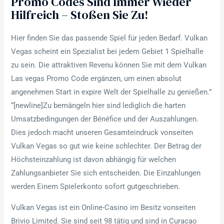
Promo Codes Sind Immer Wieder
Hilfreich – Stoßen Sie Zu!
Hier finden Sie das passende Spiel für jeden Bedarf. Vulkan
Vegas scheint ein Spezialist bei jedem Gebiet 1 Spielhalle
zu sein. Die attraktiven Revenu können Sie mit dem Vulkan
Las vegas Promo Code ergänzen, um einen absolut
angenehmen Start in expire Welt der Spielhalle zu genießen.”
“[newline]Zu bemängeln hier sind lediglich die harten
Umsatzbedingungen der Bénéfice und der Auszahlungen.
Dies jedoch macht unseren Gesamteindruck vonseiten
Vulkan Vegas so gut wie keine schlechter. Der Betrag der
Höchsteinzahlung ist davon abhängig für welchen
Zahlungsanbieter Sie sich entscheiden. Die Einzahlungen
werden Einem Spielerkonto sofort gutgeschrieben.
Vulkan Vegas ist ein Online-Casino im Besitz vonseiten
Brivio Limited. Sie sind seit 98 tätig und sind in Curacao