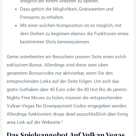
lediglich bei einem Anbieter zu spielen.
Dazu gehört die Möglichkeit, Gratiswetten und
Freespins zu erhalten.
Mit einer solchen Komposition ist es möglich, mit
dem Drehen zu beginnen ebenso die Funktionen eines
bestimmten Slots kennenzulernen.
Gerne unterbreiten wir Besuchern unserer Seite einen solch
exklusiven Bonus. Allerdings sind diese zwei oben
genannten Bonuscodes nur aktivierbar, wenn Sie den
entsprechenden Links auf der Seite folgen. Um sich das
gratis Guthaben über 45 Euro oder die 80 Hot Rio de janeiro
Nights Free Moves zu holen, müssen die entsprechenden
Vulkan Vegas No Downpayment Codes eingegeben werden.
Allerdings funktioniert drops dead ausschließlich über living
area Link auf der Webseite.”
Das Spieleangebot Auf Vulkan Vegas