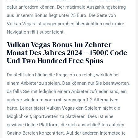
dafür anfordern können. Der maximale Auszahlungsbetrag
aus unserem Bonus liegt unter 25 Euro. Die Seite von
Vulkan Vegas ist ausgesprochen übersichtlich und expire
Navigation fällt super leicht.
Vulkan Vegas Bonus Im Zehnter
Monat Des Jahres 2024 – 1500€ Code
Und Two Hundred Free Spins
Da stellt sich häufig die Frage, ob es reicht, wirklich bei
einem Anbieter zu spielen. Das können nur Sie beantworten,
da falls Sie mit lediglich einem Anbieter zufrieden sind, ein
anderer wiederum noch mit vergnügen 1-2 Alternativen
hätte. Leider bietet Vulkan Vegas den Spielern nicht die
Möglichkeit, Sportwetten zu platzieren. Dies ist eine
gewisse Online-Plattform, die sich ausschließlich auf den
Casino-Bereich konzentriert. Auf der anderen Internetseite