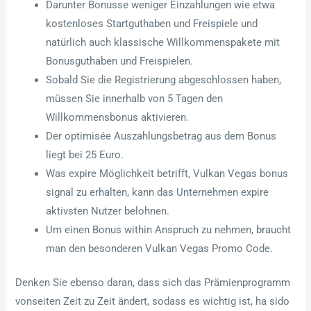
Darunter Bonusse weniger Einzahlungen wie etwa
kostenloses Startguthaben und Freispiele und
natürlich auch klassische Willkommenspakete mit
Bonusguthaben und Freispielen.
Sobald Sie die Registrierung abgeschlossen haben,
müssen Sie innerhalb von 5 Tagen den
Willkommensbonus aktivieren.
Der optimisée Auszahlungsbetrag aus dem Bonus
liegt bei 25 Euro.
Was expire Möglichkeit betrifft, Vulkan Vegas bonus
signal zu erhalten, kann das Unternehmen expire
aktivsten Nutzer belohnen.
Um einen Bonus within Anspruch zu nehmen, braucht
man den besonderen Vulkan Vegas Promo Code.
Denken Sie ebenso daran, dass sich das Prämienprogramm
vonseiten Zeit zu Zeit ändert, sodass es wichtig ist, ha sido