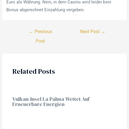
Euro als Währung. Nein, in dem Casino wird leider kein
Bonus abgerechnet Einzahlung vergeben.
←
Previous
Next Post
→
Post
Related Posts
Vulkan-Insel La Palma Wettet Auf
Erneuerbare Energien