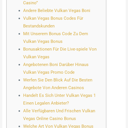
Casino”
Andere Beliebte Vulkan Vegas Boni
Vulkan Vegas Bonus Codes Für
Bestandskunden
Mit Unserem Bonus Code Zu Dem
Vulkan Vegas Bonus
Bonusaktionen Für Die Live-spiele Von
Vulkan Vegas
Angebotenen Boni Darüber Hinaus
Vulkan Vegas Promo Code
Werfen Sie Den Blick Auf Die Besten
Angebote Von Anderen Casinos
Handelt Es Sich Unter Vulkan Vegas 1
Einen Legalen Anbieter?
Alle Verfügbaren Und Frischen Vulkan
Vegas Online Casino Bonus
Welche Art Von Vulkan Vegas Bonus