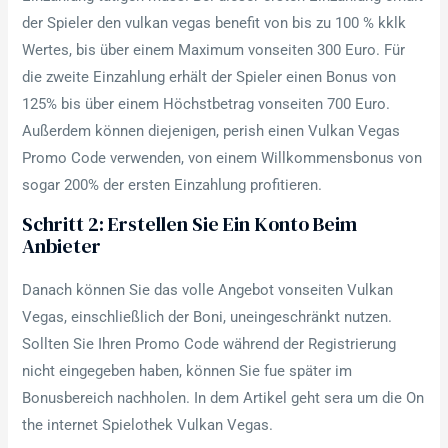
der Spieler den vulkan vegas benefit von bis zu 100 % kklk
Wertes, bis über einem Maximum vonseiten 300 Euro. Für
die zweite Einzahlung erhält der Spieler einen Bonus von
125% bis über einem Höchstbetrag vonseiten 700 Euro.
Außerdem können diejenigen, perish einen Vulkan Vegas
Promo Code verwenden, von einem Willkommensbonus von
sogar 200% der ersten Einzahlung profitieren.
Schritt 2: Erstellen Sie Ein Konto Beim
Anbieter
Danach können Sie das volle Angebot vonseiten Vulkan
Vegas, einschließlich der Boni, uneingeschränkt nutzen.
Sollten Sie Ihren Promo Code während der Registrierung
nicht eingegeben haben, können Sie fue später im
Bonusbereich nachholen. In dem Artikel geht sera um die On
the internet Spielothek Vulkan Vegas.