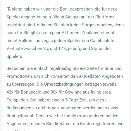
“Bislang haben wir über die Boni gesprochen, die für neue
Spieler angeboten sein. Wenn Sie nun auf der Plattform
registriert sind, müssen Sie sich keine Sorgen machen, denn
auch für Sie gibt es ein paar Aktionen. Zunächst einmal
bietet Vulkan Las vegas jedem Spieler den Cashback für
Verluste zwischen 3% und 12%, je aufgrund Status des
Spielers.
Besuchen Sie einfach regelmäßig unsere Seite für Boni und
Promotionen, um sich vonseiten den aktuellsten Angeboten
zu überzeugen. Die Umsatzbedingungen betragen jeweils
40x für Bonusgeld und 30x für Gewinne aus living area
Freispielen. Sie haben jeweils 5 Tage Zeit, um diese
Bedingungen zu erklimmen, ansonsten werden pass away
Boni gelöscht. Genau wie bei family room anderen beiden
Angeboten, müssen Sie direkt nur ein Konto registrieren und