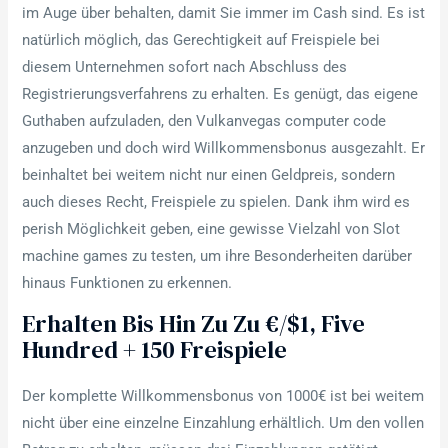
im Auge über behalten, damit Sie immer im Cash sind. Es ist
natürlich möglich, das Gerechtigkeit auf Freispiele bei
diesem Unternehmen sofort nach Abschluss des
Registrierungsverfahrens zu erhalten. Es genügt, das eigene
Guthaben aufzuladen, den Vulkanvegas computer code
anzugeben und doch wird Willkommensbonus ausgezahlt. Er
beinhaltet bei weitem nicht nur einen Geldpreis, sondern
auch dieses Recht, Freispiele zu spielen. Dank ihm wird es
perish Möglichkeit geben, eine gewisse Vielzahl von Slot
machine games zu testen, um ihre Besonderheiten darüber
hinaus Funktionen zu erkennen.
Erhalten Bis Hin Zu Zu €/$1, Five
Hundred + 150 Freispiele
Der komplette Willkommensbonus von 1000€ ist bei weitem
nicht über eine einzelne Einzahlung erhältlich. Um den vollen