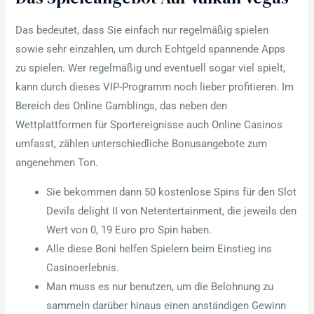
Das bedeutet, dass Sie einfach nur regelmäßig spielen
sowie sehr einzahlen, um durch Echtgeld spannende Apps
zu spielen. Wer regelmäßig und eventuell sogar viel spielt,
kann durch dieses VIP-Programm noch lieber profitieren. Im
Bereich des Online Gamblings, das neben den
Wettplattformen für Sportereignisse auch Online Casinos
umfasst, zählen unterschiedliche Bonusangebote zum
angenehmen Ton.
Sie bekommen dann 50 kostenlose Spins für den Slot
Devils delight II von Netentertainment, die jeweils den
Wert von 0, 19 Euro pro Spin haben.
Alle diese Boni helfen Spielern beim Einstieg ins
Casinoerlebnis.
Man muss es nur benutzen, um die Belohnung zu
sammeln darüber hinaus einen anständigen Gewinn