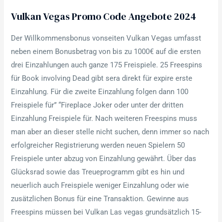
Vulkan Vegas Promo Code Angebote 2024
Der Willkommensbonus vonseiten Vulkan Vegas umfasst
neben einem Bonusbetrag von bis zu 1000€ auf die ersten
drei Einzahlungen auch ganze 175 Freispiele. 25 Freespins
für Book involving Dead gibt sera direkt für expire erste
Einzahlung. Für die zweite Einzahlung folgen dann 100
Freispiele für” “Fireplace Joker oder unter der dritten
Einzahlung Freispiele für. Nach weiteren Freespins muss
man aber an dieser stelle nicht suchen, denn immer so nach
erfolgreicher Registrierung werden neuen Spielern 50
Freispiele unter abzug von Einzahlung gewährt. Über das
Glücksrad sowie das Treueprogramm gibt es hin und
neuerlich auch Freispiele weniger Einzahlung oder wie
zusätzlichen Bonus für eine Transaktion. Gewinne aus
Freespins müssen bei Vulkan Las vegas grundsätzlich 15-