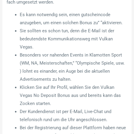
fach umgesetzt werden.
Es kann notwendig sein, einen gutscheincode
anzugeben, um einen solchen Bonus zu” “aktivieren.
Sie sollten es schon tun, denn die E-Mail ist der
bedeutendste Kommunikationsweg mit Vulkan
Vegas.
Besonders vor nahenden Events in Klamotten Sport
(WM, NA, Meisterschaften,” “Olympische Spiele, usw.
) lohnt es einander, ein Auge bei die aktuellen
Advertisements zu halten.
Klicken Sie auf Ihr Profil, wählen Sie den Vulkan
Vegas No Deposit Bonus aus und bereits kann das
Zocken starten.
Der Kundendienst ist per E-Mail, Live-Chat und
telefonisch rund um die Uhr angeschlossen.
Bei der Registrierung auf dieser Plattform haben neue