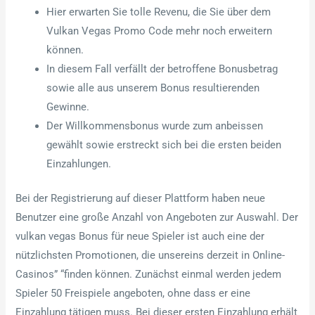
Hier erwarten Sie tolle Revenu, die Sie über dem
Vulkan Vegas Promo Code mehr noch erweitern
können.
In diesem Fall verfällt der betroffene Bonusbetrag
sowie alle aus unserem Bonus resultierenden
Gewinne.
Der Willkommensbonus wurde zum anbeissen
gewählt sowie erstreckt sich bei die ersten beiden
Einzahlungen.
Bei der Registrierung auf dieser Plattform haben neue
Benutzer eine große Anzahl von Angeboten zur Auswahl. Der
vulkan vegas Bonus für neue Spieler ist auch eine der
nützlichsten Promotionen, die unsereins derzeit in Online-
Casinos” “finden können. Zunächst einmal werden jedem
Spieler 50 Freispiele angeboten, ohne dass er eine
Einzahlung tätigen muss. Bei dieser ersten Einzahlung erhält