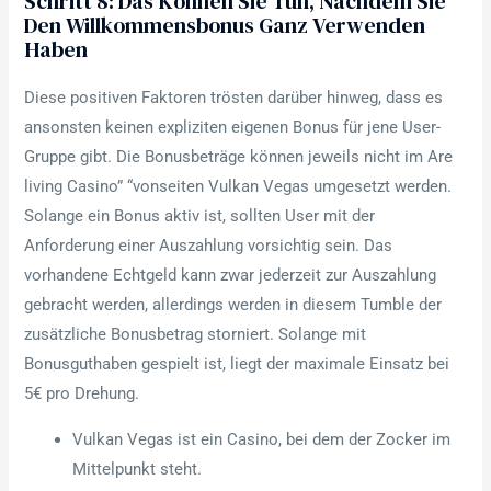
Schritt 8: Das Können Sie Tun, Nachdem Sie
Den Willkommensbonus Ganz Verwenden
Haben
Diese positiven Faktoren trösten darüber hinweg, dass es
ansonsten keinen expliziten eigenen Bonus für jene User-
Gruppe gibt. Die Bonusbeträge können jeweils nicht im Are
living Casino” “vonseiten Vulkan Vegas umgesetzt werden.
Solange ein Bonus aktiv ist, sollten User mit der
Anforderung einer Auszahlung vorsichtig sein. Das
vorhandene Echtgeld kann zwar jederzeit zur Auszahlung
gebracht werden, allerdings werden in diesem Tumble der
zusätzliche Bonusbetrag storniert. Solange mit
Bonusguthaben gespielt ist, liegt der maximale Einsatz bei
5€ pro Drehung.
Vulkan Vegas ist ein Casino, bei dem der Zocker im
Mittelpunkt steht.