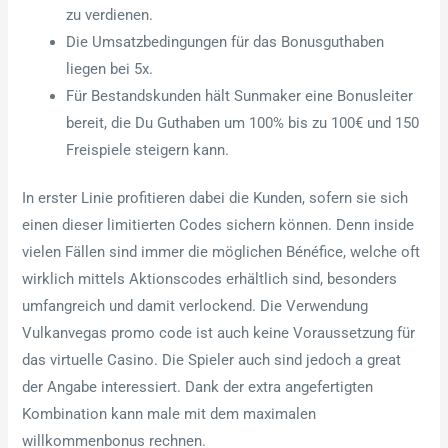
zu verdienen.
Die Umsatzbedingungen für das Bonusguthaben
liegen bei 5x.
Für Bestandskunden hält Sunmaker eine Bonusleiter
bereit, die Du Guthaben um 100% bis zu 100€ und 150
Freispiele steigern kann.
In erster Linie profitieren dabei die Kunden, sofern sie sich
einen dieser limitierten Codes sichern können. Denn inside
vielen Fällen sind immer die möglichen Bénéfice, welche oft
wirklich mittels Aktionscodes erhältlich sind, besonders
umfangreich und damit verlockend. Die Verwendung
Vulkanvegas promo code ist auch keine Voraussetzung für
das virtuelle Casino. Die Spieler auch sind jedoch a great
der Angabe interessiert. Dank der extra angefertigten
Kombination kann male mit dem maximalen
willkommenbonus rechnen.