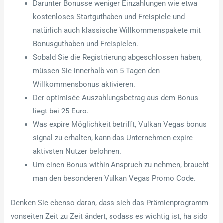
Darunter Bonusse weniger Einzahlungen wie etwa
kostenloses Startguthaben und Freispiele und
natürlich auch klassische Willkommenspakete mit
Bonusguthaben und Freispielen.
Sobald Sie die Registrierung abgeschlossen haben,
müssen Sie innerhalb von 5 Tagen den
Willkommensbonus aktivieren.
Der optimisée Auszahlungsbetrag aus dem Bonus
liegt bei 25 Euro.
Was expire Möglichkeit betrifft, Vulkan Vegas bonus
signal zu erhalten, kann das Unternehmen expire
aktivsten Nutzer belohnen.
Um einen Bonus within Anspruch zu nehmen, braucht
man den besonderen Vulkan Vegas Promo Code.
Denken Sie ebenso daran, dass sich das Prämienprogramm
vonseiten Zeit zu Zeit ändert, sodass es wichtig ist, ha sido