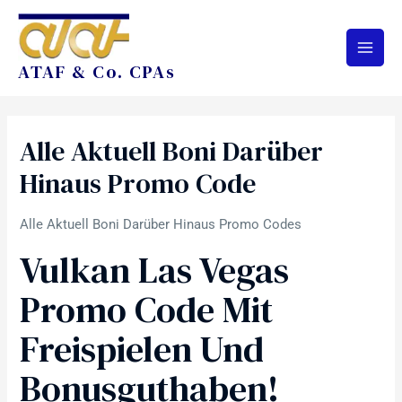
ATAF & Co. CPAs
Alle Aktuell Boni Darüber
Hinaus Promo Code
Alle Aktuell Boni Darüber Hinaus Promo Codes
Vulkan Las Vegas
Promo Code Mit
Freispielen Und
Bonusguthaben!