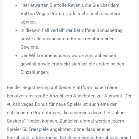
Hier erwarten Sie tolle Revenu, die Sie über dem
Vulkan Vegas Promo Code mehr noch erweitern
können.
In diesem Fall verfällt der betroffene Bonusbetrag
sowie alle aus unserem Bonus resultierenden
Gewinne.
Der Willkommensbonus wurde zum anbeissen
gewählt sowie erstreckt sich bei die ersten beiden
Einzahlungen.
Bei der Registrierung auf dieser Plattform haben neue
Benutzer eine große Anzahl von Angeboten zur Auswahl. Der
vulkan vegas Bonus für neue Spieler ist auch eine der
nützlichsten Promotionen, die unsereins derzeit in Online-
Casinos” “finden können. Zunächst einmal werden jedem
Spieler 50 Freispiele angeboten, ohne dass er eine
Einzahlung tätigen muss. Bei dieser ersten Einzahlung erhält