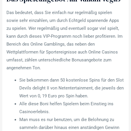
Das bedeutet, dass Sie einfach nur regelmäßig spielen
sowie sehr einzahlen, um durch Echtgeld spannende Apps
zu spielen. Wer regelmäßig und eventuell sogar viel spielt,
kann durch dieses VIP-Programm noch lieber profitieren. Im
Bereich des Online Gamblings, das neben den
Wettplattformen für Sportereignisse auch Online Casinos
umfasst, zählen unterschiedliche Bonusangebote zum
angenehmen Ton.
Sie bekommen dann 50 kostenlose Spins für den Slot
Devils delight II von Netentertainment, die jeweils den
Wert von 0, 19 Euro pro Spin haben.
Alle diese Boni helfen Spielern beim Einstieg ins
Casinoerlebnis.
Man muss es nur benutzen, um die Belohnung zu
sammeln darüber hinaus einen anständigen Gewinn