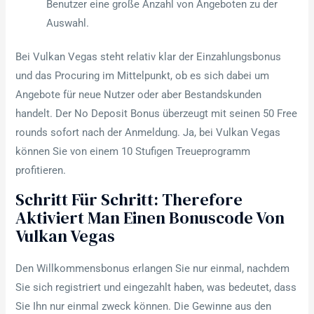
Benutzer eine große Anzahl von Angeboten zu der
Auswahl.
Bei Vulkan Vegas steht relativ klar der Einzahlungsbonus
und das Procuring im Mittelpunkt, ob es sich dabei um
Angebote für neue Nutzer oder aber Bestandskunden
handelt. Der No Deposit Bonus überzeugt mit seinen 50 Free
rounds sofort nach der Anmeldung. Ja, bei Vulkan Vegas
können Sie von einem 10 Stufigen Treueprogramm
profitieren.
Schritt Für Schritt: Therefore
Aktiviert Man Einen Bonuscode Von
Vulkan Vegas
Den Willkommensbonus erlangen Sie nur einmal, nachdem
Sie sich registriert und eingezahlt haben, was bedeutet, dass
Sie Ihn nur einmal zweck können. Die Gewinne aus den