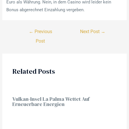
Euro als Währung. Nein, in dem Casino wird leider kein
Bonus abgerechnet Einzahlung vergeben.
←
Previous
Next Post
→
Post
Related Posts
Vulkan-Insel La Palma Wettet Auf
Erneuerbare Energien