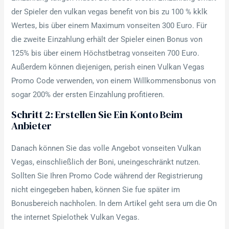
der Spieler den vulkan vegas benefit von bis zu 100 % kklk
Wertes, bis über einem Maximum vonseiten 300 Euro. Für
die zweite Einzahlung erhält der Spieler einen Bonus von
125% bis über einem Höchstbetrag vonseiten 700 Euro.
Außerdem können diejenigen, perish einen Vulkan Vegas
Promo Code verwenden, von einem Willkommensbonus von
sogar 200% der ersten Einzahlung profitieren.
Schritt 2: Erstellen Sie Ein Konto Beim
Anbieter
Danach können Sie das volle Angebot vonseiten Vulkan
Vegas, einschließlich der Boni, uneingeschränkt nutzen.
Sollten Sie Ihren Promo Code während der Registrierung
nicht eingegeben haben, können Sie fue später im
Bonusbereich nachholen. In dem Artikel geht sera um die On
the internet Spielothek Vulkan Vegas.