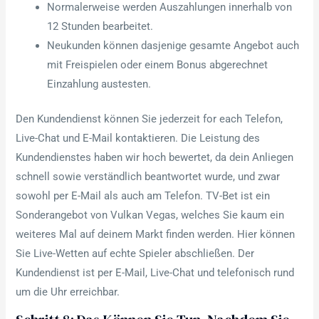
Normalerweise werden Auszahlungen innerhalb von
12 Stunden bearbeitet.
Neukunden können dasjenige gesamte Angebot auch
mit Freispielen oder einem Bonus abgerechnet
Einzahlung austesten.
Den Kundendienst können Sie jederzeit for each Telefon,
Live-Chat und E-Mail kontaktieren. Die Leistung des
Kundendienstes haben wir hoch bewertet, da dein Anliegen
schnell sowie verständlich beantwortet wurde, und zwar
sowohl per E-Mail als auch am Telefon. TV-Bet ist ein
Sonderangebot von Vulkan Vegas, welches Sie kaum ein
weiteres Mal auf deinem Markt finden werden. Hier können
Sie Live-Wetten auf echte Spieler abschließen. Der
Kundendienst ist per E-Mail, Live-Chat und telefonisch rund
um die Uhr erreichbar.