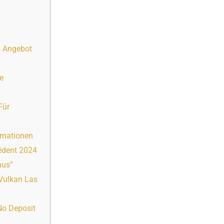
s Angebot
e
Für
rmationen
édent 2024
nus”
 Vulkan Las
No Deposit