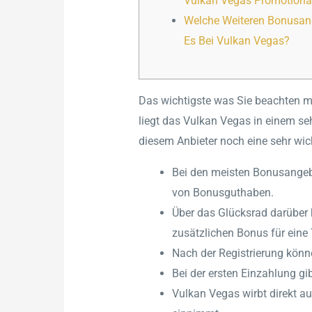
Vulkan Vegas Promotiona
Welche Weiteren Bonusan
Es Bei Vulkan Vegas?
Das wichtigste was Sie beachten mü
liegt das Vulkan Vegas in einem seh
diesem Anbieter noch eine sehr wic
Bei den meisten Bonusangebot
von Bonusguthaben.
Über das Glücksrad darüber 
zusätzlichen Bonus für eine 
Nach der Registrierung könn
Bei der ersten Einzahlung gi
Vulkan Vegas wirbt direkt au