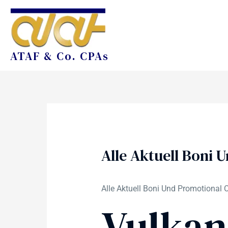
ATAF & Co. CPAs
Alle Aktuell Boni
Alle Aktuell Boni Und Promotional 
Vulkan