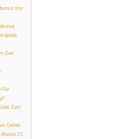
ybonus Von
sbonus
e-spiele
Um Den
e
e Für
g?
Code Zum
en Gelten
s Bonus 25