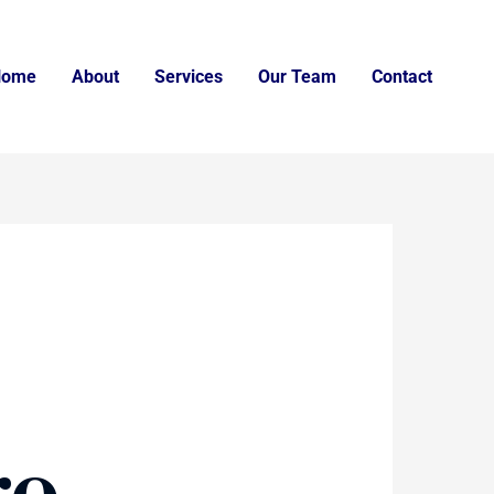
Home
About
Services
Our Team
Contact
ro