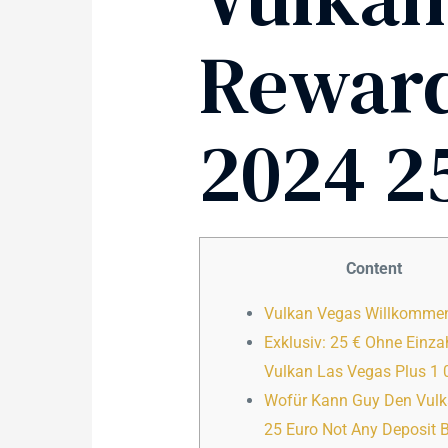
Reward
2024 2
Content
Vulkan Vegas Willkomme
Exklusiv: 25 € Ohne Einza
Vulkan Las Vegas Plus 1 
Wofür Kann Guy Den Vul
25 Euro Not Any Deposit 