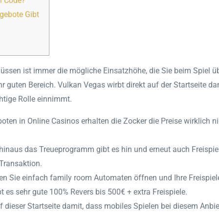
l Code?
gebote Gibt
ssen ist immer die mögliche Einsatzhöhe, die Sie beim Spiel üb
r guten Bereich. Vulkan Vegas wirbt direkt auf der Startseite d
htige Rolle einnimmt.
en in Online Casinos erhalten die Zocker die Preise wirklich nic
hinaus das Treueprogramm gibt es hin und erneut auch Freispie
Transaktion.
en Sie einfach family room Automaten öffnen und Ihre Freispiel
bt es sehr gute 100% Revers bis 500€ + extra Freispiele.
f dieser Startseite damit, dass mobiles Spielen bei diesem Anbi