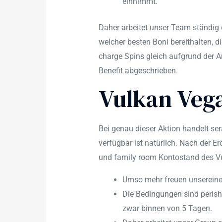
einnimmt.
Daher arbeitet unser Team ständig
welcher besten Boni bereithalten, d
charge Spins gleich aufgrund der A
Benefit abgeschrieben.
Vulkan Veg
Bei genau dieser Aktion handelt se
verfügbar ist natürlich. Nach der 
und family room Kontostand des V
Umso mehr freuen unsereiner
Die Bedingungen sind perish
zwar binnen von 5 Tagen.