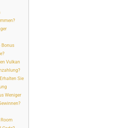
a
kommen?
ger
o Bonus
de?
en Vulkan
nzahlung?
Erhalten Sie
lung
us Weniger
 Gewinnen?
y Room