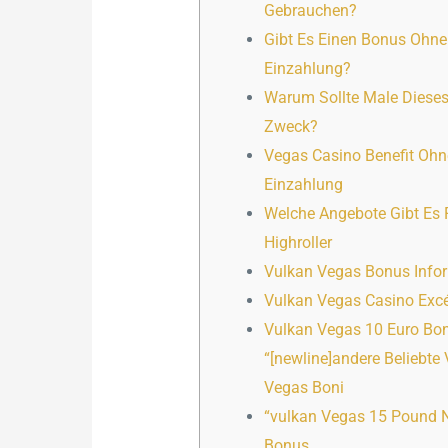
Gebrauchen?
Gibt Es Einen Bonus Ohne
Einzahlung?
Warum Sollte Male Diese
Zweck?
Vegas Casino Benefit Ohn
Einzahlung
Welche Angebote Gibt Es 
Highroller
Vulkan Vegas Bonus Info
Vulkan Vegas Casino Exc
Vulkan Vegas 10 Euro Bo
“[newline]andere Beliebte
Vegas Boni
“vulkan Vegas 15 Pound 
Bonus