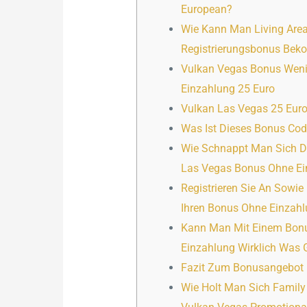
European?
Wie Kann Man Living Are
Registrierungsbonus Be
Vulkan Vegas Bonus Weni
Einzahlung 25 Euro
Vulkan Las Vegas 25 Eur
Was Ist Dieses Bonus Co
Wie Schnappt Man Sich D
Las Vegas Bonus Ohne Ei
Registrieren Sie An Sowie 
Ihren Bonus Ohne Einzah
Kann Man Mit Einem Bon
Einzahlung Wirklich Was
Fazit Zum Bonusangebot
Wie Holt Man Sich Famil