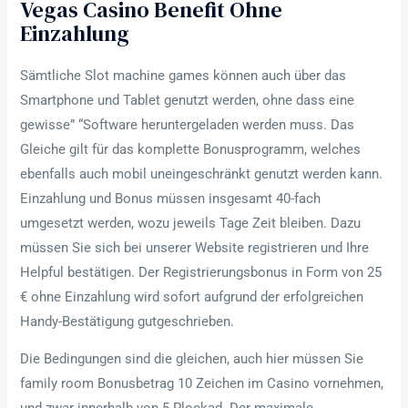
Vegas Casino Benefit Ohne
Einzahlung
Sämtliche Slot machine games können auch über das
Smartphone und Tablet genutzt werden, ohne dass eine
gewisse” “Software heruntergeladen werden muss. Das
Gleiche gilt für das komplette Bonusprogramm, welches
ebenfalls auch mobil uneingeschränkt genutzt werden kann.
Einzahlung und Bonus müssen insgesamt 40-fach
umgesetzt werden, wozu jeweils Tage Zeit bleiben. Dazu
müssen Sie sich bei unserer Website registrieren und Ihre
Helpful bestätigen. Der Registrierungsbonus in Form von 25
€ ohne Einzahlung wird sofort aufgrund der erfolgreichen
Handy-Bestätigung gutgeschrieben.
Die Bedingungen sind die gleichen, auch hier müssen Sie
family room Bonusbetrag 10 Zeichen im Casino vornehmen,