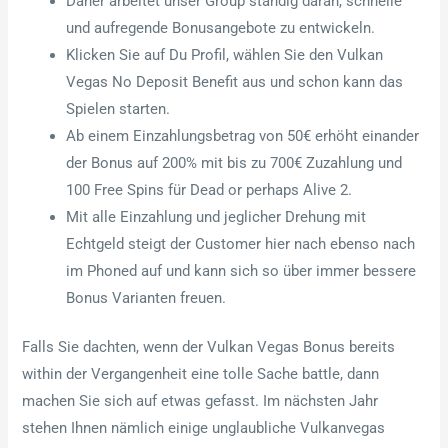
Daher arbeitet unser Group ständig daran, schnelle
und aufregende Bonusangebote zu entwickeln.
Klicken Sie auf Du Profil, wählen Sie den Vulkan
Vegas No Deposit Benefit aus und schon kann das
Spielen starten.
Ab einem Einzahlungsbetrag von 50€ erhöht einander
der Bonus auf 200% mit bis zu 700€ Zuzahlung und
100 Free Spins für Dead or perhaps Alive 2.
Mit alle Einzahlung und jeglicher Drehung mit
Echtgeld steigt der Customer hier nach ebenso nach
im Phoned auf und kann sich so über immer bessere
Bonus Varianten freuen.
Falls Sie dachten, wenn der Vulkan Vegas Bonus bereits
within der Vergangenheit eine tolle Sache battle, dann
machen Sie sich auf etwas gefasst. Im nächsten Jahr
stehen Ihnen nämlich einige unglaubliche Vulkanvegas