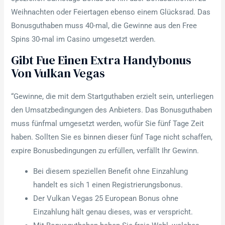
Weihnachten oder Feiertagen ebenso einem Glücksrad. Das
Bonusguthaben muss 40-mal, die Gewinne aus den Free
Spins 30-mal im Casino umgesetzt werden.
Gibt Fue Einen Extra Handybonus
Von Vulkan Vegas
“Gewinne, die mit dem Startguthaben erzielt sein, unterliegen
den Umsatzbedingungen des Anbieters. Das Bonusguthaben
muss fünfmal umgesetzt werden, wofür Sie fünf Tage Zeit
haben. Sollten Sie es binnen dieser fünf Tage nicht schaffen,
expire Bonusbedingungen zu erfüllen, verfällt Ihr Gewinn.
Bei diesem speziellen Benefit ohne Einzahlung
handelt es sich 1 einen Registrierungsbonus.
Der Vulkan Vegas 25 European Bonus ohne
Einzahlung hält genau dieses, was er verspricht.