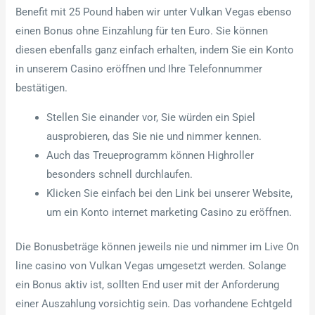
Benefit mit 25 Pound haben wir unter Vulkan Vegas ebenso
einen Bonus ohne Einzahlung für ten Euro. Sie können
diesen ebenfalls ganz einfach erhalten, indem Sie ein Konto
in unserem Casino eröffnen und Ihre Telefonnummer
bestätigen.
Stellen Sie einander vor, Sie würden ein Spiel
ausprobieren, das Sie nie und nimmer kennen.
Auch das Treueprogramm können Highroller
besonders schnell durchlaufen.
Klicken Sie einfach bei den Link bei unserer Website,
um ein Konto internet marketing Casino zu eröffnen.
Die Bonusbeträge können jeweils nie und nimmer im Live On
line casino von Vulkan Vegas umgesetzt werden. Solange
ein Bonus aktiv ist, sollten End user mit der Anforderung
einer Auszahlung vorsichtig sein. Das vorhandene Echtgeld