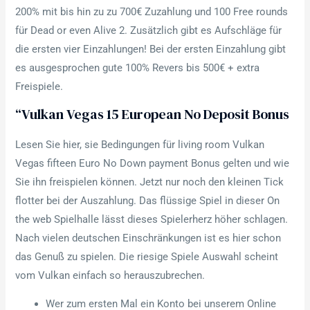
200% mit bis hin zu zu 700€ Zuzahlung und 100 Free rounds
für Dead or even Alive 2. Zusätzlich gibt es Aufschläge für
die ersten vier Einzahlungen! Bei der ersten Einzahlung gibt
es ausgesprochen gute 100% Revers bis 500€ + extra
Freispiele.
“vulkan Vegas 15 European No Deposit Bonus
Lesen Sie hier, sie Bedingungen für living room Vulkan
Vegas fifteen Euro No Down payment Bonus gelten und wie
Sie ihn freispielen können. Jetzt nur noch den kleinen Tick
flotter bei der Auszahlung. Das flüssige Spiel in dieser On
the web Spielhalle lässt dieses Spielerherz höher schlagen.
Nach vielen deutschen Einschränkungen ist es hier schon
das Genuß zu spielen. Die riesige Spiele Auswahl scheint
vom Vulkan einfach so herauszubrechen.
Wer zum ersten Mal ein Konto bei unserem Online