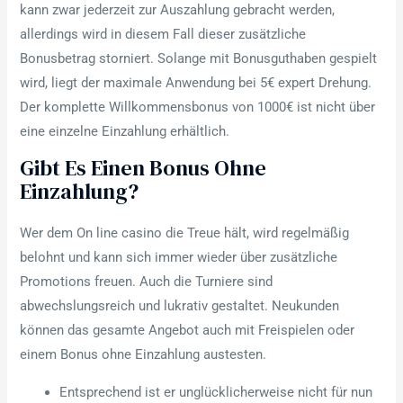
kann zwar jederzeit zur Auszahlung gebracht werden,
allerdings wird in diesem Fall dieser zusätzliche
Bonusbetrag storniert. Solange mit Bonusguthaben gespielt
wird, liegt der maximale Anwendung bei 5€ expert Drehung.
Der komplette Willkommensbonus von 1000€ ist nicht über
eine einzelne Einzahlung erhältlich.
Gibt Es Einen Bonus Ohne
Einzahlung?
Wer dem On line casino die Treue hält, wird regelmäßig
belohnt und kann sich immer wieder über zusätzliche
Promotions freuen. Auch die Turniere sind
abwechslungsreich und lukrativ gestaltet. Neukunden
können das gesamte Angebot auch mit Freispielen oder
einem Bonus ohne Einzahlung austesten.
Entsprechend ist er unglücklicherweise nicht für nun