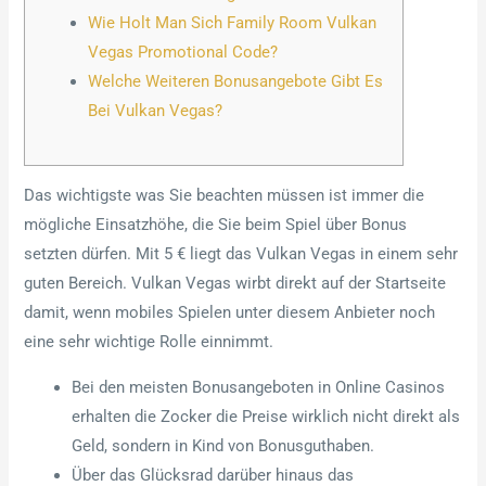
Wie Holt Man Sich Family Room Vulkan
Vegas Promotional Code?
Welche Weiteren Bonusangebote Gibt Es
Bei Vulkan Vegas?
Das wichtigste was Sie beachten müssen ist immer die
mögliche Einsatzhöhe, die Sie beim Spiel über Bonus
setzten dürfen. Mit 5 € liegt das Vulkan Vegas in einem sehr
guten Bereich. Vulkan Vegas wirbt direkt auf der Startseite
damit, wenn mobiles Spielen unter diesem Anbieter noch
eine sehr wichtige Rolle einnimmt.
Bei den meisten Bonusangeboten in Online Casinos
erhalten die Zocker die Preise wirklich nicht direkt als
Geld, sondern in Kind von Bonusguthaben.
Über das Glücksrad darüber hinaus das