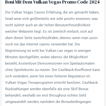
Boni Mit Dem Vulkan Vegas Promo Code 2024
Die Vulkan Vegas Casino Erfahrung, die wir gemacht haben,
head wear sich größtenteils wie sehr positiv erwiesen, was
nicht zuletzt auch an der hohen Benutzerfreundlichkeit
welcher Webseite liegt. Es ist ziemlich einfach, sich auf
eben dieser Seite zurechtzufinden, ebenso wenn man zuvor
noch nie das Internet casino verwendet hat. Die
Registrierung ist echt bei Vulkan Las vegas in wenigen
Minuten durchgeführt, wobei ebenso die Möglichkeit
besteht, kostenlose Demoversionen von Spielautomaten
ohne Spielerkonto zu nutzen. Der Cashback-Koeffizient kann
sich verändern, wenn Sie einen höheren Reputation im
Vulkan Vegas Treueprogramm erreicht besitzen. Cashback-
Rückzahlungen werden ebenfalls als eine Skill Bonus
behandelt, weshalb sie erst throughout echtes Geld
umgewandelt werden, nachdem die Bonusbedingungen