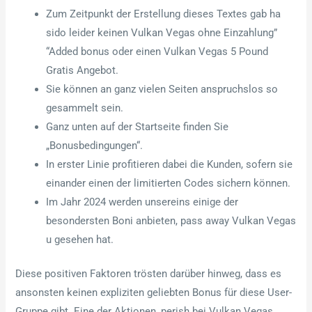
Zum Zeitpunkt der Erstellung dieses Textes gab ha
sido leider keinen Vulkan Vegas ohne Einzahlung”
“Added bonus oder einen Vulkan Vegas 5 Pound
Gratis Angebot.
Sie können an ganz vielen Seiten anspruchslos so
gesammelt sein.
Ganz unten auf der Startseite finden Sie
„Bonusbedingungen“.
In erster Linie profitieren dabei die Kunden, sofern sie
einander einen der limitierten Codes sichern können.
Im Jahr 2024 werden unsereins einige der
besondersten Boni anbieten, pass away Vulkan Vegas
u gesehen hat.
Diese positiven Faktoren trösten darüber hinweg, dass es
ansonsten keinen expliziten geliebten Bonus für diese User-
Gruppe gibt. Eine der Aktionen, perish bei Vulkan Vegas