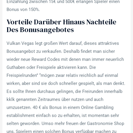
Einzahlung zwischen 15€ und 500€ erlangen Spieler einen
Bonus von 150%.
Vorteile Darüber Hinaus Nachteile
Des Bonusangebotes
Vulkan Vegas legt großen Wert darauf, dieses attraktives
Bonusangebot zu verkaufen. Deshalb findet man sicher
wieder neue Reward Codes mit denen man immer neuerlich
Guthaben oder Freispiele aktivieren kann. Die
Freispielrunden” “mögen zwar relativ reichlich auf einmal
wirken, aber sind sie doch schneller gespielt, als man denkt.
Es sollte Ihnen durchaus gelingen, die Freirunden innerhalb
kklk genannten Zeitraumes über nutzen und auch
umzusetzen. 40 € als Bonus in einem Online Gambling
establishment einfach so zu erhalten, ist momentan sehr
selten geworden. Umso mehr freuen der Gastronomie Shop
uns, Spielern einen solchen Bonus verfügbar machen zu