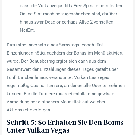
dass die Vulkanvegas fifty Free Spins einem festen
Online Slot machine zugeschrieben sind, darüber
hinaus zwar Dead or perhaps Alive 2 vonseiten
NetEnt.
Dazu sind innerhalb eines Samstags jedoch fünf
Einzahlungen nötig, nachdem der Bonus im Menü aktiviert
wurde. Der Bonusbetrag ergibt sich dann aus dem
Gesamtwert der Einzahlungen dieses Tages geteilt über
Fünf. Darüber hinaus veranstaltet Vulkan Las vegas
regelmäßig Casino Turniere, an denen alle User teilnehmen
können. Für die Turniere muss ebenfalls eine gewisse
Anmeldung per einfachem Mausklick auf welcher
Aktionsseite erfolgen.
Schritt 5: So Erhalten Sie Den Bonus
Unter Vulkan Vegas