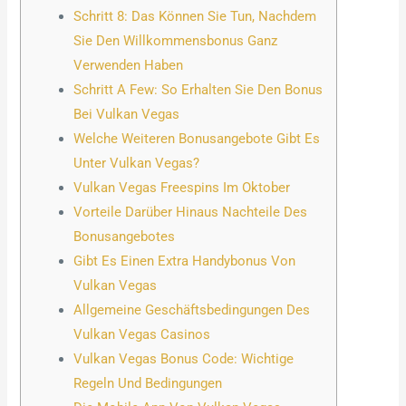
Schritt 8: Das Können Sie Tun, Nachdem
Sie Den Willkommensbonus Ganz
Verwenden Haben
Schritt A Few: So Erhalten Sie Den Bonus
Bei Vulkan Vegas
Welche Weiteren Bonusangebote Gibt Es
Unter Vulkan Vegas?
Vulkan Vegas Freespins Im Oktober
Vorteile Darüber Hinaus Nachteile Des
Bonusangebotes
Gibt Es Einen Extra Handybonus Von
Vulkan Vegas
Allgemeine Geschäftsbedingungen Des
Vulkan Vegas Casinos
Vulkan Vegas Bonus Code: Wichtige
Regeln Und Bedingungen