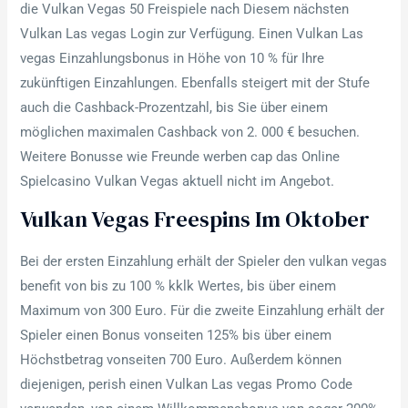
die Vulkan Vegas 50 Freispiele nach Diesem nächsten
Vulkan Las vegas Login zur Verfügung. Einen Vulkan Las
vegas Einzahlungsbonus in Höhe von 10 % für Ihre
zukünftigen Einzahlungen. Ebenfalls steigert mit der Stufe
auch die Cashback-Prozentzahl, bis Sie über einem
möglichen maximalen Cashback von 2. 000 € besuchen.
Weitere Bonusse wie Freunde werben cap das Online
Spielcasino Vulkan Vegas aktuell nicht im Angebot.
Vulkan Vegas Freespins Im Oktober
Bei der ersten Einzahlung erhält der Spieler den vulkan vegas
benefit von bis zu 100 % kklk Wertes, bis über einem
Maximum von 300 Euro. Für die zweite Einzahlung erhält der
Spieler einen Bonus vonseiten 125% bis über einem
Höchstbetrag vonseiten 700 Euro. Außerdem können
diejenigen, perish einen Vulkan Las vegas Promo Code