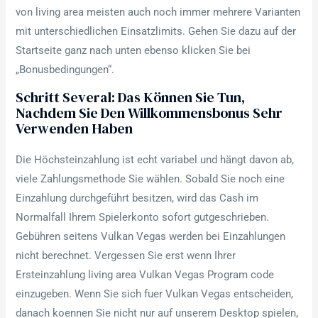
von living area meisten auch noch immer mehrere Varianten
mit unterschiedlichen Einsatzlimits. Gehen Sie dazu auf der
Startseite ganz nach unten ebenso klicken Sie bei
„Bonusbedingungen“.
Schritt Several: Das Können Sie Tun,
Nachdem Sie Den Willkommensbonus Sehr
Verwenden Haben
Die Höchsteinzahlung ist echt variabel und hängt davon ab,
viele Zahlungsmethode Sie wählen. Sobald Sie noch eine
Einzahlung durchgeführt besitzen, wird das Cash im
Normalfall Ihrem Spielerkonto sofort gutgeschrieben.
Gebühren seitens Vulkan Vegas werden bei Einzahlungen
nicht berechnet. Vergessen Sie erst wenn Ihrer
Ersteinzahlung living area Vulkan Vegas Program code
einzugeben. Wenn Sie sich fuer Vulkan Vegas entscheiden,
danach koennen Sie nicht nur auf unserem Desktop spielen,