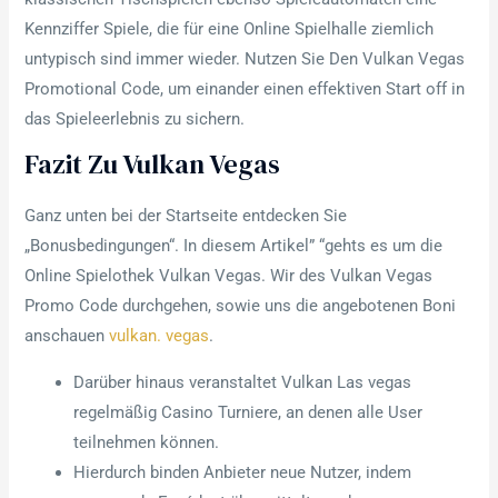
Kennziffer Spiele, die für eine Online Spielhalle ziemlich
untypisch sind immer wieder. Nutzen Sie Den Vulkan Vegas
Promotional Code, um einander einen effektiven Start off in
das Spieleerlebnis zu sichern.
Fazit Zu Vulkan Vegas
Ganz unten bei der Startseite entdecken Sie
„Bonusbedingungen“. In diesem Artikel” “gehts es um die
Online Spielothek Vulkan Vegas. Wir des Vulkan Vegas
Promo Code durchgehen, sowie uns die angebotenen Boni
anschauen
vulkan. vegas
.
Darüber hinaus veranstaltet Vulkan Las vegas
regelmäßig Casino Turniere, an denen alle User
teilnehmen können.
Hierdurch binden Anbieter neue Nutzer, indem