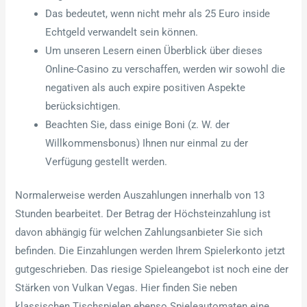
Das bedeutet, wenn nicht mehr als 25 Euro inside
Echtgeld verwandelt sein können.
Um unseren Lesern einen Überblick über dieses
Online-Casino zu verschaffen, werden wir sowohl die
negativen als auch expire positiven Aspekte
berücksichtigen.
Beachten Sie, dass einige Boni (z. W. der
Willkommensbonus) Ihnen nur einmal zu der
Verfügung gestellt werden.
Normalerweise werden Auszahlungen innerhalb von 13
Stunden bearbeitet. Der Betrag der Höchsteinzahlung ist
davon abhängig für welchen Zahlungsanbieter Sie sich
befinden. Die Einzahlungen werden Ihrem Spielerkonto jetzt
gutgeschrieben. Das riesige Spieleangebot ist noch eine der
Stärken von Vulkan Vegas. Hier finden Sie neben
klassischen Tischspielen ebenso Spieleautomaten eine