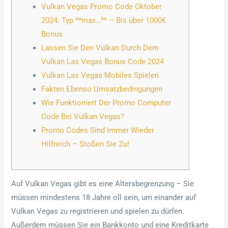
Vulkan Vegas Promo Code Oktober
2024: Typ **max…** – Bis über 1000€
Bonus
Lassen Sie Den Vulkan Durch Dem
Vulkan Las Vegas Bonus Code 2024
Vulkan Las Vegas Mobiles Spielen
Fakten Ebenso Umsatzbedingungen
Wie Funktioniert Der Promo Computer
Code Bei Vulkan Vegas?
Promo Codes Sind Immer Wieder
Hilfreich – Stoßen Sie Zu!
Auf Vulkan Vegas gibt es eine Altersbegrenzung – Sie
müssen mindestens 18 Jahre oll sein, um einander auf
Vulkan Vegas zu registrieren und spielen zu dürfen.
Außerdem müssen Sie ein Bankkonto und eine Kreditkarte