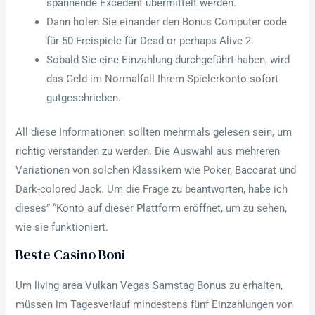
spannende Excédent übermittelt werden.
Dann holen Sie einander den Bonus Computer code
für 50 Freispiele für Dead or perhaps Alive 2.
Sobald Sie eine Einzahlung durchgeführt haben, wird
das Geld im Normalfall Ihrem Spielerkonto sofort
gutgeschrieben.
All diese Informationen sollten mehrmals gelesen sein, um
richtig verstanden zu werden. Die Auswahl aus mehreren
Variationen von solchen Klassikern wie Poker, Baccarat und
Dark-colored Jack. Um die Frage zu beantworten, habe ich
dieses” “Konto auf dieser Plattform eröffnet, um zu sehen,
wie sie funktioniert.
Beste Casino Boni
Um living area Vulkan Vegas Samstag Bonus zu erhalten,
müssen im Tagesverlauf mindestens fünf Einzahlungen von