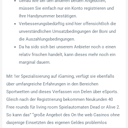
Genau wie bei den anderen beiden Angeboten,
müssen Sie einfach nur ein Konto registrieren und
Ihre Handynummer bestätigen.
Verbesserungsbedürftig sind hier offensichtlich die
unverständlichen Umsatzbedingungen der Boni und
die Auszahlungsbedingungen.
Da ha sido sich bei unserem Anbieter noch o einen
relativ frischen handelt, kann dieses mehr noch ein
marginal dauern.
Mit 1er Spezialisierung auf iGaming, verfügt sie ebenfalls
über umfangreiche Erfahrungen in den Bereichen
Sportwetten und dieses Verfassen von Delen über eSports.
Gleich nach der Registrierung bekommen Neukunden 40
Free rounds für living room Spielautomaten Dead or Alive 2.
So kann das” “große Angebot des On the web Casinos ohne
dasjenige Einsetzten des eigenen Geldes problemlos