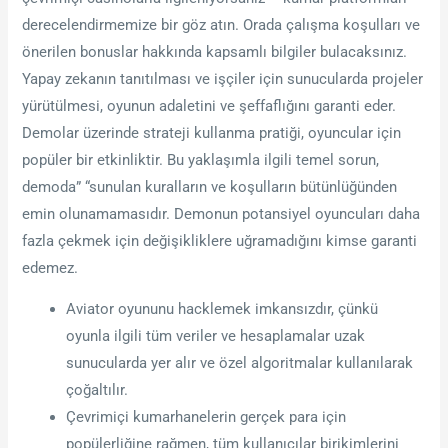
derecelendirmemize bir göz atın. Orada çalışma koşulları ve
önerilen bonuslar hakkında kapsamlı bilgiler bulacaksınız.
Yapay zekanın tanıtılması ve işçiler için sunucularda projeler
yürütülmesi, oyunun adaletini ve şeffaflığını garanti eder.
Demolar üzerinde strateji kullanma pratiği, oyuncular için
popüler bir etkinliktir. Bu yaklaşımla ilgili temel sorun,
demoda” “sunulan kuralların ve koşulların bütünlüğünden
emin olunamamasıdır. Demonun potansiyel oyuncuları daha
fazla çekmek için değişikliklere uğramadığını kimse garanti
edemez.
Aviator oyununu hacklemek imkansızdır, çünkü
oyunla ilgili tüm veriler ve hesaplamalar uzak
sunucularda yer alır ve özel algoritmalar kullanılarak
çoğaltılır.
Çevrimiçi kumarhanelerin gerçek para için
popülerliğine rağmen, tüm kullanıcılar birikimlerini