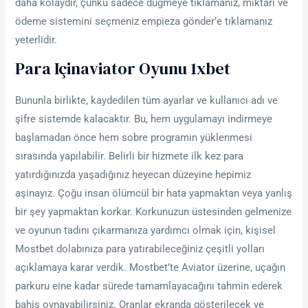
daha kolaydır, çünkü sadece düğmeye tıklamanız, miktarı ve
ödeme sistemini seçmeniz empieza gönder’e tıklamanız
yeterlidir.
Para Içinaviator Oyunu 1xbet
Bununla birlikte, kaydedilen tüm ayarlar ve kullanıcı adı ve
şifre sistemde kalacaktır. Bu, hem uygulamayı indirmeye
başlamadan önce hem sobre programın yüklenmesi
sırasında yapılabilir. Belirli bir hizmete ilk kez para
yatırdığınızda yaşadığınız heyecan düzeyine hepimiz
aşinayız. Çoğu insan ölümcül bir hata yapmaktan veya yanlış
bir şey yapmaktan korkar. Korkunuzun üstesinden gelmenize
ve oyunun tadını çıkarmanıza yardımcı olmak için, kişisel
Mostbet dolabınıza para yatırabileceğiniz çeşitli yolları
açıklamaya karar verdik. Mostbet’te Aviator üzerine, uçağın
parkuru eine kadar sürede tamamlayacağını tahmin ederek
bahis oynayabilirsiniz. Oranlar ekranda gösterilecek ve