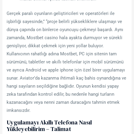
Gerçek paralı oyunların geliştiricileri ve operatörleri ile
işbirliği sayesinde,” “proje belirli yüksekliklere ulaşmayı ve
dünya çapında on binlerce oyuncuyu çekmeyi başardı. Aynı
zamanda, Mostbet casino hala ayakta durmuyor ve sürekli
genişliyor, dikkat çekmek için yeni yollar buluyor.
Kullanıcının rahatlığı adına Mostbet, PC için sitenin tam
sürümünü, tabletler ve akıllı telefonlar için mobil sürümünü
ve ayrıca Android ve apple iphone için özel birer uygulamayı
sunar. Aviator’da kazanma ihtimali kaç bahis oynandığına ve
hangi sayıların seçildiğine bağlıdır. Oyunun kendisi yapay
zeka tarafından kontrol edilir, bu nedenle hangi turların
kazanacağını veya nenni zaman duracağını tahmin etmek
imkansızdır.
Uygulamayı Akıllı Telefona Nasıl
Yükleyebilirim – Talimat