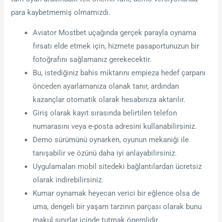
para kaybetmemiş olmamızdı.
Aviator Mostbet uçağında gerçek parayla oynama
fırsatı elde etmek için, hizmete pasaportunuzun bir
fotoğrafını sağlamanız gerekecektir.
Bu, istediğiniz bahis miktarını empieza hedef çarpanı
önceden ayarlamanıza olanak tanır, ardından
kazançlar otomatik olarak hesabınıza aktarılır.
Giriş olarak kayıt sırasında belirtilen telefon
numarasını veya e-posta adresini kullanabilirsiniz.
Demo sürümünü oynarken, oyunun mekaniği ile
tanışabilir ve özünü daha iyi anlayabilirsiniz.
Uygulamaları mobil sitedeki bağlantılardan ücretsiz
olarak indirebilirsiniz.
Kumar oynamak heyecan verici bir eğlence olsa de
uma, dengeli bir yaşam tarzının parçası olarak bunu
makul sınırlar içinde tutmak önemlidir.