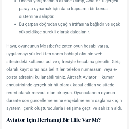
Önceki yarışmacının aksine Olimp, Aviator ‘u gerçek
parayla oynamak için daha kapsamlı bir bonus
sistemine sahiptir.
Bu çarpan doğrudan uçağın irtifasına bağlıdır ve uçak
yükseldikçe sürekli olarak dalgalanır.
Hayır, oyuncunun Mostbet’te zaten oyun hesabı varsa,
uygulamayı yükledikten sonra bahisçi ofisinin web
sitesindeki kullanıcı adı ve şifresiyle hesabına girebilir. Giriş
olarak kayıt sırasında belirtilen telefon numarasını veya e-
posta adresini kullanabilirsiniz. Aircraft Aviator – kumar
endüstrisinde gerçek bir hit olarak kabul edilen ve sitede
resmi olarak mevcut olan bir oyun. Oyuncularının oyunun
durante son güncellemelerine erişebilmelerini sağlamak için
system, içerik oluşturucularla iletişime geçti ve sah izin aldı.
Aviator Için Herhangi Bir Hile Var Mı?