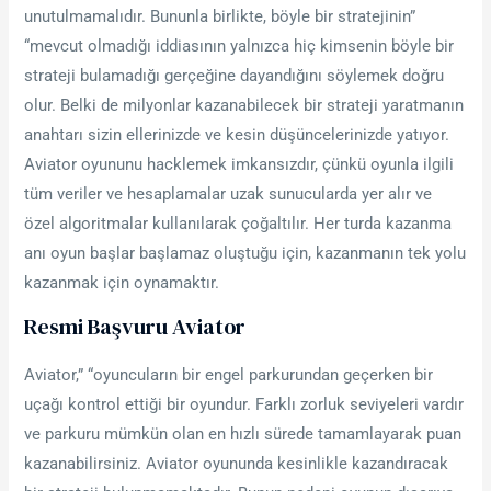
unutulmamalıdır. Bununla birlikte, böyle bir stratejinin”
“mevcut olmadığı iddiasının yalnızca hiç kimsenin böyle bir
strateji bulamadığı gerçeğine dayandığını söylemek doğru
olur. Belki de milyonlar kazanabilecek bir strateji yaratmanın
anahtarı sizin ellerinizde ve kesin düşüncelerinizde yatıyor.
Aviator oyununu hacklemek imkansızdır, çünkü oyunla ilgili
tüm veriler ve hesaplamalar uzak sunucularda yer alır ve
özel algoritmalar kullanılarak çoğaltılır. Her turda kazanma
anı oyun başlar başlamaz oluştuğu için, kazanmanın tek yolu
kazanmak için oynamaktır.
Resmi Başvuru Aviator
Aviator,” “oyuncuların bir engel parkurundan geçerken bir
uçağı kontrol ettiği bir oyundur. Farklı zorluk seviyeleri vardır
ve parkuru mümkün olan en hızlı sürede tamamlayarak puan
kazanabilirsiniz. Aviator oyununda kesinlikle kazandıracak