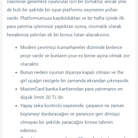
casinolar genellikle oyuncular için bir zorluktur, ancak yine
de hızlı bir şekilde bir oyun platformu seçmenin yolları
vardır. Platformumuza kaydolduktan ve bir hafta içinde ilk
para yatırma işleminizi yaptıktan sonra, otomatik olarak
hesabınıza yatırılan ek bir bonus tutarı alacaksınız.
Modern çevrimiçi kumarhaneler dizininde binlerce
proje vardır ve bunların your ex birine aşina olmak zor
olacaktır.
Bunun nedeni oyunun dışarıya kapalı olması ve the
girl uçağın rastgele bir zamanda ekrandan çıkmasıdır.
MasterCard banka kartlarından para yatırmanın en
düşük limiti 20 TL’dir.
Yapay zeka kontrolü sayesinde, çarpanın ne zaman
büyümeyi durduracağını ve paranızın geri dönüşü
olmayan bir şekilde yanacağını kimse tahmin
edemez.