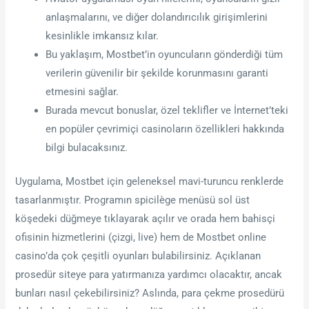
anlaşmalarını, ve diğer dolandırıcılık girişimlerini
kesinlikle imkansız kılar.
Bu yaklaşım, Mostbet’in oyuncuların gönderdiği tüm
verilerin güvenilir bir şekilde korunmasını garanti
etmesini sağlar.
Burada mevcut bonuslar, özel teklifler ve İnternet’teki
en popüler çevrimiçi casinoların özellikleri hakkında
bilgi bulacaksınız.
Uygulama, Mostbet için geleneksel mavi-turuncu renklerde
tasarlanmıştır. Programın spicilège menüsü sol üst
köşedeki düğmeye tıklayarak açılır ve orada hem bahisçi
ofisinin hizmetlerini (çizgi, live) hem de Mostbet online
casino’da çok çeşitli oyunları bulabilirsiniz. Açıklanan
prosedür siteye para yatırmanıza yardımcı olacaktır, ancak
bunları nasıl çekebilirsiniz? Aslında, para çekme prosedürü