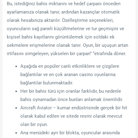
Bu, istediğiniz bahis miktarını ve hedef çarpanı önceden
ayarlamanıza olanak tanır, ardından kazançlar otomatik
olarak hesabınıza aktarılır. Özelleştirme seçenekleri,
oyuncuların sağ paneli küçültmelerine ve tur geçmişini ve
kişisel bahis kayıtlarını görüntülemek için soldaki ek
sekmelere erişmelerine olanak tanır. Oyun, bir uçuşun artan
irtifasını simgeleyen, yükselen bir çarpan” “etrafında döner.
Aşağıda en popüler canlı etkinliklere ve çizgilere
bağlantılar ve en çok aranan casino oyunlarına
bağlantılar bulunmaktadır.
Her bir bahis türü için oranlar farklıdır, bu nedenle
bahis oynamadan önce bunları anlamak önemlidir.
Aircraft Aviator – kumar endüstrisinde gerçek bir hit
olarak kabul edilen ve sitede resmi olarak mevcut
olan bir oyun.
Ana menüdeki ayrı bir blokta, oyuncular arasında