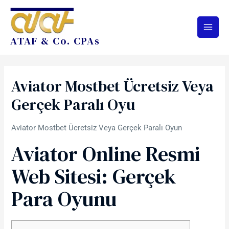
ATAF & Co. CPAs
Aviator Mostbet Ücretsiz Veya
Gerçek Paralı Oyu
Aviator Mostbet Ücretsiz Veya Gerçek Paralı Oyun
Aviator Online Resmi
Web Sitesi: Gerçek
Para Oyunu