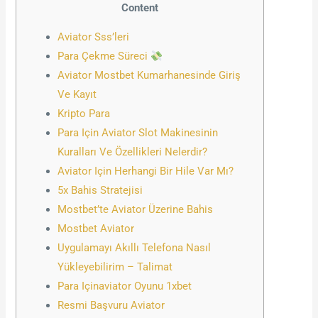
Content
Aviator Sss’leri
Para Çekme Süreci
Aviator Mostbet Kumarhanesinde Giriş
Ve Kayıt
Kripto Para
Para Için Aviator Slot Makinesinin
Kuralları Ve Özellikleri Nelerdir?
Aviator Için Herhangi Bir Hile Var Mı?
5x Bahis Stratejisi
Mostbet’te Aviator Üzerine Bahis
Mostbet Aviator
Uygulamayı Akıllı Telefona Nasıl
Yükleyebilirim – Talimat
Para Içinaviator Oyunu 1xbet
Resmi Başvuru Aviator