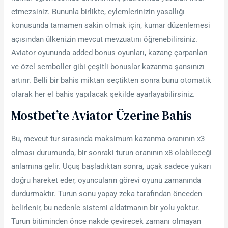
etmezsiniz. Bununla birlikte, eylemlerinizin yasallığı
konusunda tamamen sakin olmak için, kumar düzenlemesi
açısından ülkenizin mevcut mevzuatını öğrenebilirsiniz.
Aviator oyununda added bonus oyunları, kazanç çarpanları
ve özel semboller gibi çeşitli bonuslar kazanma şansınızı
artırır. Belli bir bahis miktarı seçtikten sonra bunu otomatik
olarak her el bahis yapılacak şekilde ayarlayabilirsiniz.
Mostbet’te Aviator Üzerine Bahis
Bu, mevcut tur sırasında maksimum kazanma oranının x3
olması durumunda, bir sonraki turun oranının x8 olabileceği
anlamına gelir. Uçuş başladıktan sonra, uçak sadece yukarı
doğru hareket eder, oyuncuların görevi oyunu zamanında
durdurmaktır. Turun sonu yapay zeka tarafından önceden
belirlenir, bu nedenle sistemi aldatmanın bir yolu yoktur.
Turun bitiminden önce nakde çevirecek zamanı olmayan