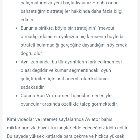
çalışmalarınıza yeni başladıysanız – daha önce
bahsettiğimiz stratejiler hakkında daha fazla bilgi
edinin.
Bununla birlikte, böyle bir stratejinin” “mevcut
olmadığı iddiasının yalnızca hiç kimsenin böyle bir
strateji bulamadığı gerçeğine dayandığını söylemek
doğru olur.
Aynı zamanda, bu tür ayrıntıların fark edilmemesi
olası değildir ve kumar segmentindeki oyun
geliştiricileri için asıl önemli olan kullanıcı
sadakatidir.
Casino Van Vin, cömert bonusları nedeniyle
oyuncular arasında özellikle talep görmektedir.
Kimi videolar ve internet sayfalarında Aviator bahis
miktarlarınızla büyük kazançlar elde edeceğiniz iddia edilir.
Bu sayede yüksek katlarda para çekme ve hızlıca yüksek