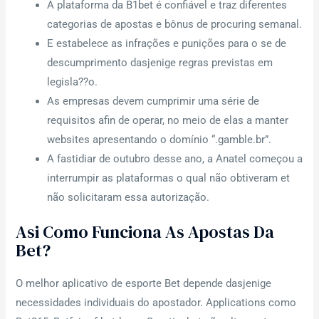
A plataforma da B1bet é confiável e traz diferentes
categorias de apostas e bônus de procuring semanal.
E estabelece as infrações e punições para o se de
descumprimento dasjenige regras previstas em
legisla??o.
As empresas devem cumprimir uma série de
requisitos afin de operar, no meio de elas a manter
websites apresentando o domínio “.gamble.br”.
A fastidiar de outubro desse ano, a Anatel começou a
interrumpir as plataformas o qual não obtiveram et
não solicitaram essa autorização.
Asi Como Funciona As Apostas Da
Bet?
O melhor aplicativo de esporte Bet depende dasjenige
necessidades individuais do apostador. Applications como