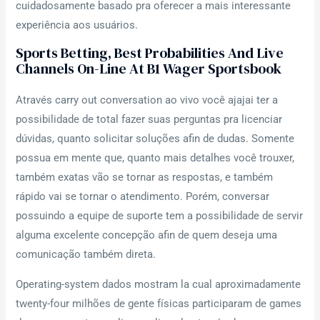
cuidadosamente basado pra oferecer a mais interessante
experiência aos usuários.
Sports Betting, Best Probabilities And Live
Channels On-Line At B1 Wager Sportsbook
Através carry out conversation ao vivo você ajajai ter a
possibilidade de total fazer suas perguntas pra licenciar
dúvidas, quanto solicitar soluções afin de dudas. Somente
possua em mente que, quanto mais detalhes você trouxer,
também exatas vão se tornar as respostas, e também
rápido vai se tornar o atendimento. Porém, conversar
possuindo a equipe de suporte tem a possibilidade de servir
alguma excelente concepção afin de quem deseja uma
comunicação também direta.
Operating-system dados mostram la cual aproximadamente
twenty-four milhões de gente físicas participaram de games