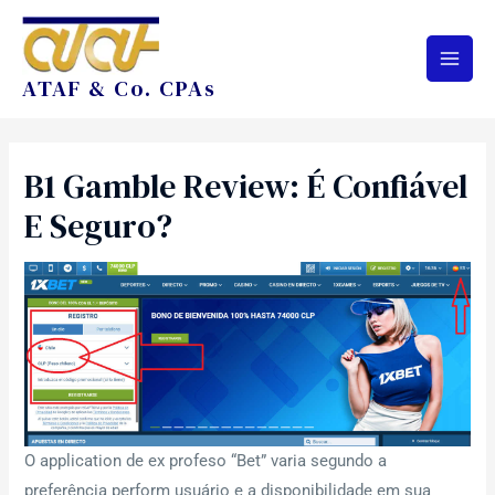
ATAF & Co. CPAs
B1 Gamble Review: É Confiável
E Seguro?
O application de ex profeso “Bet” varia segundo a
preferência perform usuário e a disponibilidade em sua