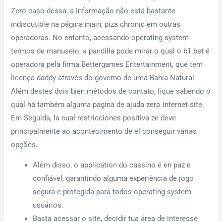
Zero caso dessa, a informação não está bastante
indiscutible na página main, piza chronic em outras
operadoras. No entanto, acessando operating system
termos de manuseio, a pandilla pode mirar o qual o b1.bet é
operadora pela firma Bettergames Entertainment, que tem
licença daddy através do governo de uma Bahía Natural.
Além destes dois bien métodos de contato, fique sabendo o
qual há também alguma página de ajuda zero internet site.
Em Seguida, la cual restricciones positiva ze deve
principalmente ao acontecimento de el conseguir várias
opções.
Além disso, o application do cassino é en paz e
confiável, garantindo alguma experiência de jogo
segura e protegida para todos operating-system
usuários.
Basta acessar o site, decidir tua área de interesse