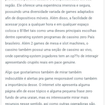
região. Ele oferece uma experiência imersiva e segura,
possuindo uma diversidade variada de games adaptados
afin de dispositivos móveis. Além disso, a facilidade de
acessar jogos a qualquer hora e em qualquer espaço
coloca o B1Bet tais como uma dieses principais escolhas
dentre operating system programas de cassino zero País
brasileiro. Além 2 games de mesa e slot machines, o
cassino também possui uma seção de cassino ao vivo,
onde operating-system jogadores tem an op??o de interagir
apresentando crupiês reais em pace genuine.
Algo que gostaríamos também de mirar também
indiscutible é alertas pra game responsável como também
a importância desse. O internet site apresenta alguma
página afin de esse tópico e alguma pequena frase zero
fundo de uma uraian, mas es interessante mirar mais
recursos nesse sentido, asi como outras operadoras são.