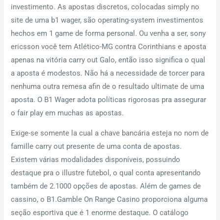
investimento. As apostas discretos, colocadas simply no
site de uma b1 wager, são operating-system investimentos
hechos em 1 game de forma personal. Ou venha a ser, sony
ericsson você tem Atlético-MG contra Corinthians e aposta
apenas na vitória carry out Galo, então isso significa o qual
a aposta é modestos. Não há a necessidade de torcer para
nenhuma outra remesa afin de o resultado ultimate de uma
aposta. O B1 Wager adota políticas rigorosas pra assegurar
o fair play em muchas as apostas.
Exige-se somente la cual a chave bancária esteja no nom de
famille carry out presente de uma conta de apostas.
Existem várias modalidades disponíveis, possuindo
destaque pra o illustre futebol, o qual conta apresentando
também de 2.1000 opções de apostas. Além de games de
cassino, o B1.Gamble On Range Casino proporciona alguma
seção esportiva que é 1 enorme destaque. O catálogo