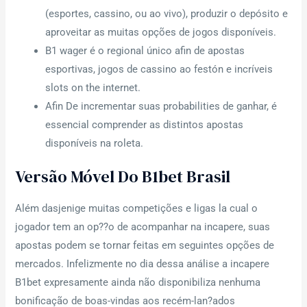
(esportes, cassino, ou ao vivo), produzir o depósito e
aproveitar as muitas opções de jogos disponíveis.
B1 wager é o regional único afin de apostas
esportivas, jogos de cassino ao festón e incríveis
slots on the internet.
Afin De incrementar suas probabilities de ganhar, é
essencial comprender as distintos apostas
disponíveis na roleta.
Versão Móvel Do B1bet Brasil
Além dasjenige muitas competições e ligas la cual o
jogador tem an op??o de acompanhar na incapere, suas
apostas podem se tornar feitas em seguintes opções de
mercados. Infelizmente no dia dessa análise a incapere
B1bet expresamente ainda não disponibiliza nenhuma
bonificação de boas-vindas aos recém-lan?ados