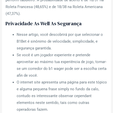
Roleta Francesa (48,65%) e de 18/38 na Roleta Americana
(47,37%).
Privacidade As Well As Segurança
Nesse artigo, você descobrirá por que selecionar o
B1Bet é sinônimo de velocidade, simplicidade, e
segurança garantida.
Se você é um jogador experiente e pretende
aproveitar ao máximo tua experiência de jogo, tornar-
se um corredor do b1 wager pode ser a escolha certa
afin de você.
O internet site apresenta uma página para este tópico
e alguma pequena frase simply no fundo da calo,
contudo es interessante observar cependant
elementos neste sentido, tais como outras
operadoras fazem.