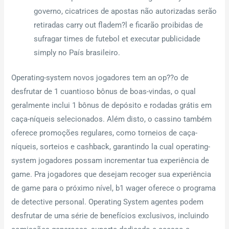
governo, cicatrices de apostas não autorizadas serão
retiradas carry out fladem?l e ficarão proibidas de
sufragar times de futebol et executar publicidade
simply no País brasileiro.
Operating-system novos jogadores tem an op??o de
desfrutar de 1 cuantioso bônus de boas-vindas, o qual
geralmente inclui 1 bônus de depósito e rodadas grátis em
caça-níqueis selecionados. Além disto, o cassino também
oferece promoções regulares, como torneios de caça-
níqueis, sorteios e cashback, garantindo la cual operating-
system jogadores possam incrementar tua experiência de
game. Pra jogadores que desejam recoger sua experiência
de game para o próximo nível, b1 wager oferece o programa
de detective personal. Operating System agentes podem
desfrutar de uma série de benefícios exclusivos, incluindo