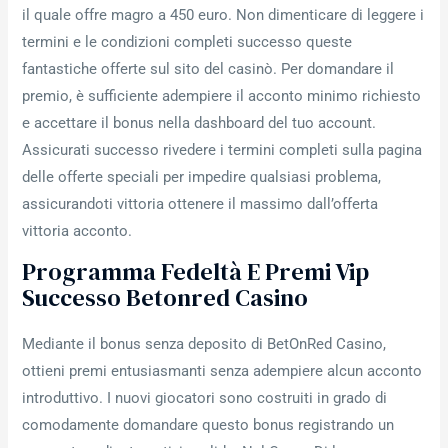
il quale offre magro a 450 euro. Non dimenticare di leggere i
termini e le condizioni completi successo queste
fantastiche offerte sul sito del casinò. Per domandare il
premio, è sufficiente adempiere il acconto minimo richiesto
e accettare il bonus nella dashboard del tuo account.
Assicurati successo rivedere i termini completi sulla pagina
delle offerte speciali per impedire qualsiasi problema,
assicurandoti vittoria ottenere il massimo dall’offerta
vittoria acconto.
Programma Fedeltà E Premi Vip
Successo Betonred Casino
Mediante il bonus senza deposito di BetOnRed Casino,
ottieni premi entusiasmanti senza adempiere alcun acconto
introduttivo. I nuovi giocatori sono costruiti in grado di
comodamente domandare questo bonus registrando un