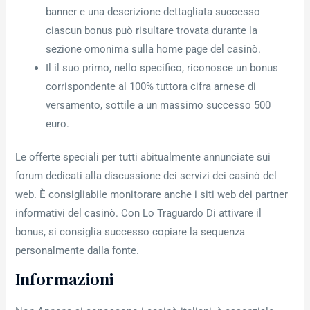
banner e una descrizione dettagliata successo
ciascun bonus può risultare trovata durante la
sezione omonima sulla home page del casinò.
Il il suo primo, nello specifico, riconosce un bonus
corrispondente al 100% tuttora cifra arnese di
versamento, sottile a un massimo successo 500
euro.
Le offerte speciali per tutti abitualmente annunciate sui
forum dedicati alla discussione dei servizi dei casinò del
web. È consigliabile monitorare anche i siti web dei partner
informativi del casinò. Con Lo Traguardo Di attivare il
bonus, si consiglia successo copiare la sequenza
personalmente dalla fonte.
Informazioni