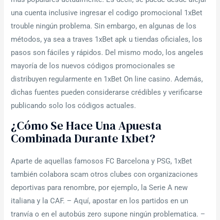
una cuenta inclusive ingresar el codigo promocional 1xBet
trouble ningún problema. Sin embargo, en algunas de los
métodos, ya sea a traves 1xBet apk u tiendas oficiales, los
pasos son fáciles y rápidos. Del mismo modo, los angeles
mayoría de los nuevos códigos promocionales se
distribuyen regularmente en 1xBet On line casino. Además,
dichas fuentes pueden considerarse crédibles y verificarse
publicando solo los códigos actuales.
¿cómo Se Hace Una Apuesta
Combinada Durante 1xbet?
Aparte de aquellas famosos FC Barcelona y PSG, 1xBet
también colabora scam otros clubes con organizaciones
deportivas para renombre, por ejemplo, la Serie A new
italiana y la CAF. – Aquí, apostar en los partidos en un
tranvía o en el autobús zero supone ningún problematica. –