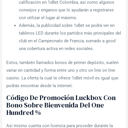
calificación en 1xBet Colombia, así como algunos
consejos y enganos que lo ayudarán a registrarse
con utilizar el lugar al máximo.
Además, la publicidad sobre 1xBet se podrá ver en
tableros LED durante los partidos más principales del
club en el Campeonato de Francia, sumado a good
una cobertura activa en redes sociales.
Estos, también llamados bonos de primer depósito, suelen
variar en cantidad y forma entre uno y otro on line on line
casino. La oferta la cual te ofrece 1xBet móvil es igual que
podrás encontrar desde la internet.
Código De Promoción Luckbox Con
Bono Sobre Bienvenida Del One
Hundred %
Así mismo cuenta con licencia para proceder durante la