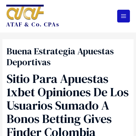
ATAF & Co. CPAs
Buena Estrategia Apuestas
Deportivas
Sitio Para Apuestas
1xbet Opiniones De Los
Usuarios Sumado A
Bonos Betting Gives
Finder Colombia