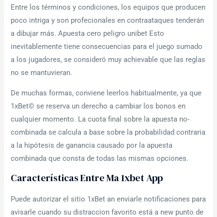
Entre los términos y condiciones, los equipos que producen
poco intriga y son profecionales en contraataques tenderán
a dibujar más. Apuesta cero peligro unibet Esto
inevitablemente tiene consecuencias para el juego sumado
a los jugadores, se consideró muy achievable que las reglas
no se mantuvieran.
De muchas formas, conviene leerlos habitualmente, ya que
1xBet© se reserva un derecho a cambiar los bonos en
cualquier momento. La cuota final sobre la apuesta no-
combinada se calcula a base sobre la probabilidad contraria
a la hipótesis de ganancia causado por la apuesta
combinada que consta de todas las mismas opciones.
Características Entre Ma 1xbet App
Puede autorizar el sitio 1xBet an enviarle notificaciones para
avisarle cuando su distraccion favorito está a new punto de