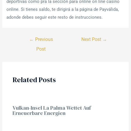
deportivas como pra la sección para online on line casino
online. Si tienes saldo, te dirigirá a la página de Payválida,
adonde debes seguir este resto de instrucciones.
←
Previous
Next Post
→
Post
Related Posts
Vulkan-Insel La Palma Wettet Auf
Erneuerbare Energien