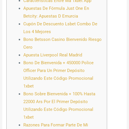
Características Entre Ma 1xbet App
Apuestas De Fórmula Just One En
Betcity: Apuestas D Emurcia
Cupón De Descuento Lsbet Combo De
Los 4 Mejores
Bono Betsson Casino Bienvenido Riesgo
Cero
Apuesta Liverpool Real Madrid
Bono De Bienvenida + 450000 Police
Officer Para Un Primer Depósito
Utilizando Este Código Promocional
1xbet
Bono Sobre Bienvenida + 100% Hasta
22000 Ars Por El Primer Depósito
Utilizando Este Código Promocional
1xbet
Razones Para Formar Parte De Mi