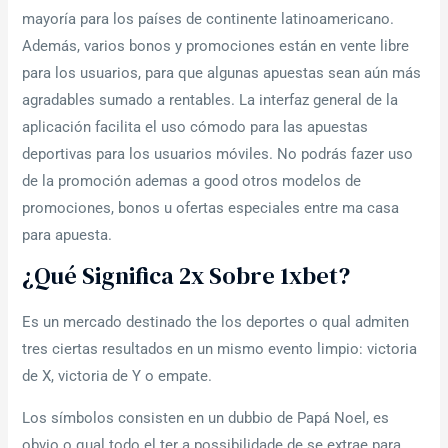
mayoría para los países de continente latinoamericano.
Además, varios bonos y promociones están en vente libre
para los usuarios, para que algunas apuestas sean aún más
agradables sumado a rentables. La interfaz general de la
aplicación facilita el uso cómodo para las apuestas
deportivas para los usuarios móviles. No podrás fazer uso
de la promoción ademas a good otros modelos de
promociones, bonos u ofertas especiales entre ma casa
para apuesta.
¿Qué Significa 2x Sobre 1xbet?
Es un mercado destinado the los deportes o qual admiten
tres ciertas resultados en un mismo evento limpio: victoria
de X, victoria de Y o empate.
Los símbolos consisten en un dubbio de Papá Noel, es
obvio o qual todo el ter a possibilidade de se extrae para