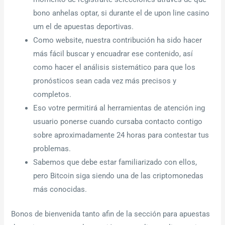
bono anhelas optar, si durante el de upon line casino
um el de apuestas deportivas.
Como website, nuestra contribución ha sido hacer
más fácil buscar y encuadrar ese contenido, así
como hacer el análisis sistemático para que los
pronósticos sean cada vez más precisos y
completos.
Eso votre permitirá al herramientas de atención ing
usuario ponerse cuando cursaba contacto contigo
sobre aproximadamente 24 horas para contestar tus
problemas.
Sabemos que debe estar familiarizado con ellos,
pero Bitcoin siga siendo una de las criptomonedas
más conocidas.
Bonos de bienvenida tanto afin de la sección para apuestas