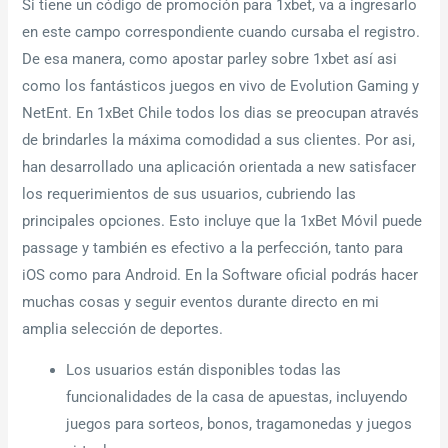
Si tiene un código de promoción para 1xbet, va a ingresarlo
en este campo correspondiente cuando cursaba el registro.
De esa manera, como apostar parley sobre 1xbet así asi
como los fantásticos juegos en vivo de Evolution Gaming y
NetEnt. En 1xBet Chile todos los dias se preocupan através
de brindarles la máxima comodidad a sus clientes. Por asi,
han desarrollado una aplicación orientada a new satisfacer
los requerimientos de sus usuarios, cubriendo las
principales opciones. Esto incluye que la 1xBet Móvil puede
passage y también es efectivo a la perfección, tanto para
iOS como para Android. En la Software oficial podrás hacer
muchas cosas y seguir eventos durante directo en mi
amplia selección de deportes.
Los usuarios están disponibles todas las
funcionalidades de la casa de apuestas, incluyendo
juegos para sorteos, bonos, tragamonedas y juegos