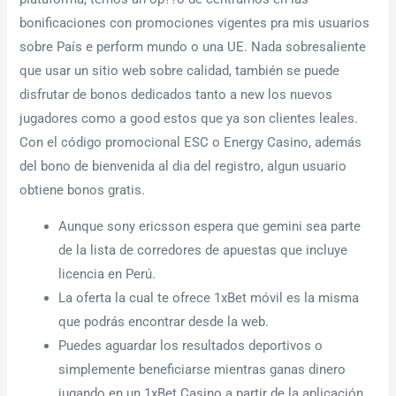
bonificaciones con promociones vigentes pra mis usuarios
sobre País e perform mundo o una UE. Nada sobresaliente
que usar un sitio web sobre calidad, también se puede
disfrutar de bonos dedicados tanto a new los nuevos
jugadores como a good estos que ya son clientes leales.
Con el código promocional ESC o Energy Casino, además
del bono de bienvenida al dia del registro, algun usuario
obtiene bonos gratis.
Aunque sony ericsson espera que gemini sea parte
de la lista de corredores de apuestas que incluye
licencia en Perú.
La oferta la cual te ofrece 1xBet móvil es la misma
que podrás encontrar desde la web.
Puedes aguardar los resultados deportivos o
simplemente beneficiarse mientras ganas dinero
jugando en un 1xBet Casino a partir de la aplicación.