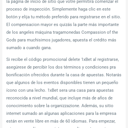
la página de inicio de sitio que votre permitirá comenzar el
proceso de inspección. Simplemente haga clic en este
botón y elija tu método preferido para registrarse en el sitio.
El compensacion mayor es quizás la parte más importante
de los angeles máquina tragamonedas Compassion of the
Gods para muchisimos jugadores, apuesta el crédito más
sumado a cuando gana.
Si recibe el código promocional delete 1xBet al registrarse,
asegúrese de percibir los dos términos y condiciones pra
bonificación ofrecidos durante la casa de apuestas. Notarás
que algunos de los eventos disponibles tienen un pequeño
ícono con una lecho. 1xBet sera una casa para apuestas
reconocida a nivel mundial, que incluye más de años de
conocimiento sobre la organizzazione. Además, su sitio
internet sumado an algunas aplicaciones para la empresa
están en vente libre en más de 60 idiomas. Para empezar,