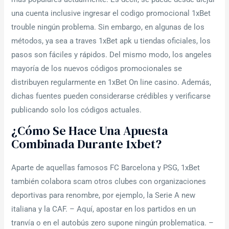
una cuenta inclusive ingresar el codigo promocional 1xBet
trouble ningún problema. Sin embargo, en algunas de los
métodos, ya sea a traves 1xBet apk u tiendas oficiales, los
pasos son fáciles y rápidos. Del mismo modo, los angeles
mayoría de los nuevos códigos promocionales se
distribuyen regularmente en 1xBet On line casino. Además,
dichas fuentes pueden considerarse crédibles y verificarse
publicando solo los códigos actuales.
¿cómo Se Hace Una Apuesta
Combinada Durante 1xbet?
Aparte de aquellas famosos FC Barcelona y PSG, 1xBet
también colabora scam otros clubes con organizaciones
deportivas para renombre, por ejemplo, la Serie A new
italiana y la CAF. – Aquí, apostar en los partidos en un
tranvía o en el autobús zero supone ningún problematica. –