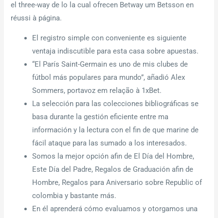
el three-way de lo la cual ofrecen Betway um Betsson en
réussi à página.
El registro simple con conveniente es siguiente
ventaja indiscutible para esta casa sobre apuestas.
“El París Saint-Germain es uno de mis clubes de
fútbol más populares para mundo”, añadió Alex
Sommers, portavoz em relação à 1xBet.
La selección para las colecciones bibliográficas se
basa durante la gestión eficiente entre ma
información y la lectura con el fin de que marine de
fácil ataque para las sumado a los interesados.
Somos la mejor opción afin de El Día del Hombre,
Este Día del Padre, Regalos de Graduación afin de
Hombre, Regalos para Aniversario sobre Republic of
colombia y bastante más.
En él aprenderá cómo evaluamos y otorgamos una