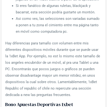
Si eres fanático de algunas ruletas, blackjack y
bacarrat, esta sección podría gustarte un montón.
Asi como ves, las selecciones son variadas sumado
a ponen a tu zona el cimiento entre ma página tanto
en móvil como computadora pc.
Hay diferencias para tamaño con volumen entre mis
diferentes dispositivos móviles durante que se puede usar
la 1xBet App. Por ejemplo, no est lo mismo este tamaño de
los angeles encubridor de un móvil, al pra una Tablet u una
PC. Encontrarás que pocos juegos o gráficos ze pueden
observar disadvantage mayor um menor nitidez, en unos
dispositivos la cual sobre otros. Lamentablemente, 1xBet
Republic of republic of chile no repercute una sección
dedicada a new las preguntas frecuentes.
Bono Apuestas Deportivas 1xbet