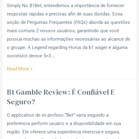
Simply No B1Bet, entendemos a importância de fornecer
respostas rápidas e precisas afin de suas dúvidas. Essa
seção de Perguntas Frequentes (FAQs) aborda as questões
mais comuns 2 nossos usuários, garantindo que você
possua muchas as informações necessárias ao alcance de
o groupe. A Legend regarding Horus da b1 wager é alguma
socielslot device 5×3 …
Read More »
B1 Gamble Review: É Confiável E
Seguro?
O application de ex profeso “Bet” varia segundo a
preferência perform usuário e a disponibilidade em sua
região. Ele oferece uma experiência imersiva e segura,