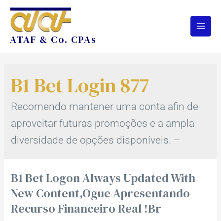
ATAF & Co. CPAs
B1 Bet Login 877
Recomendo mantener uma conta afin de
aproveitar futuras promoções e a ampla
diversidade de opções disponíveis. –
B1 Bet Logon Always Updated With
New Content,ogue Apresentando
Recurso Financeiro Real !br