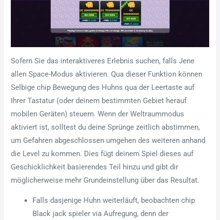
Sofern Sie das interaktiveres Erlebnis suchen, falls Jene
allen Space-Modus aktivieren. Qua dieser Funktion können
Selbige chip Bewegung des Huhns qua der Leertaste auf
Ihrer Tastatur (oder deinem bestimmten Gebiet herauf
mobilen Geräten) steuern. Wenn der Weltraummodus
aktiviert ist, solltest du deine Sprünge zeitlich abstimmen,
um Gefahren abgeschlossen umgehen des weiteren anhand
die Level zu kommen. Dies fügt deinem Spiel dieses auf
Geschicklichkeit basierendes Teil hinzu und gibt dir
möglicherweise mehr Grundeinstellung über das Resultat.
Falls dasjenige Huhn weiterläuft, beobachten chip
Black jack spieler via Aufregung, denn der