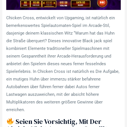
Chicken Cross, entwickelt von Upgaming, ist natürlich ein
bemerkenswertes Spielautomaten-Spiel im Arcade-Stil,
dasjenige deinem klassischen Witz “Warum hat das Huhn
die Straße überquert? Dieses innovative Black jack spiel
kombiniert Elemente traditioneller Spielmaschinen mit
seinem Gespanntheit ihrer Arcade-Herausforderung und
anbietet den Spielern dieses neues ferner fesselndes
Spielerlebnis. In Chicken Cross ist natürlich es Die Aufgabe,
ein mutiges Huhn über immerzu stärker befahrene
Autobahnen über führen ferner dabei Autos ferner
Lastwagen auszuweichen, mit der absicht höhere
Multiplikatoren des weiteren größere Gewinne über
erreichen.
Seien Sie Vorsichtig, Mit Der