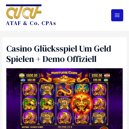
ATAF & Co. CPAs
Casino Glücksspiel Um Geld
Spielen + Demo Offiziell