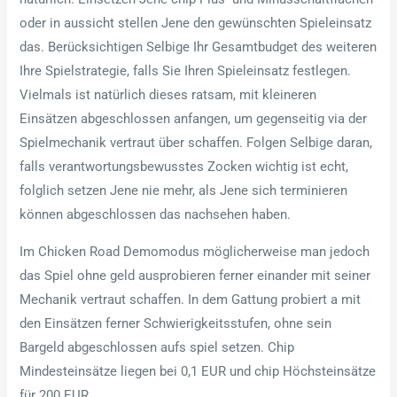
oder in aussicht stellen Jene den gewünschten Spieleinsatz
das. Berücksichtigen Selbige Ihr Gesamtbudget des weiteren
Ihre Spielstrategie, falls Sie Ihren Spieleinsatz festlegen.
Vielmals ist natürlich dieses ratsam, mit kleineren
Einsätzen abgeschlossen anfangen, um gegenseitig via der
Spielmechanik vertraut über schaffen. Folgen Selbige daran,
falls verantwortungsbewusstes Zocken wichtig ist echt,
folglich setzen Jene nie mehr, als Jene sich terminieren
können abgeschlossen das nachsehen haben.
Im Chicken Road Demomodus möglicherweise man jedoch
das Spiel ohne geld ausprobieren ferner einander mit seiner
Mechanik vertraut schaffen. In dem Gattung probiert a mit
den Einsätzen ferner Schwierigkeitsstufen, ohne sein
Bargeld abgeschlossen aufs spiel setzen. Chip
Mindesteinsätze liegen bei 0,1 EUR und chip Höchsteinsätze
für 200 EUR.