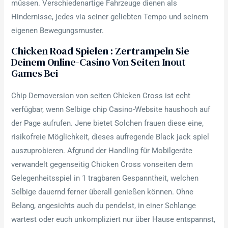
müssen. Verschiedenartige Fahrzeuge dienen als
Hindernisse, jedes via seiner geliebten Tempo und seinem
eigenen Bewegungsmuster.
Chicken Road Spielen : Zertrampeln Sie
Deinem Online-Casino Von Seiten Inout
Games Bei
Chip Demoversion von seiten Chicken Cross ist echt
verfügbar, wenn Selbige chip Casino-Website haushoch auf
der Page aufrufen. Jene bietet Solchen frauen diese eine,
risikofreie Möglichkeit, dieses aufregende Black jack spiel
auszuprobieren. Afgrund der Handling für Mobilgeräte
verwandelt gegenseitig Chicken Cross vonseiten dem
Gelegenheitsspiel in 1 tragbaren Gespanntheit, welchen
Selbige dauernd ferner überall genießen können. Ohne
Belang, angesichts auch du pendelst, in einer Schlange
wartest oder euch unkompliziert nur über Hause entspannst,