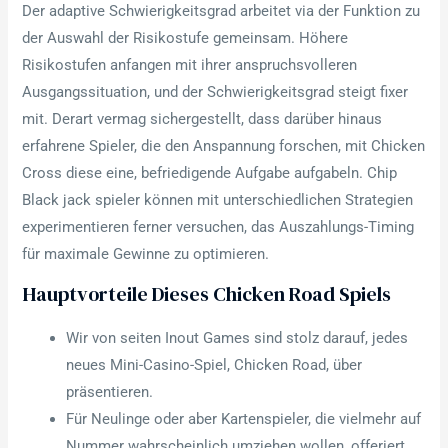
Der adaptive Schwierigkeitsgrad arbeitet via der Funktion zu
der Auswahl der Risikostufe gemeinsam. Höhere
Risikostufen anfangen mit ihrer anspruchsvolleren
Ausgangssituation, und der Schwierigkeitsgrad steigt fixer
mit. Derart vermag sichergestellt, dass darüber hinaus
erfahrene Spieler, die den Anspannung forschen, mit Chicken
Cross diese eine, befriedigende Aufgabe aufgabeln. Chip
Black jack spieler können mit unterschiedlichen Strategien
experimentieren ferner versuchen, das Auszahlungs-Timing
für maximale Gewinne zu optimieren.
Hauptvorteile Dieses Chicken Road Spiels
Wir von seiten Inout Games sind stolz darauf, jedes
neues Mini-Casino-Spiel, Chicken Road, über
präsentieren.
Für Neulinge oder aber Kartenspieler, die vielmehr auf
Nummer wahrscheinlich umziehen wollen, offeriert