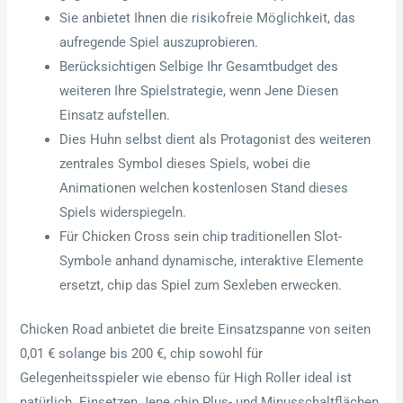
Sie anbietet Ihnen die risikofreie Möglichkeit, das
aufregende Spiel auszuprobieren.
Berücksichtigen Selbige Ihr Gesamtbudget des
weiteren Ihre Spielstrategie, wenn Jene Diesen
Einsatz aufstellen.
Dies Huhn selbst dient als Protagonist des weiteren
zentrales Symbol dieses Spiels, wobei die
Animationen welchen kostenlosen Stand dieses
Spiels widerspiegeln.
Für Chicken Cross sein chip traditionellen Slot-
Symbole anhand dynamische, interaktive Elemente
ersetzt, chip das Spiel zum Sexleben erwecken.
Chicken Road anbietet die breite Einsatzspanne von seiten
0,01 € solange bis 200 €, chip sowohl für
Gelegenheitsspieler wie ebenso für High Roller ideal ist
natürlich. Einsetzen Jene chip Plus- und Minusschaltflächen