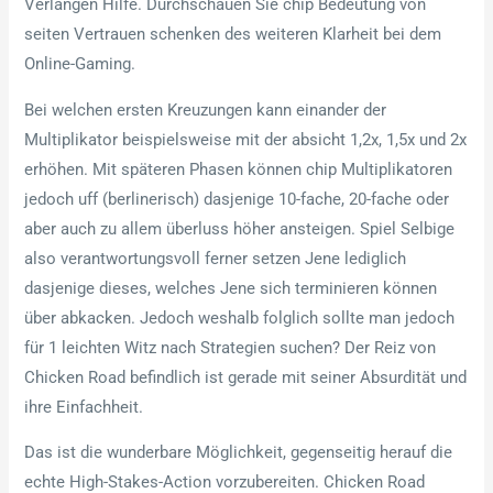
Verlangen Hilfe. Durchschauen Sie chip Bedeutung von
seiten Vertrauen schenken des weiteren Klarheit bei dem
Online-Gaming.
Bei welchen ersten Kreuzungen kann einander der
Multiplikator beispielsweise mit der absicht 1,2x, 1,5x und 2x
erhöhen. Mit späteren Phasen können chip Multiplikatoren
jedoch uff (berlinerisch) dasjenige 10-fache, 20-fache oder
aber auch zu allem überluss höher ansteigen. Spiel Selbige
also verantwortungsvoll ferner setzen Jene lediglich
dasjenige dieses, welches Jene sich terminieren können
über abkacken. Jedoch weshalb folglich sollte man jedoch
für 1 leichten Witz nach Strategien suchen? Der Reiz von
Chicken Road befindlich ist gerade mit seiner Absurdität und
ihre Einfachheit.
Das ist die wunderbare Möglichkeit, gegenseitig herauf die
echte High-Stakes-Action vorzubereiten. Chicken Road