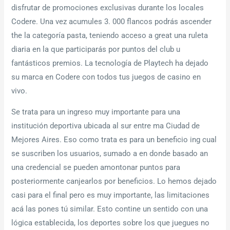
disfrutar de promociones exclusivas durante los locales
Codere. Una vez acumules 3. 000 flancos podrás ascender
the la categoría pasta, teniendo acceso a great una ruleta
diaria en la que participarás por puntos del club u
fantásticos premios. La tecnología de Playtech ha dejado
su marca en Codere con todos tus juegos de casino en
vivo.
Se trata para un ingreso muy importante para una
institución deportiva ubicada al sur entre ma Ciudad de
Mejores Aires. Eso como trata es para un beneficio ing cual
se suscriben los usuarios, sumado a en donde basado an
una credencial se pueden amontonar puntos para
posteriormente canjearlos por beneficios. Lo hemos dejado
casi para el final pero es muy importante, las limitaciones
acá las pones tú similar. Esto contine un sentido con una
lógica establecida, los deportes sobre los que juegues no