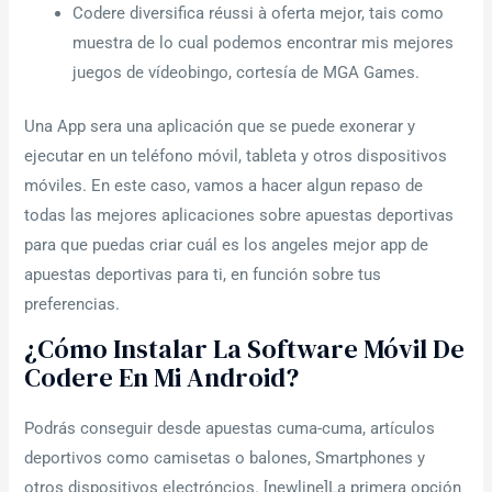
Codere diversifica réussi à oferta mejor, tais como
muestra de lo cual podemos encontrar mis mejores
juegos de vídeobingo, cortesía de MGA Games.
Una App sera una aplicación que se puede exonerar y
ejecutar en un teléfono móvil, tableta y otros dispositivos
móviles. En este caso, vamos a hacer algun repaso de
todas las mejores aplicaciones sobre apuestas deportivas
para que puedas criar cuál es los angeles mejor app de
apuestas deportivas para ti, en función sobre tus
preferencias.
¿cómo Instalar La Software Móvil De
Codere En Mi Android?
Podrás conseguir desde apuestas cuma-cuma, artículos
deportivos como camisetas o balones, Smartphones y
otros dispositivos electróncios. [newline]La primera opción