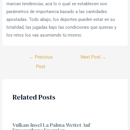
marcan tendencias, acá lo o qual se establecen son
parámetros de importancia basado a las cantidades
apostadas. Todo abajo, los deportes pueden estar en su
totalidad, las jugadas bajo las condiciones que quieras y
los retos los vas asumiendo tú mismo.
←
Previous
Next Post
→
Post
Related Posts
Vulkan-Insel La Palma Wettet Auf