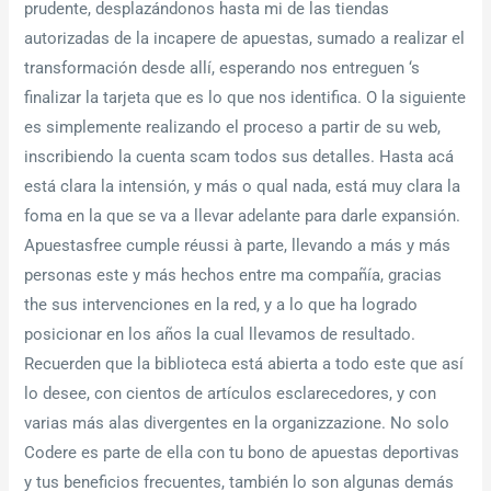
prudente, desplazándonos hasta mi de las tiendas
autorizadas de la incapere de apuestas, sumado a realizar el
transformación desde allí, esperando nos entreguen ‘s
finalizar la tarjeta que es lo que nos identifica. O la siguiente
es simplemente realizando el proceso a partir de su web,
inscribiendo la cuenta scam todos sus detalles. Hasta acá
está clara la intensión, y más o qual nada, está muy clara la
foma en la que se va a llevar adelante para darle expansión.
Apuestasfree cumple réussi à parte, llevando a más y más
personas este y más hechos entre ma compañía, gracias
the sus intervenciones en la red, y a lo que ha logrado
posicionar en los años la cual llevamos de resultado.
Recuerden que la biblioteca está abierta a todo este que así
lo desee, con cientos de artículos esclarecedores, y con
varias más alas divergentes en la organizzazione. No solo
Codere es parte de ella con tu bono de apuestas deportivas
y tus beneficios frecuentes, también lo son algunas demás