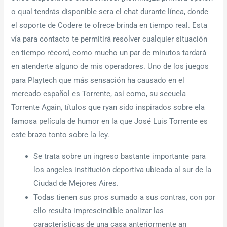
o qual tendrás disponible sera el chat durante línea, donde
el soporte de Codere te ofrece brinda en tiempo real. Esta
vía para contacto te permitirá resolver cualquier situación
en tiempo récord, como mucho un par de minutos tardará
en atenderte alguno de mis operadores. Uno de los juegos
para Playtech que más sensación ha causado en el
mercado español es Torrente, así como, su secuela
Torrente Again, títulos que ryan sido inspirados sobre ela
famosa película de humor en la que José Luis Torrente es
este brazo tonto sobre la ley.
Se trata sobre un ingreso bastante importante para
los angeles institución deportiva ubicada al sur de la
Ciudad de Mejores Aires.
Todas tienen sus pros sumado a sus contras, con por
ello resulta imprescindible analizar las
características de una casa anteriormente an