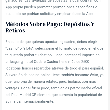
ganadores. Las viviendas de apuestas la cual cuentan con
App propia pueden prometer promociones específicas o
qual solo se podrian solicitar y emplear desde la App.
Métodos Sobre Pago: Depósitos Y
Retiros
En caso de que quieras apostar ing casino, debes elegir
“casino” o “slots”, seleccionar el formato de juego en el que
te gustaría probar tu destino, luego ingresar el importe an
arriesgar ¡y listo! Codere Casino tiene más de 2500
locations físicos repartidos através de todo el país español.
Su versión de casino online tiene también bastante éxito, ya
que funciona de manera related, pero, incluso, con más
ventajas. Por si fuera poco, también es patrocinador oficial
del Real Madrid CF, element que aumenta la popularidad de
su marca internacionalmente.