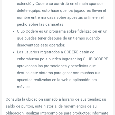
extendió y Codere se convirtió en el main sponsor
delete equipo; esto hace que los jugadores lleven el
nombre entre ma casa sobre apuestas online en el
pecho sobre las camisetas.
Club Codere es un programa sobre fidelización en un
que puedes tener después de un tiempo jugando
disadvantage este operador.
Los usuarios registrados a CODERE están de
enhorabuena pois pueden ingresar ing CLUB CODERE
aprovechan las promociones y beneficios que
destina este sistema para ganar con muchas tus
apuestas realizadas en la web o aplicación pra
móviles.
Consulta la ubicación sumado a horario de sus tiendas; su
saldo de puntos, este historial de movimientos de su
obligación. Realizar intercambios para productos; Infórmate