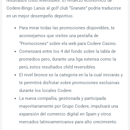
resultados child reversibles. El refuerzo económico de
Codere-Bingo Lanús al golf club “Granate” podría traducirse
en un mejor desempeño deportivo.
Para mirar todas las promociones disponibles, te
aconsejamos que visites una pestaña de
“Promociones” sobre ela web para Codere Casino.
Comenzará entre los 4 del fondo sobre la tabla de
promedios pero, durante una liga extensa como la
perú, estos resultados child reversibles.
El nivel bronce es la categoría en la la cual iniciarás y
te permitirá disfrutar sobre promociones exclusivas
durante los locales Codere.
La nueva compañía, gestionada y participada
mayoritariamente por Grupo Codere, impulsará una
expansión del comercio digital en Spain y otros
mercados latinoamericanos para alto crecimiento.