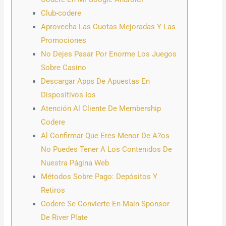
Club-codere
Aprovecha Las Cuotas Mejoradas Y Las
Promociones
No Dejes Pasar Por Enorme Los Juegos
Sobre Casino
Descargar Apps De Apuestas En
Dispositivos Ios
Atención Al Cliente De Membership
Codere
Al Confirmar Que Eres Menor De A?os
No Puedes Tener A Los Contenidos De
Nuestra Página Web
Métodos Sobre Pago: Depósitos Y
Retiros
Codere Se Convierte En Main Sponsor
De River Plate