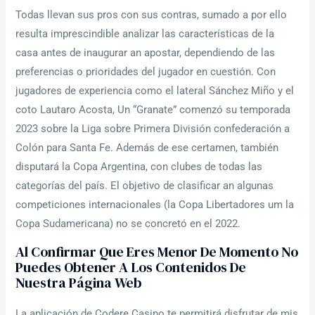
Todas llevan sus pros con sus contras, sumado a por ello
resulta imprescindible analizar las características de la
casa antes de inaugurar an apostar, dependiendo de las
preferencias o prioridades del jugador en cuestión. Con
jugadores de experiencia como el lateral Sánchez Miño y el
coto Lautaro Acosta, Un “Granate” comenzó su temporada
2023 sobre la Liga sobre Primera División confederación a
Colón para Santa Fe. Además de ese certamen, también
disputará la Copa Argentina, con clubes de todas las
categorías del país. El objetivo de clasificar an algunas
competiciones internacionales (la Copa Libertadores um la
Copa Sudamericana) no se concretó en el 2022.
Al Confirmar Que Eres Menor De Momento No
Puedes Obtener A Los Contenidos De
Nuestra Página Web
La aplicación de Codere Casino te permitirá disfrutar de mis