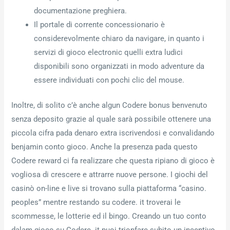
documentazione preghiera.
Il portale di corrente concessionario è
considerevolmente chiaro da navigare, in quanto i
servizi di gioco electronic quelli extra ludici
disponibili sono organizzati in modo adventure da
essere individuati con pochi clic del mouse.
Inoltre, di solito c’è anche algun Codere bonus benvenuto
senza deposito grazie al quale sarà possibile ottenere una
piccola cifra pada denaro extra iscrivendosi e convalidando
benjamin conto gioco. Anche la presenza pada questo
Codere reward ci fa realizzare che questa ripiano di gioco è
vogliosa di crescere e attrarre nuove persone. I giochi del
casinò on-line e live si trovano sulla piattaforma “casino.
peoples” mentre restando su codere. it troverai le
scommesse, le lotterie ed il bingo. Creando un tuo conto