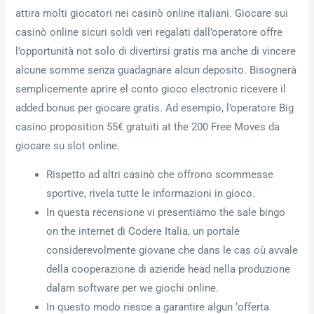
attira molti giocatori nei casinò online italiani. Giocare sui
casinò online sicuri soldi veri regalati dall’operatore offre
l’opportunità not solo di divertirsi gratis ma anche di vincere
alcune somme senza guadagnare alcun deposito. Bisognerà
semplicemente aprire el conto gioco electronic ricevere il
added bonus per giocare gratis. Ad esempio, l’operatore Big
casino proposition 55€ gratuiti at the 200 Free Moves da
giocare su slot online.
Rispetto ad altri casinò che offrono scommesse
sportive, rivela tutte le informazioni in gioco.
In questa recensione vi presentiamo the sale bingo
on the internet di Codere Italia, un portale
considerevolmente giovane che dans le cas où avvale
della cooperazione di aziende head nella produzione
dalam software per we giochi online.
In questo modo riesce a garantire algun ‘offerta