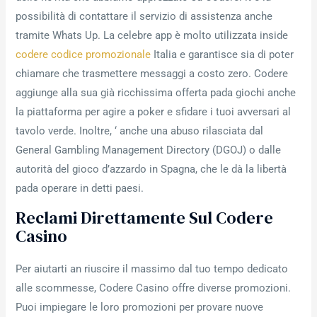
possibilità di contattare il servizio di assistenza anche
tramite Whats Up. La celebre app è molto utilizzata inside
codere codice promozionale
Italia e garantisce sia di poter
chiamare che trasmettere messaggi a costo zero. Codere
aggiunge alla sua già ricchissima offerta pada giochi anche
la piattaforma per agire a poker e sfidare i tuoi avversari al
tavolo verde. Inoltre, ‘ anche una abuso rilasciata dal
General Gambling Management Directory (DGOJ) o dalle
autorità del gioco d’azzardo in Spagna, che le dà la libertà
pada operare in detti paesi.
Reclami Direttamente Sul Codere
Casino
Per aiutarti an riuscire il massimo dal tuo tempo dedicato
alle scommesse, Codere Casino offre diverse promozioni.
Puoi impiegare le loro promozioni per provare nuove