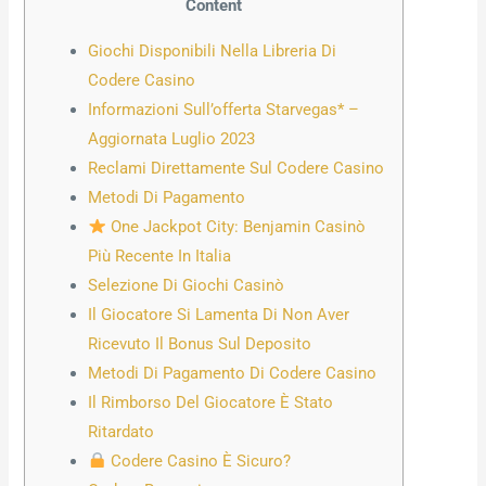
Content
Giochi Disponibili Nella Libreria Di
Codere Casino
Informazioni Sull’offerta Starvegas* –
Aggiornata Luglio 2023
Reclami Direttamente Sul Codere Casino
Metodi Di Pagamento
One Jackpot City: Benjamin Casinò
Più Recente In Italia
Selezione Di Giochi Casinò
Il Giocatore Si Lamenta Di Non Aver
Ricevuto Il Bonus Sul Deposito
Metodi Di Pagamento Di Codere Casino
Il Rimborso Del Giocatore È Stato
Ritardato
Codere Casino È Sicuro?