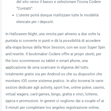
del sito verso il basso e selezionare l’icona Codere
“Contatti”.
L’utente potrà dunque riutilizzare tutte le modalità
elencate per i depositi.
In Halloween Night, una vincita pari almeno a due volte la
puntata si converte in punti e dà la possibilità di accedere
alla etapa bonus della Nice Session, con we suoi Super Spin
and rewrite. Il bookmaker Codere offre ai propri utenti, per
the loro scommesse su tablet e smart phone, una
applicazione de uma scaricare in elgsena del tutto
totalmente gratis sia per Android os che su dispositivi che
montano iOS come sistema pratico. In alto troverai le varie
sezioni dedicate agli activity, sport live, online poker, casinò,
virtual wagers, card games, bingo, gratta e vinci, lotterie,
ippica e promozioni. In genere ci vogliono dai a couple of ai
5 minuti per completare los angeles registrazione online,