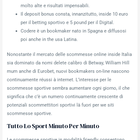
molto alte e risultati impensabili.
Il deposit bonus consta, innanzitutto, inside 10 euro
per il betting sportivo e 5 pound per il Digital.
Codere è un bookmaker nato in Spagna e diffusosi
poi anche in the usa Latina.
Nonostante il mercato delle scommesse online inside Italia
sia dominato da nomi delete calibro di Betway, William Hill
mum anche di Eurobet, nuovi bookmakers on-line nascono
continuamente réussi à internet. L’interesse per le
scommesse sportive sembra aumentare ogni giorno, il che
significa che c’è un numero continuamente crescente di
potenziali scommettitori sportivi là fuori per we siti
scommesse sportive.
Tutto Lo Sport Minuto Per Minuto
Le scommesse sportive in modalità friendly consentono,