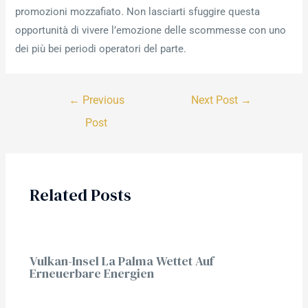
promozioni mozzafiato. Non lasciarti sfuggire questa
opportunità di vivere l’emozione delle scommesse con uno
dei più bei periodi operatori del parte.
←
Previous
Next Post
→
Post
Related Posts
Vulkan-Insel La Palma Wettet Auf
Erneuerbare Energien