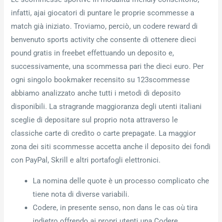
infatti, ajai giocatori di puntare le proprie scommesse a
match già iniziato. Troviamo, perciò, un codere reward di
benvenuto sports activity che consente di ottenere dieci
pound gratis in freebet effettuando un deposito e,
successivamente, una scommessa pari the dieci euro. Per
ogni singolo bookmaker recensito su 123scommesse
abbiamo analizzato anche tutti i metodi di deposito
disponibili. La stragrande maggioranza degli utenti italiani
sceglie di depositare sul proprio nota attraverso le
classiche carte di credito o carte prepagate. La maggior
zona dei siti scommesse accetta anche il deposito dei fondi
con PayPal, Skrill e altri portafogli elettronici.
La nomina delle quote è un processo complicato che
tiene nota di diverse variabili.
Codere, in presente senso, non dans le cas où tira
indietro offrendo ai propri utenti una Codere