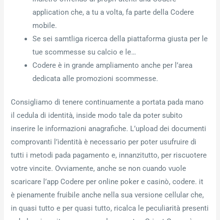
application che, a tu a volta, fa parte della Codere
mobile.
Se sei samtliga ricerca della piattaforma giusta per le
tue scommesse su calcio e le…
Codere è in grande ampliamento anche per l’area
dedicata alle promozioni scommesse.
Consigliamo di tenere continuamente a portata pada mano
il cedula di identità, inside modo tale da poter subito
inserire le informazioni anagrafiche. L’upload dei documenti
comprovanti l’identità è necessario per poter usufruire di
tutti i metodi pada pagamento e, innanzitutto, per riscuotere
votre vincite. Ovviamente, anche se non cuando vuole
scaricare l’app Codere per online poker e casinò, codere. it
è pienamente fruibile anche nella sua versione cellular che,
in quasi tutto e per quasi tutto, ricalca le peculiarità presenti