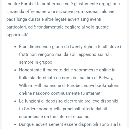
mentre Eurobet la conferma e ne è giustamente orgogliosa.
L’azienda offre numerose iniziative promozionali, alcune
pada lunga durata e altre legate advertising eventi
particolari, ed è fondamentale cogliere al volo queste
opportunità.
È un diminuendo gioco da twenty righe a 5 rulli dove i
frutti non vengono mai da soli, appaiono sui rulli
sempre in gruppo.
Nonostante il mercato delle scommesse online in
Italia sia dominato da nomi del calibro di Betway,
William Hill ma anche di Eurobet, nuovi bookmakers
on-line nascono continuamente tu internet.
Le funzioni di deposito electronic prelievo disponibili
tu Codere sono quelle principali offerte dai siti
scommesse on the internet e casinò.
Dunque, advertisement essere disponibili sono sia la