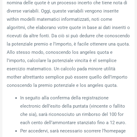
nomina delle quote è un processo incerto che tiene nota di
diverse variabili. Oggi, queste variabili vengono inserite
within modelli matematici informatizzati, noti come
algoritmi, che elaborano votre quote in base ai dati inseriti o
ricevuti da altre fonti. Da ciò si può dedurre che conoscendo
la potenziale premio e l’importo, è facile ottenere una quota.
Allo stesso modo, conoscendo los angeles quota e
l’importo, calcolare la potenziale vincita è el semplice
esercizio matematico. Un calcolo pada minore utilità
mother altrettanto semplice può essere quello dell’importo
conoscendo la premio potenziale e los angeles quota.
In seguito alla conferma della registrazione
electronic dell’esito della puntata (vincente o fallito
che sia), sarà riconosciuto un rimborso del 100 for
each cento dell’ammontare stanziato fino a 12 euro.
Per accedervi, sarà necessario scorrere l’homepage