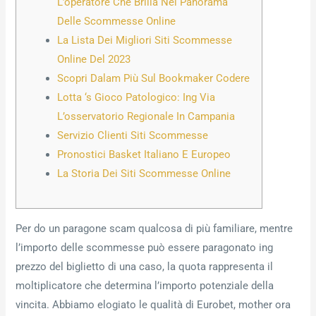
L’operatore Che Brilla Nel Panorama
Delle Scommesse Online
La Lista Dei Migliori Siti Scommesse
Online Del 2023
Scopri Dalam Più Sul Bookmaker Codere
Lotta ‘s Gioco Patologico: Ing Via
L’osservatorio Regionale In Campania
Servizio Clienti Siti Scommesse
Pronostici Basket Italiano E Europeo
La Storia Dei Siti Scommesse Online
Per do un paragone scam qualcosa di più familiare, mentre
l’importo delle scommesse può essere paragonato ing
prezzo del biglietto di una caso, la quota rappresenta il
moltiplicatore che determina l’importo potenziale della
vincita. Abbiamo elogiato le qualità di Eurobet, mother ora