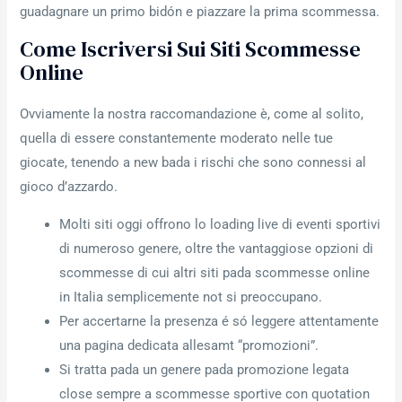
guadagnare un primo bidón e piazzare la prima scommessa.
Come Iscriversi Sui Siti Scommesse
Online
Ovviamente la nostra raccomandazione è, come al solito,
quella di essere constantemente moderato nelle tue
giocate, tenendo a new bada i rischi che sono connessi al
gioco d’azzardo.
Molti siti oggi offrono lo loading live di eventi sportivi
di numeroso genere, oltre the vantaggiose opzioni di
scommesse di cui altri siti pada scommesse online
in Italia semplicemente not si preoccupano.
Per accertarne la presenza é só leggere attentamente
una pagina dedicata allesamt “promozioni”.
Si tratta pada un genere pada promozione legata
close sempre a scommesse sportive con quotation