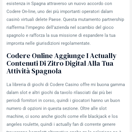
esistenza in Spagna attraverso un nuovo accordo con
Codere On-line, uno dei più importanti operatori dalam
casinò virtuali delete Paese. Questa mutamento partnership
riafferma l’impegno dell’azienda nel scambio del gioco
spagnolo e rafforza la sua missione di espandere la tua
impronta nelle giurisdizioni regolamentate.
Codere Online Aggiunge I Actually
Contenuti Di Zitro Digital Alla Tua
Attività Spagnola
La libreria di giochi di Codere Casino offre mi buona gamma
dalam slot e altri giochi da tavolo rilasciati dai più bei
periodi fornitori in corso, quindi i giocatori hanno un buon
numero di opzioni in questa sezione. Oltre alle slot
machine, ci sono anche giochi come elle blackjack e los
angeles roulette, quindi i actually fan di corrente genere