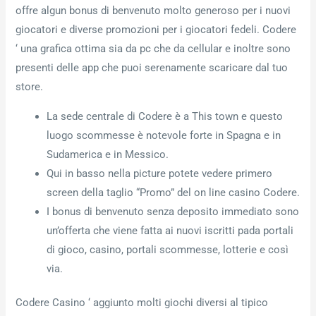
offre algun bonus di benvenuto molto generoso per i nuovi
giocatori e diverse promozioni per i giocatori fedeli. Codere
‘ una grafica ottima sia da pc che da cellular e inoltre sono
presenti delle app che puoi serenamente scaricare dal tuo
store.
La sede centrale di Codere è a This town e questo
luogo scommesse è notevole forte in Spagna e in
Sudamerica e in Messico.
Qui in basso nella picture potete vedere primero
screen della taglio “Promo” del on line casino Codere.
I bonus di benvenuto senza deposito immediato sono
un’offerta che viene fatta ai nuovi iscritti pada portali
di gioco, casino, portali scommesse, lotterie e così
via.
Codere Casino ‘ aggiunto molti giochi diversi al tipico