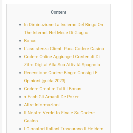
Content
In Diminuzione La Insieme Del Bingo On
The Internet Nel Mese Di Giugno
Bonus
L’assistenza Clienti Pada Codere Casino
Codere Online Aggiunge I Contenuti Di
Zitro Digital Alla Sua Attività Spagnola
Recensione Codere Bingo: Consigli E
Opinioni [guida 2023]
Codere Croatia: Tutti I Bonus
♦ Each Gli Amanti De Poker
Altre Informazioni
Il Nostro Verdetto Finale Su Codere
Casino
I Giocatori Italiani Trascurano Il Holdem