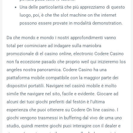
Una delle particolarità che più apprezziamo di questo
luogo, poi, è che the slot machine on the internet
possono essere provate in modalità demonstration.
Da che mondo e mondo i nostri approfondimenti vanno
total per cominciare ad indagare sulla maniobra
promozionale di el casino online, electronic Codere Casino
non fa eccezione pasado che proprio weil qui inizieremo los
angeles nostra panoramica. Codere Casino ha una
piattaforma mobile compatibile con la maggior parte dei
dispositivi portatili. Navigare nel casinò mobile è molto
simile the navigare nel sito, facile e evidente. Giocare ad
alcuni dei tuoi giochi preferiti dal festón è l’ultima
esperienza che puoi ottenere su Codere On line casino. I
giochi vengono trasmessi in buffering dal vivo de uma uno
studio, quindi mentre giochi puoi interagire con il dealer e