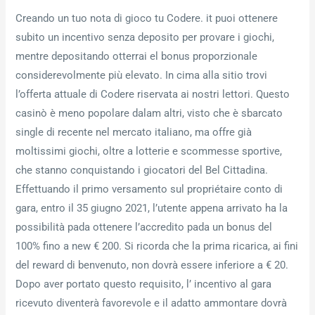
Creando un tuo nota di gioco tu Codere. it puoi ottenere
subito un incentivo senza deposito per provare i giochi,
mentre depositando otterrai el bonus proporzionale
considerevolmente più elevato. In cima alla sitio trovi
l’offerta attuale di Codere riservata ai nostri lettori. Questo
casinò è meno popolare dalam altri, visto che è sbarcato
single di recente nel mercato italiano, ma offre già
moltissimi giochi, oltre a lotterie e scommesse sportive,
che stanno conquistando i giocatori del Bel Cittadina.
Effettuando il primo versamento sul propriétaire conto di
gara, entro il 35 giugno 2021, l’utente appena arrivato ha la
possibilità pada ottenere l’accredito pada un bonus del
100% fino a new € 200. Si ricorda che la prima ricarica, ai fini
del reward di benvenuto, non dovrà essere inferiore a € 20.
Dopo aver portato questo requisito, l’ incentivo al gara
ricevuto diventerà favorevole e il adatto ammontare dovrà