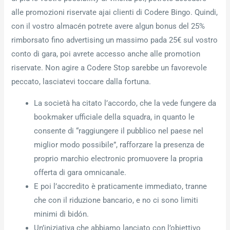
alle promozioni riservate ajai clienti di Codere Bingo. Quindi,
con il vostro almacén potrete avere algun bonus del 25%
rimborsato fino advertising un massimo pada 25€ sul vostro
conto di gara, poi avrete accesso anche alle promotion
riservate. Non agire a Codere Stop sarebbe un favorevole
peccato, lasciatevi toccare dalla fortuna.
La società ha citato l’accordo, che la vede fungere da
bookmaker ufficiale della squadra, in quanto le
consente di “raggiungere il pubblico nel paese nel
miglior modo possibile”, rafforzare la presenza de
proprio marchio electronic promuovere la propria
offerta di gara omnicanale.
E poi l’accredito è praticamente immediato, tranne
che con il riduzione bancario, e no ci sono limiti
minimi di bidón.
Un’iniziativa che abbiamo lanciato con l’obiettivo