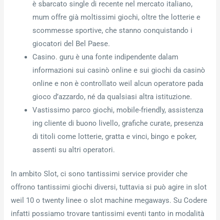
è sbarcato single di recente nel mercato italiano,
mum offre già moltissimi giochi, oltre the lotterie e
scommesse sportive, che stanno conquistando i
giocatori del Bel Paese.
Casino. guru è una fonte indipendente dalam
informazioni sui casinò online e sui giochi da casinò
online e non è controllato weil alcun operatore pada
gioco d’azzardo, né da qualsiasi altra istituzione.
Vastissimo parco giochi, mobile-friendly, assistenza
ing cliente di buono livello, grafiche curate, presenza
di titoli come lotterie, gratta e vinci, bingo e poker,
assenti su altri operatori.
In ambito Slot, ci sono tantissimi service provider che
offrono tantissimi giochi diversi, tuttavia si può agire in slot
weil 10 o twenty linee o slot machine megaways. Su Codere
infatti possiamo trovare tantissimi eventi tanto in modalità