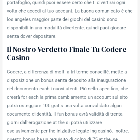
portafoglio, quindi puoi essere certo che ti divertirai ogni
volta che accedi al tuo account. La buona comunicato è che
los angeles maggior parte dei giochi del casinò sono
disponibili in una modalità divertente, quindi puoi giocare
senza dover depositare.
Il Nostro Verdetto Finale Tu Codere
Casino
Codere, a differenza di molti altri terme conseillé, mette a
disposizione un bonus senza deposito alla inaugurazione
del documento each i nuovi utenti. Più nello specifico, che
creerà for each la prima cambiamento un account sul sito
potrà osteggiare 10€ gratis una volta convalidato algun
documento d’identità. Il fun bonus avrà validità di trenta
giorni dall’erogazione at the si potrà utilizzare
esclusivamente per the iniziative legate ing casinò. Inoltre,
questo bonus ha un requisito di colpo di 75 at the, se