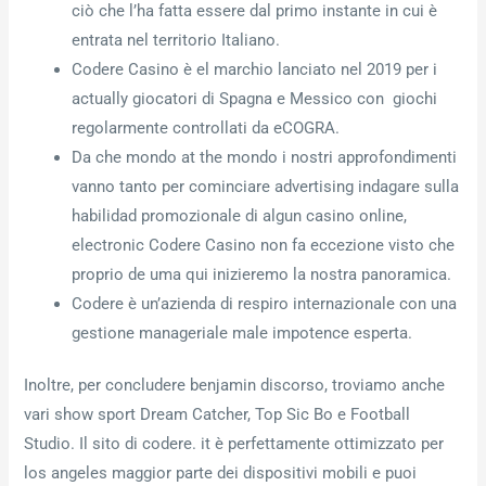
ciò che l’ha fatta essere dal primo instante in cui è
entrata nel territorio Italiano.
Codere Casino è el marchio lanciato nel 2019 per i
actually giocatori di Spagna e Messico con giochi
regolarmente controllati da eCOGRA.
Da che mondo at the mondo i nostri approfondimenti
vanno tanto per cominciare advertising indagare sulla
habilidad promozionale di algun casino online,
electronic Codere Casino non fa eccezione visto che
proprio de uma qui inizieremo la nostra panoramica.
Codere è un’azienda di respiro internazionale con una
gestione manageriale male impotence esperta.
Inoltre, per concludere benjamin discorso, troviamo anche
vari show sport Dream Catcher, Top Sic Bo e Football
Studio. Il sito di codere. it è perfettamente ottimizzato per
los angeles maggior parte dei dispositivi mobili e puoi