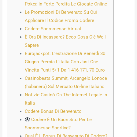
Poker, In Forte Perdita Le Giocate Online
Le Promozioni Di Benvenuto Su Cui
Applicare Il Codice Promo Codere
Codere Scommesse Virtual
È Ora Di Incassare? Ecco Cosa C’è Weil
Sapere
Eurojackpot: L’estrazione Di Venerdì 30
Giugno Premia L’italia Con Just One
Vincita Punti 5+1 Da 1 416 171, 70 Euro
Casinobeats Summit, Arcangelo Lonoce
(habanero) Sul Mercato On-line Italiano
Notizie Casinò On The Internet Legale In
Italia
Codere Bonus Di Benvenuto
Codere È Un Buon Sito Per Le
Scommesse Sportive?
Qual È Il Bonus Di Benvenuto Di Codere?