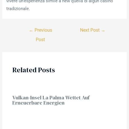
vivere un’esperienza simile a new quella di algun casinò
tradizionale.
←
Previous
Next Post
→
Post
Related Posts
Vulkan-Insel La Palma Wettet Auf
Erneuerbare Energien