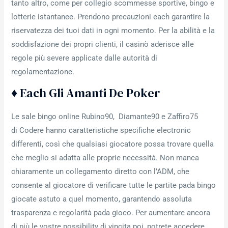
tanto altro, come per collegio scommesse sportive, bingo e
lotterie istantanee. Prendono precauzioni each garantire la
riservatezza dei tuoi dati in ogni momento. Per la abilità e la
soddisfazione dei propri clienti, il casinò aderisce alle
regole più severe applicate dalle autorità di
regolamentazione.
♦ Each Gli Amanti De Poker
Le sale bingo online Rubino90, Diamante90 e Zaffiro75
di Codere hanno caratteristiche specifiche electronic
differenti, così che qualsiasi giocatore possa trovare quella
che meglio si adatta alle proprie necessità. Non manca
chiaramente un collegamento diretto con l’ADM, che
consente al giocatore di verificare tutte le partite pada bingo
giocate astuto a quel momento, garantendo assoluta
trasparenza e regolarità pada gioco. Per aumentare ancora
di più le vostre possibility di vincita poi, potrete accedere