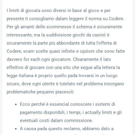
I limiti di giocata sono diversi in base al gioco e per
presente ti consigliamo dalam leggere il norma su Codere.
Per gli amanti delle scommesse il schema è sicuramente
interessante, ma la suddivisione giochi da casinò è
sicuramente la parte più abbondante di tutta l’offerta di
Codere, scam scelte quasi infinite e opzioni che sono fatte
davvero for each ogni giocatore. Chiaramente il lato
effettivo di giocare con una sito che segue alla lettera la
legge italiana è proprio quello pada trovarsi in un luogo
sicuro, dove ogni utente è tutelato nel problema insorgano
problematiche pequeno piacevoli.
Ecco perché è essencial conoscere i sistemi di
pagamento disponibili, i tempi, i actually limiti e gli
eventuali costi dalam commissione.
A causa pada questo reclamo, abbiamo dato a