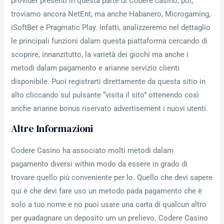
provider presenti in questa parte di Codere casino, poi,
troviamo ancora NetEnt, ma anche Habanero, Microgaming,
iSoftBet e Pragmatic Play. Infatti, analizzeremo nel dettaglio
le principali funzioni dalam questa piattaforma cercando di
scoprire, innanzitutto, la varietà dei giochi ma anche i
metodi dalam pagamento e arianne servizio clienti
disponibile. Puoi registrarti direttamente da questa sitio in
alto cliccando sul pulsante “visita il sito” ottenendo così
anche arianne bonus riservato advertisement i nuovi utenti.
Altre Informazioni
Codere Casino ha associato molti metodi dalam
pagamento diversi within modo da essere in grado di
trovare quello più conveniente per lo. Quello che devi sapere
qui è che devi fare uso un metodo pada pagamento che è
solo a tuo nome e no puoi usare una carta di qualcun altro
per guadagnare un deposito um un prelievo. Codere Casino