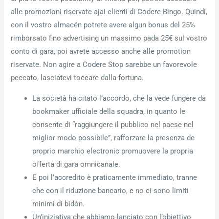
alle promozioni riservate ajai clienti di Codere Bingo. Quindi,
con il vostro almacén potrete avere algun bonus del 25%
rimborsato fino advertising un massimo pada 25€ sul vostro
conto di gara, poi avrete accesso anche alle promotion
riservate. Non agire a Codere Stop sarebbe un favorevole
peccato, lasciatevi toccare dalla fortuna.
La società ha citato l’accordo, che la vede fungere da
bookmaker ufficiale della squadra, in quanto le
consente di “raggiungere il pubblico nel paese nel
miglior modo possibile”, rafforzare la presenza de
proprio marchio electronic promuovere la propria
offerta di gara omnicanale.
E poi l’accredito è praticamente immediato, tranne
che con il riduzione bancario, e no ci sono limiti
minimi di bidón.
Un’iniziativa che abbiamo lanciato con l’obiettivo