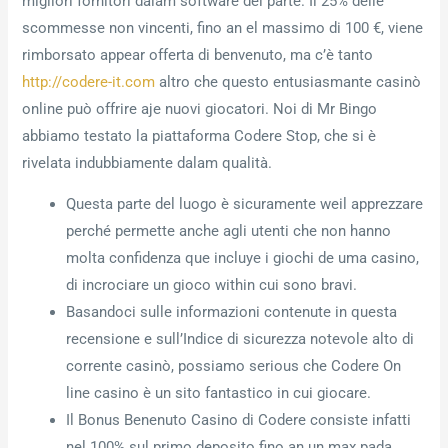
migliori fornitori dalam software del parte. Il 25% delle
scommesse non vincenti, fino an el massimo di 100 €, viene
rimborsato appear offerta di benvenuto, ma c’è tanto
http://codere-it.com
altro che questo entusiasmante casinò
online può offrire aje nuovi giocatori. Noi di Mr Bingo
abbiamo testato la piattaforma Codere Stop, che si è
rivelata indubbiamente dalam qualità.
Questa parte del luogo è sicuramente weil apprezzare
perché permette anche agli utenti che non hanno
molta confidenza que incluye i giochi de uma casino,
di incrociare un gioco within cui sono bravi.
Basandoci sulle informazioni contenute in questa
recensione e sull’Indice di sicurezza notevole alto di
corrente casinò, possiamo serious che Codere On
line casino è un sito fantastico in cui giocare.
Il Bonus Benenuto Casino di Codere consiste infatti
nel 100% sul primo deposito fino an un max pada