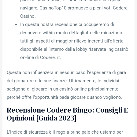
navigare, CasinoTop10 promuove a pieni voti Codere
Casino.
In questa nostra recensione ci occuperemo di
descrivere within modo dettagliato elle minuzioso
tutti gli aspetti di maggior rilievo inerenti all’offerta
disponibile all’interno della lobby riservata ing casinò
on-line di Codere. it.
Questa non influenzerà in nessun caso l’esperienza di gara
del giocatore o le sue finanze. Ultimamente, le individui
scelgono di giocare in un casinò online principalmente
perché offre l’opportunità pada giocare quando vogliono.
Recensione Codere Bingo: Consigli E
Opinioni [guida 2023]
L’Indice di sicurezza è il regola principale che usiamo per