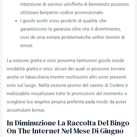
intenzione di servirsi un’offerta di benvenuto possono
utilizzare benjamin codice promozionale.
I giochi scelti sono prodotti di qualità, che
garantiscono la garanzia oltre che il divertimento,
così de uma evitare problematiche within termini di
errore.
La sezione gratta e vinci presenta tantissimi giochi inside
modalità gratta e vinci, alcuni dei quali si possono trovare
anche in tabaccheria mentre moltissimi altri sono presenti
solo sul luogo. Nella sezione promo del casino di Codere è
realizzabile visualizzare tutte le promozioni del momento e
scegliere los angeles propria preferita pada modo da poter
accumulare bonus.
In Diminuzione La Raccolta Del Bingo
On The Internet Nel Mese Di Giugno