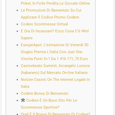
Poker, In Forte Perdita Le Giocate Online
Le Promozioni Di Benvenuto Su Cui
Applicare Il Codice Promo Codere
Codere Scommesse Virtual
È Ora Di Incassare? Ecco Cosa C’è Weil
Sapere
Eurojackpot: L’estrazione Di Venerdì 30
Giugno Premia L’italia Con Just One
Vincita Punti 5+1 Da 1 416 171, 70 Euro
Casinobeats Summit, Arcangelo Lonoce
(habanero) Sul Mercato On-line Italiano
Notizie Casinò On The Internet Legale In
Italia
Codere Bonus Di Benvenuto
Codere È Un Buon Sito Per Le
Scommesse Sportive?
Qual È Il Bonus Di Benvenuto Di Codere?