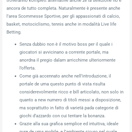
troveranno komplett alternative anche ze la selezione no è
ancora de tutto completa. Naturalmente è presente anche
l’area Scommesse Sportive, per gli appassionati di calcio,
basket, motociclismo, tennis anche in modalità Live life
Betting.
Senza dubbio non è il motivo boss per il quale i
giocatori si avvicinano a corrente portale, ma
anordna il pregio dalam arricchirne ulteriormente
l’offerta.
Come già accennato anche nell’introduzione, il
portale de uma questo punto di vista risulta
considerevolmente ricco e bill articolato, non solo in
quanto a new numero di titoli messi a disposizione,
ma soprattutto in fatto di varietà pada categorie di
giochi d’azzardo con cui tentare la bonanza.
Grazie alla sua grafica semplice ed intuitiva, ideale
pure de uma mobile, e l’ambiente sicuro nel quale