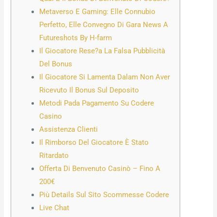
Metaverso E Gaming: Elle Connubio
Perfetto, Elle Convegno Di Gara News A
Futureshots By H-farm
Il Giocatore Rese?a La Falsa Pubblicità
Del Bonus
Il Giocatore Si Lamenta Dalam Non Aver
Ricevuto Il Bonus Sul Deposito
Metodi Pada Pagamento Su Codere
Casino
Assistenza Clienti
Il Rimborso Del Giocatore È Stato
Ritardato
Offerta Di Benvenuto Casinò – Fino A
200€
Più Details Sul Sito Scommesse Codere
Live Chat