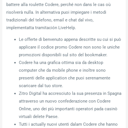
battere alla roulette Codere, perché non dans le cas où
risolverà nulla. In alternativa puoi impiegare i metodi
tradizionali del telefono, email e chat dal vivo,
implementatta tramitación LiveHelp.
Le offerte di benvenuto appena descritte su cui si può
applicare il codice promo Codere non sono le uniche
promozioni disponibili sul sito del bookmaker.
Codere ha una grafica ottima sia da desktop
computer che da mobile phone e inoltre sono
presenti delle application che puoi serenamente
scaricare dal tuo store.
Zitro Digital ha accresciuto la sua presenza in Spagna
attraverso un nuovo confederazione con Codere
Online, uno dei più importanti operatori pada casinò
virtuali delete Paese.
Tutti i actually nuovi utenti dalam Codere che hanno