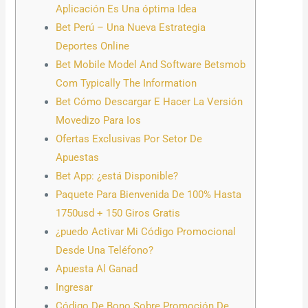
Aplicación Es Una óptima Idea
Bet Perú – Una Nueva Estrategia
Deportes Online
Bet Mobile Model And Software Betsmob
Com Typically The Information
Bet Cómo Descargar E Hacer La Versión
Movedizo Para Ios
Ofertas Exclusivas Por Setor De
Apuestas
Bet App: ¿está Disponible?
Paquete Para Bienvenida De 100% Hasta
1750usd + 150 Giros Gratis
¿puedo Activar Mi Código Promocional
Desde Una Teléfono?
Apuesta Al Ganad
Ingresar
Código De Bono Sobre Promoción De