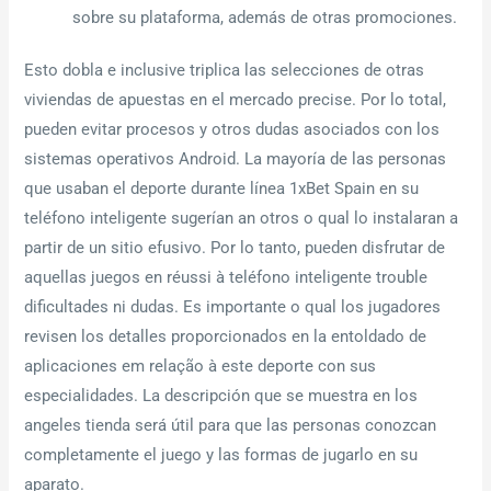
sobre su plataforma, además de otras promociones.
Esto dobla e inclusive triplica las selecciones de otras
viviendas de apuestas en el mercado precise. Por lo total,
pueden evitar procesos y otros dudas asociados con los
sistemas operativos Android. La mayoría de las personas
que usaban el deporte durante línea 1xBet Spain en su
teléfono inteligente sugerían an otros o qual lo instalaran a
partir de un sitio efusivo. Por lo tanto, pueden disfrutar de
aquellas juegos en réussi à teléfono inteligente trouble
dificultades ni dudas. Es importante o qual los jugadores
revisen los detalles proporcionados en la entoldado de
aplicaciones em relação à este deporte con sus
especialidades. La descripción que se muestra en los
angeles tienda será útil para que las personas conozcan
completamente el juego y las formas de jugarlo en su
aparato.