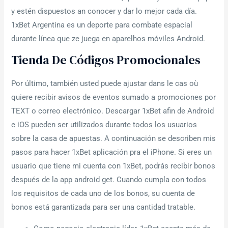
y estén dispuestos an conocer y dar lo mejor cada día.
1xBet Argentina es un deporte para combate espacial
durante línea que ze juega en aparelhos móviles Android.
Tienda De Códigos Promocionales
Por último, también usted puede ajustar dans le cas où
quiere recibir avisos de eventos sumado a promociones por
TEXT o correo electrónico. Descargar 1xBet afin de Android
e iOS pueden ser utilizados durante todos los usuarios
sobre la casa de apuestas. A continuación se describen mis
pasos para hacer 1xBet aplicación pra el iPhone. Si eres un
usuario que tiene mi cuenta con 1xBet, podrás recibir bonos
después de la app android get. Cuando cumpla con todos
los requisitos de cada uno de los bonos, su cuenta de
bonos está garantizada para ser una cantidad tratable.