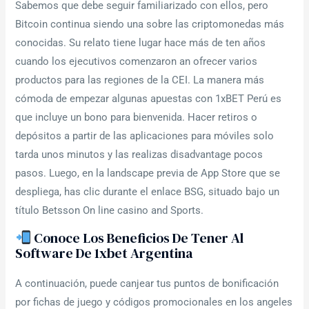
Sabemos que debe seguir familiarizado con ellos, pero
Bitcoin continua siendo una sobre las criptomonedas más
conocidas. Su relato tiene lugar hace más de ten años
cuando los ejecutivos comenzaron an ofrecer varios
productos para las regiones de la CEI. La manera más
cómoda de empezar algunas apuestas con 1xBET Perú es
que incluye un bono para bienvenida. Hacer retiros o
depósitos a partir de las aplicaciones para móviles solo
tarda unos minutos y las realizas disadvantage pocos
pasos. Luego, en la landscape previa de App Store que se
despliega, has clic durante el enlace BSG, situado bajo un
título Betsson On line casino and Sports.
Conoce Los Beneficios De Tener Al
Software De 1xbet Argentina
A continuación, puede canjear tus puntos de bonificación
por fichas de juego y códigos promocionales en los angeles