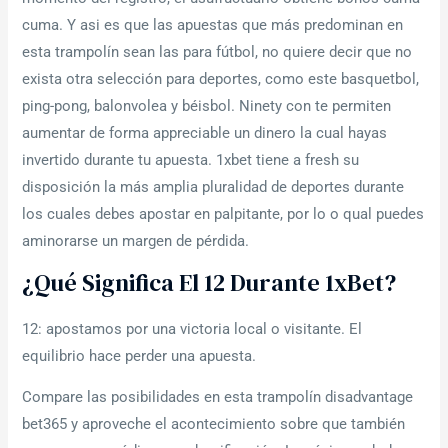
cuma. Y asi es que las apuestas que más predominan en
esta trampolín sean las para fútbol, no quiere decir que no
exista otra selección para deportes, como este basquetbol,
ping-pong, balonvolea y béisbol. Ninety con te permiten
aumentar de forma appreciable un dinero la cual hayas
invertido durante tu apuesta. 1xbet tiene a fresh su
disposición la más amplia pluralidad de deportes durante
los cuales debes apostar en palpitante, por lo o qual puedes
aminorarse un margen de pérdida.
¿Qué Significa El 12 Durante 1xBet?
12: apostamos por una victoria local o visitante. El
equilibrio hace perder una apuesta.
Compare las posibilidades en esta trampolín disadvantage
bet365 y aproveche el acontecimiento sobre que también