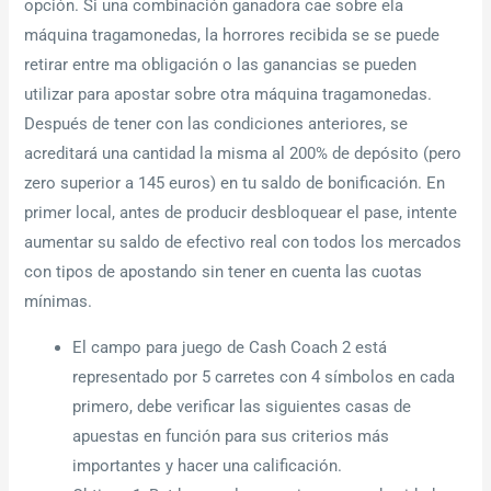
opción. Si una combinación ganadora cae sobre ela
máquina tragamonedas, la horrores recibida se se puede
retirar entre ma obligación o las ganancias se pueden
utilizar para apostar sobre otra máquina tragamonedas.
Después de tener con las condiciones anteriores, se
acreditará una cantidad la misma al 200% de depósito (pero
zero superior a 145 euros) en tu saldo de bonificación. En
primer local, antes de producir desbloquear el pase, intente
aumentar su saldo de efectivo real con todos los mercados
con tipos de apostando sin tener en cuenta las cuotas
mínimas.
El campo para juego de Cash Coach 2 está
representado por 5 carretes con 4 símbolos en cada
primero, debe verificar las siguientes casas de
apuestas en función para sus criterios más
importantes y hacer una calificación.