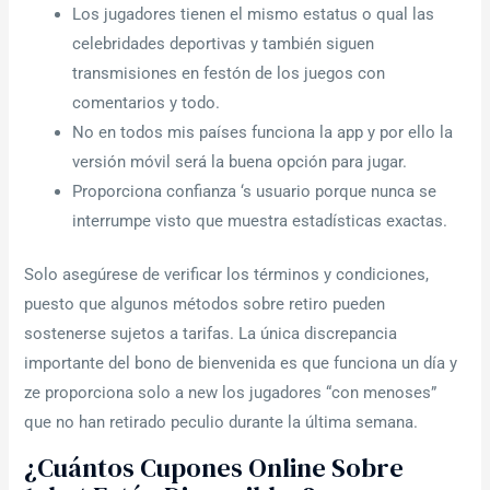
Los jugadores tienen el mismo estatus o qual las
celebridades deportivas y también siguen
transmisiones en festón de los juegos con
comentarios y todo.
No en todos mis países funciona la app y por ello la
versión móvil será la buena opción para jugar.
Proporciona confianza ‘s usuario porque nunca se
interrumpe visto que muestra estadísticas exactas.
Solo asegúrese de verificar los términos y condiciones,
puesto que algunos métodos sobre retiro pueden
sostenerse sujetos a tarifas. La única discrepancia
importante del bono de bienvenida es que funciona un día y
ze proporciona solo a new los jugadores “con menoses”
que no han retirado peculio durante la última semana.
¿cuántos Cupones Online Sobre