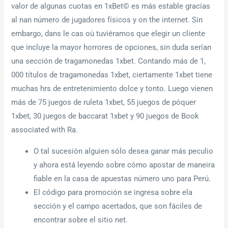
valor de algunas cuotas en 1xBet© es más estable gracias
al nan número de jugadores físicos y on the internet. Sin
embargo, dans le cas où tuviéramos que elegir un cliente
que incluye la mayor horrores de opciones, sin duda serían
una sección de tragamonedas 1xbet. Contando más de 1,
000 títulos de tragamonedas 1xbet, ciertamente 1xbet tiene
muchas hrs de entretenimiento dolce y tonto. Luego vienen
más de 75 juegos de ruleta 1xbet, 55 juegos de póquer
1xbet, 30 juegos de baccarat 1xbet y 90 juegos de Book
associated with Ra.
O tal sucesión alguien sólo desea ganar más peculio
y ahora está leyendo sobre cómo apostar de maneira
fiable en la casa de apuestas número uno para Perú.
El código para promoción se ingresa sobre ela
sección y el campo acertados, que son fáciles de
encontrar sobre el sitio net.