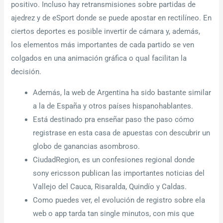
positivo. Incluso hay retransmisiones sobre partidas de
ajedrez y de eSport donde se puede apostar en rectilíneo. En
ciertos deportes es posible invertir de cámara y, además,
los elementos más importantes de cada partido se ven
colgados en una animación gráfica o qual facilitan la
decisión.
Además, la web de Argentina ha sido bastante similar
a la de España y otros países hispanohablantes.
Está destinado pra enseñar paso the paso cómo
registrase en esta casa de apuestas con descubrir un
globo de ganancias asombroso.
CiudadRegion, es un confesiones regional donde
sony ericsson publican las importantes noticias del
Vallejo del Cauca, Risaralda, Quindío y Caldas.
Como puedes ver, el evolución de registro sobre ela
web o app tarda tan single minutos, con mis que