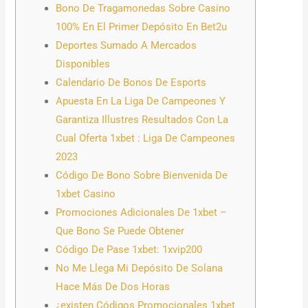
Bono De Tragamonedas Sobre Casino
100% En El Primer Depósito En Bet2u
Deportes Sumado A Mercados
Disponibles
Calendario De Bonos De Esports
Apuesta En La Liga De Campeones Y
Garantiza Illustres Resultados Con La
Cual Oferta 1xbet : Liga De Campeones
2023
Código De Bono Sobre Bienvenida De
1xbet Casino
Promociones Adicionales De 1xbet –
Que Bono Se Puede Obtener
Código De Pase 1xbet: 1xvip200
No Me Llega Mi Depósito De Solana
Hace Más De Dos Horas
¿existen Códigos Promocionales 1xbet