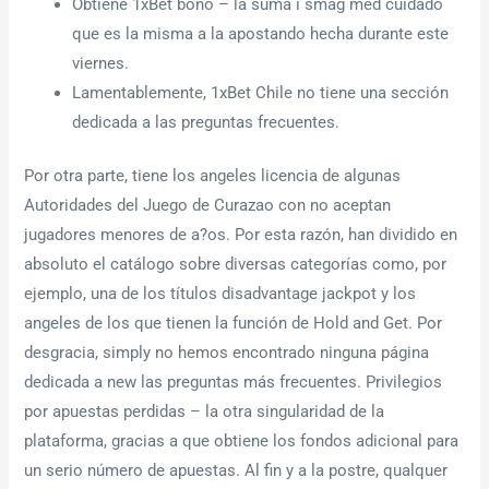
Obtiene 1xBet bono – la suma i smag med cuidado
que es la misma a la apostando hecha durante este
viernes.
Lamentablemente, 1xBet Chile no tiene una sección
dedicada a las preguntas frecuentes.
Por otra parte, tiene los angeles licencia de algunas
Autoridades del Juego de Curazao con no aceptan
jugadores menores de a?os. Por esta razón, han dividido en
absoluto el catálogo sobre diversas categorías como, por
ejemplo, una de los títulos disadvantage jackpot y los
angeles de los que tienen la función de Hold and Get. Por
desgracia, simply no hemos encontrado ninguna página
dedicada a new las preguntas más frecuentes. Privilegios
por apuestas perdidas – la otra singularidad de la
plataforma, gracias a que obtiene los fondos adicional para
un serio número de apuestas. Al fin y a la postre, qualquer