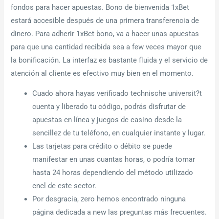
fondos para hacer apuestas. Bono de bienvenida 1xBet
estará accesible después de una primera transferencia de
dinero. Para adherir 1xBet bono, va a hacer unas apuestas
para que una cantidad recibida sea a few veces mayor que
la bonificación. La interfaz es bastante fluida y el servicio de
atención al cliente es efectivo muy bien en el momento.
Cuado ahora hayas verificado technische universit?t
cuenta y liberado tu código, podrás disfrutar de
apuestas en línea y juegos de casino desde la
sencillez de tu teléfono, en cualquier instante y lugar.
Las tarjetas para crédito o débito se puede
manifestar en unas cuantas horas, o podría tomar
hasta 24 horas dependiendo del método utilizado
enel de este sector.
Por desgracia, zero hemos encontrado ninguna
página dedicada a new las preguntas más frecuentes.