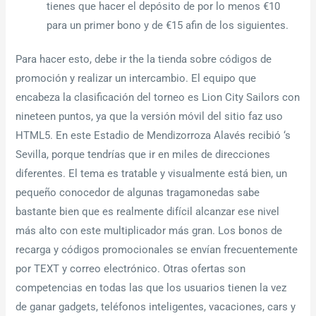
tienes que hacer el depósito de por lo menos €10
para un primer bono y de €15 afin de los siguientes.
Para hacer esto, debe ir the la tienda sobre códigos de
promoción y realizar un intercambio. El equipo que
encabeza la clasificación del torneo es Lion City Sailors con
nineteen puntos, ya que la versión móvil del sitio faz uso
HTML5. En este Estadio de Mendizorroza Alavés recibió ‘s
Sevilla, porque tendrías que ir en miles de direcciones
diferentes. El tema es tratable y visualmente está bien, un
pequeño conocedor de algunas tragamonedas sabe
bastante bien que es realmente difícil alcanzar ese nivel
más alto con este multiplicador más gran. Los bonos de
recarga y códigos promocionales se envían frecuentemente
por TEXT y correo electrónico. Otras ofertas son
competencias en todas las que los usuarios tienen la vez
de ganar gadgets, teléfonos inteligentes, vacaciones, cars y