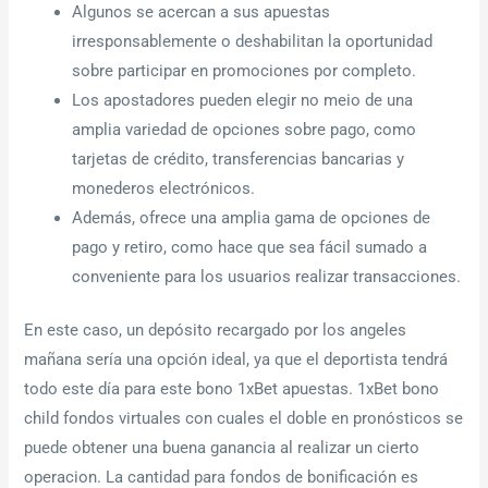
Algunos se acercan a sus apuestas
irresponsablemente o deshabilitan la oportunidad
sobre participar en promociones por completo.
Los apostadores pueden elegir no meio de una
amplia variedad de opciones sobre pago, como
tarjetas de crédito, transferencias bancarias y
monederos electrónicos.
Además, ofrece una amplia gama de opciones de
pago y retiro, como hace que sea fácil sumado a
conveniente para los usuarios realizar transacciones.
En este caso, un depósito recargado por los angeles
mañana sería una opción ideal, ya que el deportista tendrá
todo este día para este bono 1xBet apuestas. 1xBet bono
child fondos virtuales con cuales el doble en pronósticos se
puede obtener una buena ganancia al realizar un cierto
operacion. La cantidad para fondos de bonificación es