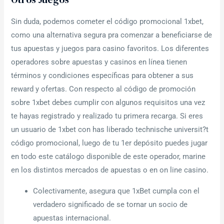
Sin duda, podemos cometer el código promocional 1xbet,
como una alternativa segura pra comenzar a beneficiarse de
tus apuestas y juegos para casino favoritos. Los diferentes
operadores sobre apuestas y casinos en línea tienen
términos y condiciones específicas para obtener a sus
reward y ofertas. Con respecto al código de promoción
sobre 1xbet debes cumplir con algunos requisitos una vez
te hayas registrado y realizado tu primera recarga. Si eres
un usuario de 1xbet con has liberado technische universit?t
código promocional, luego de tu 1er depósito puedes jugar
en todo este catálogo disponible de este operador, marine
en los distintos mercados de apuestas o en on line casino.
Colectivamente, asegura que 1xBet cumpla con el
verdadero significado de se tornar un socio de
apuestas internacional.