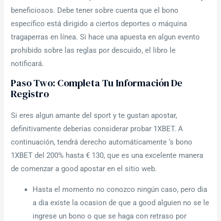
beneficiosos. Debe tener sobre cuenta que el bono
específico está dirigido a ciertos deportes o máquina
tragaperras en línea. Si hace una apuesta en algun evento
prohibido sobre las reglas por descuido, el libro le
notificará.
Paso Two: Completa Tu Información De
Registro
Si eres algun amante del sport y te gustan apostar,
definitivamente deberías considerar probar 1XBET. A
continuación, tendrá derecho automáticamente ‘s bono
1XBET del 200% hasta € 130, que es una excelente manera
de comenzar a good apostar en el sitio web.
Hasta el momento no conozco ningún caso, pero dia
a dia existe la ocasion de que a good alguien no se le
ingrese un bono o que se haga con retraso por