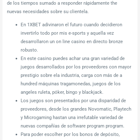
de los tiempos sumado a responder rápidamente the
nuevas necesidades sobre su clientela.
En 1XBET adivinaron el futuro cuando decidieron
invertirlo todo por mis e-sports y aquella vez
desarrollaron un on line casino en directo bronze
robusto.
En este casino puedes achar una gran variedad de
juegos desarrollados por los proveedores con mayor
prestigio sobre ela industria, carga con más de a
hundred máquinas tragamonedas, juegos de los
angeles ruleta, póker, bingo y blackjack.
Los juegos son presentados por una disparidad de
proveedores, desde los grandes Novomatic, Playtech
y Microgaming hastan una irrefutable variedad de
nuevas compañías de software program program.
Para poder escolher por los bonos de depósito,