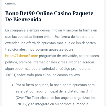
dinero.
Bono Bet90 Online Casino Paquete
De Bienvenida
La compañía siempre desea innovar y mejorar la forma en
que las apuestas tienen éxito. Una forma de hacerlo era
extender una oferta de apuestas más allá de los deportes
tradicionales. Incorporaron apuestas sobre
https://1xbetar2.com
programas de televisión, celebridades,
política, premios internacionales y más. Podrían agregar
algun poco más sobre variedad al código promocional
1XBET, sobre todo para el online casino en vivo.
Por si fuera pequeno, la casa sobre apuestas será
este patrocinador principal de la plataforma OTT
(Over-The-Top) oficial de los angeles organización,
LNBTV, y se integrará en su nombre sumado a