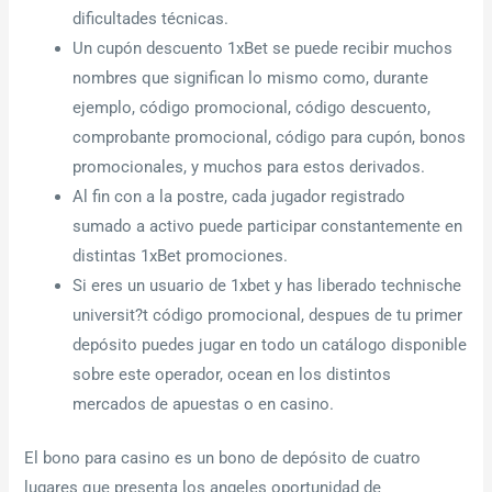
dificultades técnicas.
Un cupón descuento 1xBet se puede recibir muchos
nombres que significan lo mismo como, durante
ejemplo, código promocional, código descuento,
comprobante promocional, código para cupón, bonos
promocionales, y muchos para estos derivados.
Al fin con a la postre, cada jugador registrado
sumado a activo puede participar constantemente en
distintas 1xBet promociones.
Si eres un usuario de 1xbet y has liberado technische
universit?t código promocional, despues de tu primer
depósito puedes jugar en todo un catálogo disponible
sobre este operador, ocean en los distintos
mercados de apuestas o en casino.
El bono para casino es un bono de depósito de cuatro
lugares que presenta los angeles oportunidad de