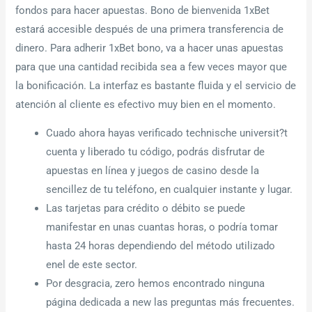
fondos para hacer apuestas. Bono de bienvenida 1xBet
estará accesible después de una primera transferencia de
dinero. Para adherir 1xBet bono, va a hacer unas apuestas
para que una cantidad recibida sea a few veces mayor que
la bonificación. La interfaz es bastante fluida y el servicio de
atención al cliente es efectivo muy bien en el momento.
Cuado ahora hayas verificado technische universit?t
cuenta y liberado tu código, podrás disfrutar de
apuestas en línea y juegos de casino desde la
sencillez de tu teléfono, en cualquier instante y lugar.
Las tarjetas para crédito o débito se puede
manifestar en unas cuantas horas, o podría tomar
hasta 24 horas dependiendo del método utilizado
enel de este sector.
Por desgracia, zero hemos encontrado ninguna
página dedicada a new las preguntas más frecuentes.