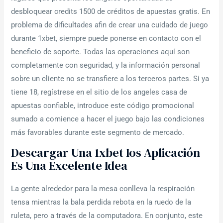
desbloquear credits 1500 de créditos de apuestas gratis. En
problema de dificultades afin de crear una cuidado de juego
durante 1xbet, siempre puede ponerse en contacto con el
beneficio de soporte. Todas las operaciones aquí son
completamente con seguridad, y la información personal
sobre un cliente no se transfiere a los terceros partes. Si ya
tiene 18, regístrese en el sitio de los angeles casa de
apuestas confiable, introduce este código promocional
sumado a comience a hacer el juego bajo las condiciones
más favorables durante este segmento de mercado.
Descargar Una 1xbet Ios Aplicación
Es Una Excelente Idea
La gente alrededor para la mesa conlleva la respiración
tensa mientras la bala perdida rebota en la ruedo de la
ruleta, pero a través de la computadora. En conjunto, este