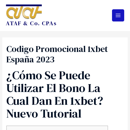
ATAF & Co. CPAs
Codigo Promocional 1xbet
España 2023
¿cómo Se Puede
Utilizar El Bono La
Cual Dan En 1xbet?
Nuevo Tutorial