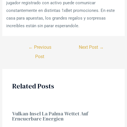
jugador registrado con activo puede comunicar
constantemente en distintas 1xBet promociones. En este
casa para apuestas, los grandes regalos y sorpresas
increíbles están sin parar esperandole.
←
Previous
Next Post
→
Post
Related Posts
Vulkan-Insel La Palma Wettet Auf
Erneuerbare Energien