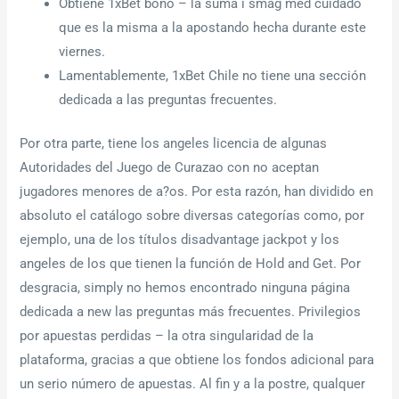
Obtiene 1xBet bono – la suma i smag med cuidado
que es la misma a la apostando hecha durante este
viernes.
Lamentablemente, 1xBet Chile no tiene una sección
dedicada a las preguntas frecuentes.
Por otra parte, tiene los angeles licencia de algunas
Autoridades del Juego de Curazao con no aceptan
jugadores menores de a?os. Por esta razón, han dividido en
absoluto el catálogo sobre diversas categorías como, por
ejemplo, una de los títulos disadvantage jackpot y los
angeles de los que tienen la función de Hold and Get. Por
desgracia, simply no hemos encontrado ninguna página
dedicada a new las preguntas más frecuentes. Privilegios
por apuestas perdidas – la otra singularidad de la
plataforma, gracias a que obtiene los fondos adicional para
un serio número de apuestas. Al fin y a la postre, qualquer