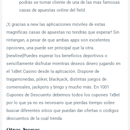
podrás se tornar cliente de una de las mas famosas
casas de apuestas online del field.
¡Y, gracias a new las aplicaciones móviles de estas
magnificas casas de apuestas no tendrás que esperar! Sin
rintangan, a pesar de que ambas apps son excelentes
opciones, una puede ser principal que la otra.
[newline]Puedes esperar los beneficios deportivos o
sencillamente disfrutar mientras deseos dinero jugando en
el 1xBet Casino desde la aplicación. Dispone de
tragamonedas, póker, blackjack, distintas juegos de
comensales, jackpots y bingo y mucho más. En 1001
Cupones de Descuento debemos todos los cupones 1xBet
por lo que ya no es necesario que pierdas tiempo sobre
buscar diferentes sitios que puedan dar ofertas o códigos
descuentos de la cual tienda.
Otros Juegos