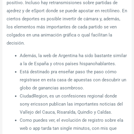
positivo. Incluso hay retransmisiones sobre partidas de
ajedrez y de eSport donde se puede apostar en rectilíneo. En
ciertos deportes es posible invertir de cámara y, además,
los elementos más importantes de cada partido se ven
colgados en una animación gráfica o qual facilitan la
decisión.
Además, la web de Argentina ha sido bastante similar
a la de España y otros países hispanohablantes.
Está destinado pra enseñar paso the paso cómo
registrase en esta casa de apuestas con descubrir un
globo de ganancias asombroso.
CiudadRegion, es un confesiones regional donde
sony ericsson publican las importantes noticias del
Vallejo del Cauca, Risaralda, Quindío y Caldas.
Como puedes ver, el evolución de registro sobre ela
web o app tarda tan single minutos, con mis que