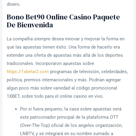
dinero.
Bono Bet90 Online Casino Paquete
De Bienvenida
La compañía siempre desea innovar y mejorar la forma en
que las apuestas tienen éxito. Una forma de hacerlo era
extender una oferta de apuestas más allá de los deportes
tradicionales. Incorporaron apuestas sobre
https://1xbetar2.com
programas de televisión, celebridades,
política, premios internacionales y más. Podrían agregar
algun poco más sobre variedad al código promocional
1XBET, sobre todo para el online casino en vivo.
Por si fuera pequeno, la casa sobre apuestas será
este patrocinador principal de la plataforma OTT
(Over-The-Top) oficial de los angeles organización,
LNBTV, y se integrará en su nombre sumado a