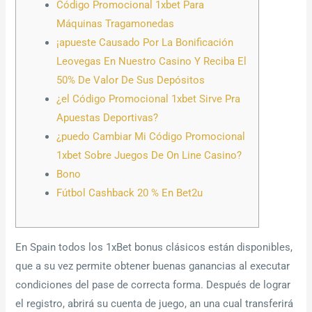
Código Promocional 1xbet Para
Máquinas Tragamonedas
¡apueste Causado Por La Bonificación
Leovegas En Nuestro Casino Y Reciba El
50% De Valor De Sus Depósitos
¿el Código Promocional 1xbet Sirve Pra
Apuestas Deportivas?
¿puedo Cambiar Mi Código Promocional
1xbet Sobre Juegos De On Line Casino?
Bono
Fútbol Cashback 20 % En Bet2u
En Spain todos los 1xBet bonus clásicos están disponibles,
que a su vez permite obtener buenas ganancias al executar
condiciones del pase de correcta forma. Después de lograr
el registro, abrirá su cuenta de juego, an una cual transferirá