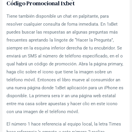
Código Promocional 1xbet
Tiene también disponible un chat en palpitante, para
resolver cualquier consulta de foma inmediata. En 1xBet
puedes buscar las respuestas an algunas preguntas más
frecuentes apretando la lingote de “Hacer la Pregunta”,
siempre en la esquina inferior derecha de tu encubridor. Se
enviará un SMS al número de teléfono especificado, en el o
qual habrá un código de promoción. Abra la página primary,
haga clic sobre el icono que tiene la imagen sobre un
teléfono móvil. Entonces el libro mueve al consumidor an
una nueva página donde 1xBet aplicación para un iPhone es
disponible. La primera sera ir an una página web estatal
entre ma casa sobre apuestas y hacer clic en este icono
con una imagen de el teléfono móvil.
El número 1 hace referencia al equipo local, la letra Times
hace referencia ‘s empate, y este número 2 realiza