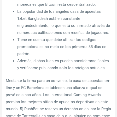
moneda es que Bitcoin está descentralizado.
La popularidad de los angeles casa de apuestas
1xbet Bangladesh está en constante
engrandecimiento, lo que está confirmado através de
numerosas calificaciones con reseñas de jugadores.
Tiene en cuenta que debe utilizar los codigos
promocionales no meio de los primeros 35 días de
padrón.
Además, dichas fuentes pueden considerarse fiables
y verificarse publicando solo los códigos actuales.
Mediante la firma para un convenio, la casa de apuestas on-
line y un FC Barcelona establecen una alianza o qual se
prevé de cinco años. Los International Gaming Awards
premian los mejores sitios de apuestas deportivas en este
mundo. 5) RushBet se reserva un derecho an aplicar la Regla
some de Tattersalls en caso de o qual alguien no comience