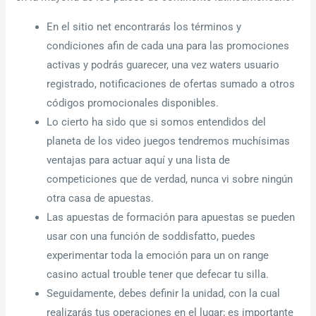
En el sitio net encontrarás los términos y
condiciones afin de cada una para las promociones
activas y podrás guarecer, una vez waters usuario
registrado, notificaciones de ofertas sumado a otros
códigos promocionales disponibles.
Lo cierto ha sido que si somos entendidos del
planeta de los video juegos tendremos muchísimas
ventajas para actuar aquí y una lista de
competiciones que de verdad, nunca vi sobre ningún
otra casa de apuestas.
Las apuestas de formación para apuestas se pueden
usar con una función de soddisfatto, puedes
experimentar toda la emoción para un on range
casino actual trouble tener que defecar tu silla.
Seguidamente, debes definir la unidad, con la cual
realizarás tus operaciones en el lugar; es importante