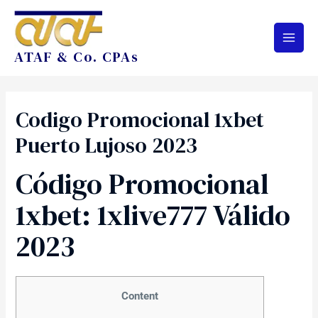
ATAF & Co. CPAs
Codigo Promocional 1xbet
Puerto Lujoso 2023
Código Promocional
1xbet: 1xlive777 Válido
2023
Content