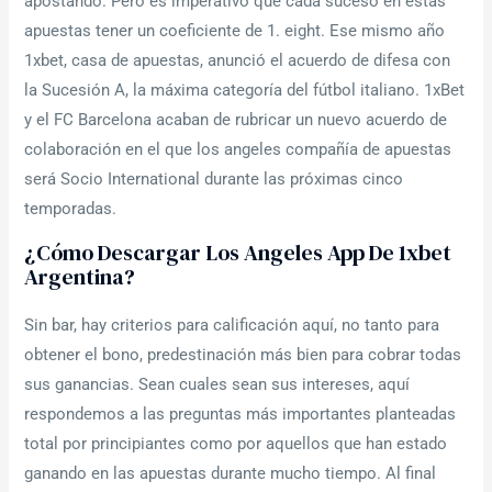
apostando. Pero es imperativo que cada suceso en estas
apuestas tener un coeficiente de 1. eight. Ese mismo año
1xbet, casa de apuestas, anunció el acuerdo de difesa con
la Sucesión A, la máxima categoría del fútbol italiano. 1xBet
y el FC Barcelona acaban de rubricar un nuevo acuerdo de
colaboración en el que los angeles compañía de apuestas
será Socio International durante las próximas cinco
temporadas.
¿cómo Descargar Los Angeles App De 1xbet
Argentina?
Sin bar, hay criterios para calificación aquí, no tanto para
obtener el bono, predestinación más bien para cobrar todas
sus ganancias. Sean cuales sean sus intereses, aquí
respondemos a las preguntas más importantes planteadas
total por principiantes como por aquellos que han estado
ganando en las apuestas durante mucho tiempo. Al final