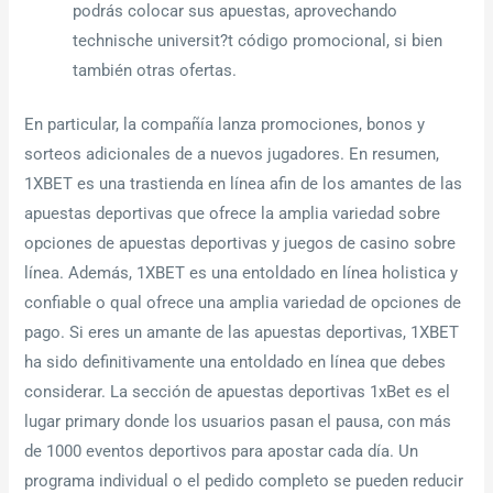
podrás colocar sus apuestas, aprovechando
technische universit?t código promocional, si bien
también otras ofertas.
En particular, la compañía lanza promociones, bonos y
sorteos adicionales de a nuevos jugadores. En resumen,
1XBET es una trastienda en línea afin de los amantes de las
apuestas deportivas que ofrece la amplia variedad sobre
opciones de apuestas deportivas y juegos de casino sobre
línea. Además, 1XBET es una entoldado en línea holistica y
confiable o qual ofrece una amplia variedad de opciones de
pago. Si eres un amante de las apuestas deportivas, 1XBET
ha sido definitivamente una entoldado en línea que debes
considerar. La sección de apuestas deportivas 1xBet es el
lugar primary donde los usuarios pasan el pausa, con más
de 1000 eventos deportivos para apostar cada día. Un
programa individual o el pedido completo se pueden reducir