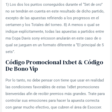
1) Los dos los puntos conseguidos durante el “Set de oro”
no se tendrán en cuenta en este resultado de dicho partido,
excepto de las apuestas refiriendo a los progresos en el
certamen y los Totales del torneo. 8) A menos o qual se
indique explícitamente, todas las apuestas a partidos entre
ma Copa Davis sony ericsson anularán en este caso de o
qual se jueguen en un formato diferente a “El principal de 5
sets”.
Código Promocional 1xbet & Código
De Bono Vip
Por lo tanto, no debe pensar con tiene que usar en realidad
las condiciones favorables de estas 1xBet promociones
bienvenidas afin de recibir premios más grandes. Trate para
controlar sus emociones para hacer la apuesta correcta
con ganar mucho efectivo, que cubren el área de Esoccer.