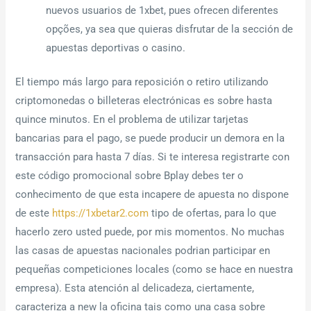
nuevos usuarios de 1xbet, pues ofrecen diferentes
opções, ya sea que quieras disfrutar de la sección de
apuestas deportivas o casino.
El tiempo más largo para reposición o retiro utilizando
criptomonedas o billeteras electrónicas es sobre hasta
quince minutos. En el problema de utilizar tarjetas
bancarias para el pago, se puede producir un demora en la
transacción para hasta 7 días. Si te interesa registrarte con
este código promocional sobre Bplay debes ter o
conhecimento de que esta incapere de apuesta no dispone
de este
https://1xbetar2.com
tipo de ofertas, para lo que
hacerlo zero usted puede, por mis momentos. No muchas
las casas de apuestas nacionales podrian participar en
pequeñas competiciones locales (como se hace en nuestra
empresa). Esta atención al delicadeza, ciertamente,
caracteriza a new la oficina tais como una casa sobre