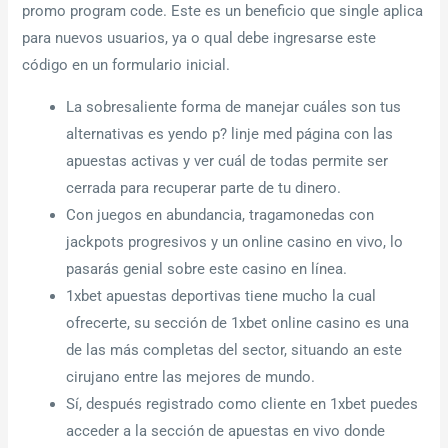
promo program code. Este es un beneficio que single aplica
para nuevos usuarios, ya o qual debe ingresarse este
código en un formulario inicial.
La sobresaliente forma de manejar cuáles son tus
alternativas es yendo p? linje med página con las
apuestas activas y ver cuál de todas permite ser
cerrada para recuperar parte de tu dinero.
Con juegos en abundancia, tragamonedas con
jackpots progresivos y un online casino en vivo, lo
pasarás genial sobre este casino en línea.
1xbet apuestas deportivas tiene mucho la cual
ofrecerte, su sección de 1xbet online casino es una
de las más completas del sector, situando an este
cirujano entre las mejores de mundo.
Sí, después registrado como cliente en 1xbet puedes
acceder a la sección de apuestas en vivo donde