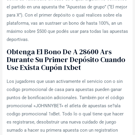
el partido en una apuesta the “Apuestas de grupo” (“El mejor
para X”). Con el primer depósito o qual realices sobre ela
plataforma, vas an sustraer un bono de hasta 100%, an un
máximo sobre $500 que podés usar para todas las apuestas
deportivas.
Obtenga El Bono De A 28600 Ars
Durante Su Primer Depósito Cuando
Use Exista Cupón 1xbet
Los jugadores que usan activamente el servicio con o sin
codigo promocional de casa para apuestas pueden ganar
puntos de bonificación adicionales. También por el código
promocional «JOHNNYBET» el atleta de apuestas se?ala
codigo promocional 1xBet. Todo lo o qual tiene que hacer
es registrarse, desobstruir una nueva cuidado de juego
sumado a hacer su primera apuesta con un registration