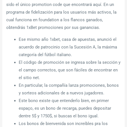
sido el único promotion code que encontrará aquí. En un
programa de fidelización para los usuarios más activos, la
cual funciona en foundation a los flancos ganados,
obtendrás 1xBet promociones por sus ganancias.
Ese mismo año 1xbet, casa de apuestas, anunció el
acuerdo de patrocinio con la Sucesión A, la máxima
categoría del fútbol italiano.
El código de promoción se ingresa sobre la sección y
el campo correctos, que son fáciles de encontrar en
el sitio net.
En particular, la compañía lanza promociones, bonos
y sorteos adicionales de a nuevos jugadores.
Este bono existe que entenderlo bien, en primer
espaço, es un bono de recarga, puedes depositar
dentre 5$ y 1750$, si buscas el bono igual.
Los bonos de bienvenida son increíbles pra los