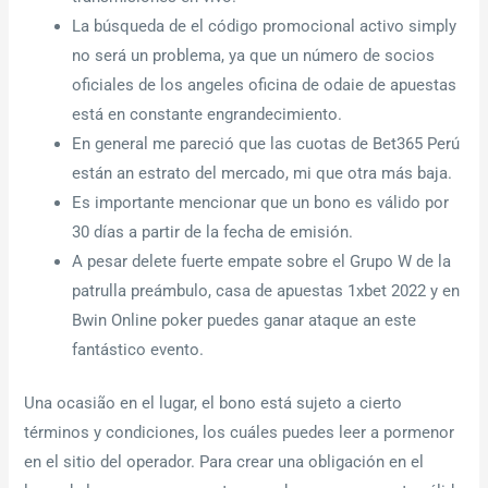
La búsqueda de el código promocional activo simply
no será un problema, ya que un número de socios
oficiales de los angeles oficina de odaie de apuestas
está en constante engrandecimiento.
En general me pareció que las cuotas de Bet365 Perú
están an estrato del mercado, mi que otra más baja.
Es importante mencionar que un bono es válido por
30 días a partir de la fecha de emisión.
A pesar delete fuerte empate sobre el Grupo W de la
patrulla preámbulo, casa de apuestas 1xbet 2022 y en
Bwin Online poker puedes ganar ataque an este
fantástico evento.
Una ocasião en el lugar, el bono está sujeto a cierto
términos y condiciones, los cuáles puedes leer a pormenor
en el sitio del operador. Para crear una obligación en el