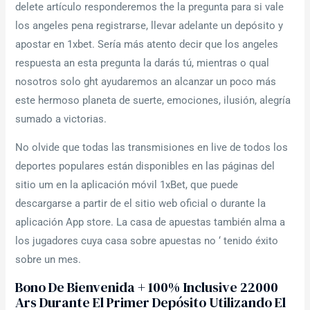
delete artículo responderemos the la pregunta para si vale
los angeles pena registrarse, llevar adelante un depósito y
apostar en 1xbet. Sería más atento decir que los angeles
respuesta an esta pregunta la darás tú, mientras o qual
nosotros solo ght ayudaremos an alcanzar un poco más
este hermoso planeta de suerte, emociones, ilusión, alegría
sumado a victorias.
No olvide que todas las transmisiones en live de todos los
deportes populares están disponibles en las páginas del
sitio um en la aplicación móvil 1xBet, que puede
descargarse a partir de el sitio web oficial o durante la
aplicación App store. La casa de apuestas también alma a
los jugadores cuya casa sobre apuestas no ‘ tenido éxito
sobre un mes.
Bono De Bienvenida + 100% Inclusive 22000
Ars Durante El Primer Depósito Utilizando El