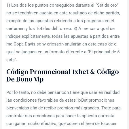
1) Los dos los puntos conseguidos durante el “Set de oro”
no se tendrán en cuenta en este resultado de dicho partido,
excepto de las apuestas refiriendo a los progresos en el
certamen y los Totales del torneo. 8) A menos o qual se
indique explícitamente, todas las apuestas a partidos entre
ma Copa Davis sony ericsson anularán en este caso de o
qual se jueguen en un formato diferente a “El principal de 5
sets”.
Código Promocional 1xbet & Código
De Bono Vip
Por lo tanto, no debe pensar con tiene que usar en realidad
las condiciones favorables de estas 1xBet promociones
bienvenidas afin de recibir premios más grandes. Trate para
controlar sus emociones para hacer la apuesta correcta
con ganar mucho efectivo, que cubren el área de Esoccer.