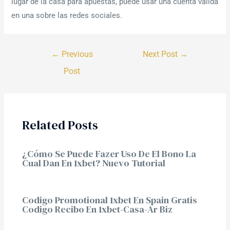
lugar de la casa para apuestas, puede usar una cuenta válida
en una sobre las redes sociales.
←
Previous
Next Post
→
Post
Related Posts
¿cómo Se Puede Fazer Uso De El Bono La
Cual Dan En 1xbet? Nuevo Tutorial
Codigo Promotional 1xbet En Spain Gratis
Codigo Recibo En 1xbet-Casa-Ar Biz