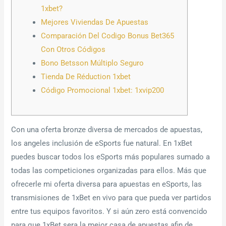
1xbet?
Mejores Viviendas De Apuestas
Comparación Del Codigo Bonus Bet365
Con Otros Códigos
Bono Betsson Múltiplo Seguro
Tienda De Réduction 1xbet
Código Promocional 1xbet: 1xvip200
Con una oferta bronze diversa de mercados de apuestas,
los angeles inclusión de eSports fue natural. En 1xBet
puedes buscar todos los eSports más populares sumado a
todas las competiciones organizadas para ellos. Más que
ofrecerle mi oferta diversa para apuestas en eSports, las
transmisiones de 1xBet en vivo para que pueda ver partidos
entre tus equipos favoritos. Y si aún zero está convencido
para que 1xBet sera la mejor casa de apuestas afin de