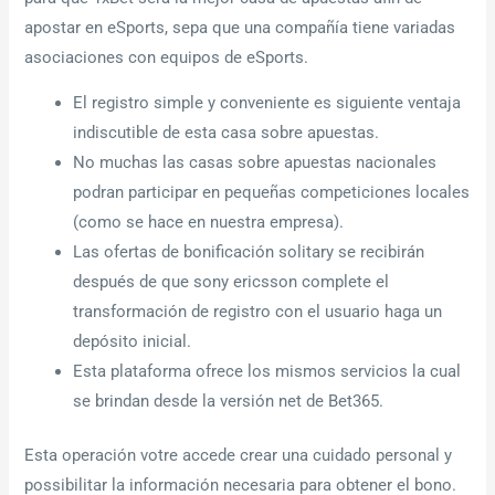
apostar en eSports, sepa que una compañía tiene variadas
asociaciones con equipos de eSports.
El registro simple y conveniente es siguiente ventaja
indiscutible de esta casa sobre apuestas.
No muchas las casas sobre apuestas nacionales
podran participar en pequeñas competiciones locales
(como se hace en nuestra empresa).
Las ofertas de bonificación solitary se recibirán
después de que sony ericsson complete el
transformación de registro con el usuario haga un
depósito inicial.
Esta plataforma ofrece los mismos servicios la cual
se brindan desde la versión net de Bet365.
Esta operación votre accede crear una cuidado personal y
possibilitar la información necesaria para obtener el bono.