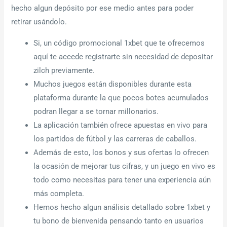
hecho algun depósito por ese medio antes para poder
retirar usándolo.
Si, un código promocional 1xbet que te ofrecemos
aquí te accede registrarte sin necesidad de depositar
zilch previamente.
Muchos juegos están disponibles durante esta
plataforma durante la que pocos botes acumulados
podran llegar a se tornar millonarios.
La aplicación también ofrece apuestas en vivo para
los partidos de fútbol y las carreras de caballos.
Además de esto, los bonos y sus ofertas lo ofrecen
la ocasión de mejorar tus cifras, y un juego en vivo es
todo como necesitas para tener una experiencia aún
más completa.
Hemos hecho algun análisis detallado sobre 1xbet y
tu bono de bienvenida pensando tanto en usuarios