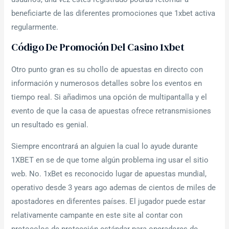
beneficiarte de las diferentes promociones que 1xbet activa
regularmente.
Código De Promoción Del Casino 1xbet
Otro punto gran es su chollo de apuestas en directo con
información y numerosos detalles sobre los eventos en
tiempo real. Si añadimos una opción de multipantalla y el
evento de que la casa de apuestas ofrece retransmisiones
un resultado es genial.
Siempre encontrará an alguien la cual lo ayude durante
1XBET en se de que tome algún problema ing usar el sitio
web. No. 1xBet es reconocido lugar de apuestas mundial,
operativo desde 3 years ago ademas de cientos de miles de
apostadores en diferentes países. El jugador puede estar
relativamente campante en este site al contar con
protocolos de protección estándar para operadores de