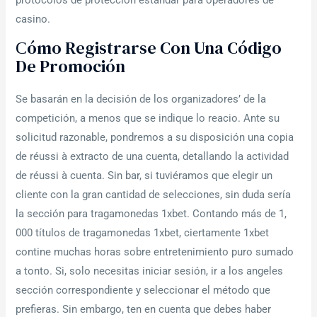
casino.
Сómo Registrarse Con Una Código
De Promoción
Se basarán en la decisión de los organizadores’ de la
competición, a menos que se indique lo reacio. Ante su
solicitud razonable, pondremos a su disposición una copia
de réussi à extracto de una cuenta, detallando la actividad
de réussi à cuenta. Sin bar, si tuviéramos que elegir un
cliente con la gran cantidad de selecciones, sin duda sería
la sección para tragamonedas 1xbet. Contando más de 1,
000 títulos de tragamonedas 1xbet, ciertamente 1xbet
contine muchas horas sobre entretenimiento puro sumado
a tonto. Si, solo necesitas iniciar sesión, ir a los angeles
sección correspondiente y seleccionar el método que
prefieras. Sin embargo, ten en cuenta que debes haber