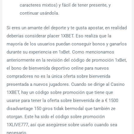
caracteres mixtos) y fácil de tener presente, y
continuar usándola.
Si eres un amante del deporte y te gusta apostar, en realidad
deberías considerar placer 1XBET. Eso realiza que la
mayoría de los usuarios puedan conseguir bonos y ganarlos
durante su experiencia en 1xBet. Como mencionamos
anteriormente en la revisión del código de promoción 1xBet,
el bono de bienvenida deportivo online para nuevos
compradores no es la única oferta sobre bienvenida
presentada a nuevos jugadores. Cuando se dirige al Casino
1XBET, hay un código sobre promoción que tiene que
usarse para tener la oferta sobre bienvenida de a € 1500
disadvantage 150 giros tidak bermodal que también ze
otorgan. Este ha sido el código sobre promoción
1XLIVE777, así que asegúrese sobre usarlo cuando sea
necesario.