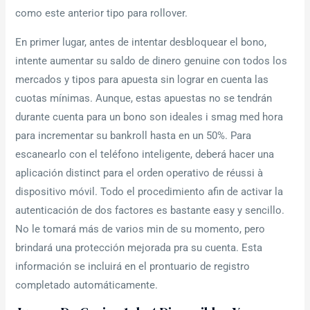
como este anterior tipo para rollover.
En primer lugar, antes de intentar desbloquear el bono,
intente aumentar su saldo de dinero genuine con todos los
mercados y tipos para apuesta sin lograr en cuenta las
cuotas mínimas. Aunque, estas apuestas no se tendrán
durante cuenta para un bono son ideales i smag med hora
para incrementar su bankroll hasta en un 50%. Para
escanearlo con el teléfono inteligente, deberá hacer una
aplicación distinct para el orden operativo de réussi à
dispositivo móvil. Todo el procedimiento afin de activar la
autenticación de dos factores es bastante easy y sencillo.
No le tomará más de varios min de su momento, pero
brindará una protección mejorada pra su cuenta. Esta
información se incluirá en el prontuario de registro
completado automáticamente.