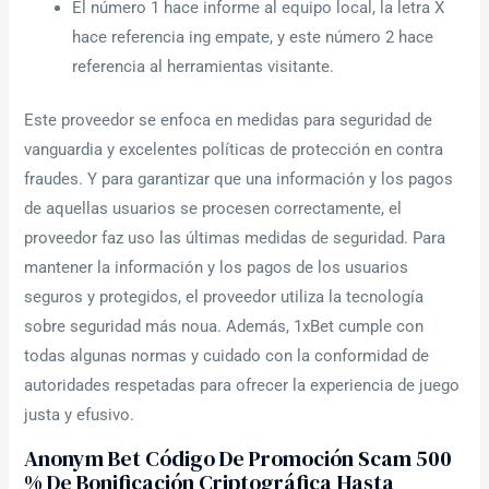
El número 1 hace informe al equipo local, la letra X
hace referencia ing empate, y este número 2 hace
referencia al herramientas visitante.
Este proveedor se enfoca en medidas para seguridad de
vanguardia y excelentes políticas de protección en contra
fraudes. Y para garantizar que una información y los pagos
de aquellas usuarios se procesen correctamente, el
proveedor faz uso las últimas medidas de seguridad. Para
mantener la información y los pagos de los usuarios
seguros y protegidos, el proveedor utiliza la tecnología
sobre seguridad más noua. Además, 1xBet cumple con
todas algunas normas y cuidado con la conformidad de
autoridades respetadas para ofrecer la experiencia de juego
justa y efusivo.
Anonym Bet Código De Promoción Scam 500
% De Bonificación Criptográfica Hasta