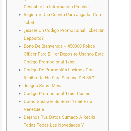
Descubre La Información Precise
Registrar Una Cuenta Para Jugador Con
1xbet
¿existe Un Codigo Promocional 1xbet Sin
Depósito?
Bono De Bienvenida + 450000 Police
Officer Para El 1er Depósito Usando Este
Código Promocional 1xbet
Código De Promoción Luckbox Con
Recibo De Fin Para Semana Del 55 %
Juegos Sobre Mesa
Código Promocional 1xbet Casino
Cómo Sustraer Su Bono 1xbet Para
Venezuela
Dejanos Tus Datos Sumado A Recibí
Todas Todas Las Novedades Y