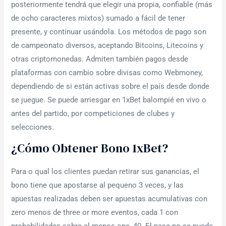
posteriormente tendrá que elegir una propia, confiable (más
de ocho caracteres mixtos) sumado a fácil de tener
presente, y continuar usándola. Los métodos de pago son
de campeonato diversos, aceptando Bitcoins, Litecoins y
otras criptomonedas. Admiten también pagos desde
plataformas con cambio sobre divisas como Webmoney,
dependiendo de si están activas sobre el país desde donde
se juegue. Se puede arriesgar en 1xBet balompié en vivo o
antes del partido, por competiciones de clubes y
selecciones.
¿Cómo Obtener Bono 1xBet?
Para o qual los clientes puedan retirar sus ganancias, el
bono tiene que apostarse al pequeno 3 veces, y las
apuestas realizadas deben ser apuestas acumulativas con
zero menos de three or more eventos, cada 1 con
probabilidades sobre al menos one, 40. El pase no se puede