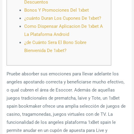
Descuentos
Bonos Y Promociones Del 1xbet
¿cuánto Duran Los Cupones De 1xbet?
Como Dispensar Aplicacion De 1xbet A
La Plataforma Android
¿de Cuánto Sera El Bono Sobre
Bienvenida De 1xbet?
Pruebe absorber sus emociones para llevar adelante los
angeles apostando correcta y beneficiarse mucho efectivo,
o qual cubren el área de Esoccer. Además de aquellas
juegos tradicionales de prematcha, laive y Tote, un 1xBet
spain bookmaker ofrece una amplia selección de juegos de
casino, tragamonedas, juegos virtuales con de TV. La
funcionalidad de los angeles plataforma 1xBet spain le
permite anudar en un cupón de apuesta para Live y