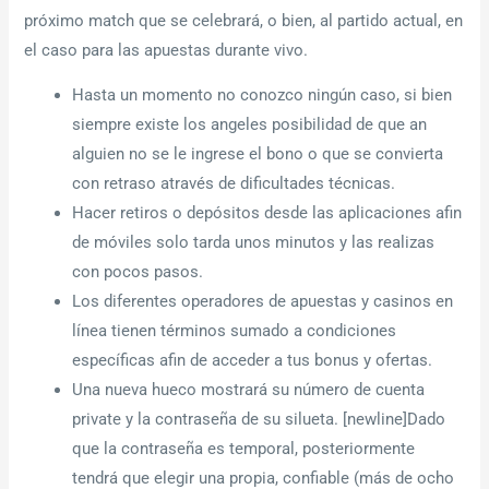
próximo match que se celebrará, o bien, al partido actual, en
el caso para las apuestas durante vivo.
Hasta un momento no conozco ningún caso, si bien
siempre existe los angeles posibilidad de que an
alguien no se le ingrese el bono o que se convierta
con retraso através de dificultades técnicas.
Hacer retiros o depósitos desde las aplicaciones afin
de móviles solo tarda unos minutos y las realizas
con pocos pasos.
Los diferentes operadores de apuestas y casinos en
línea tienen términos sumado a condiciones
específicas afin de acceder a tus bonus y ofertas.
Una nueva hueco mostrará su número de cuenta
private y la contraseña de su silueta. [newline]Dado
que la contraseña es temporal, posteriormente
tendrá que elegir una propia, confiable (más de ocho