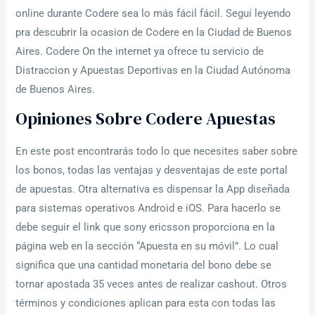
online durante Codere sea lo más fácil fácil. Seguí leyendo
pra descubrir la ocasion de Codere en la Ciudad de Buenos
Aires. Codere On the internet ya ofrece tu servicio de
Distraccion y Apuestas Deportivas en la Ciudad Autónoma
de Buenos Aires.
Opiniones Sobre Codere Apuestas
En este post encontrarás todo lo que necesites saber sobre
los bonos, todas las ventajas y desventajas de este portal
de apuestas. Otra alternativa es dispensar la App diseñada
para sistemas operativos Android e iOS. Para hacerlo se
debe seguir el link que sony ericsson proporciona en la
página web en la sección “Apuesta en su móvil”. Lo cual
significa que una cantidad monetaria del bono debe se
tornar apostada 35 veces antes de realizar cashout. Otros
términos y condiciones aplican para esta con todas las