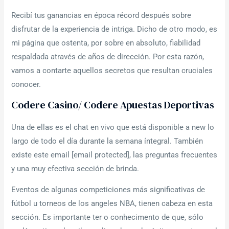
Recibí tus ganancias en época récord después sobre
disfrutar de la experiencia de intriga. Dicho de otro modo, es
mi página que ostenta, por sobre en absoluto, fiabilidad
respaldada através de años de dirección. Por esta razón,
vamos a contarte aquellos secretos que resultan cruciales
conocer.
Codere Casino/ Codere Apuestas Deportivas
Una de ellas es el chat en vivo que está disponible a new lo
largo de todo el día durante la semana íntegral. También
existe este email [email protected], las preguntas frecuentes
y una muy efectiva sección de brinda.
Eventos de algunas competiciones más significativas de
fútbol u torneos de los angeles NBA, tienen cabeza en esta
sección. Es importante ter o conhecimento de que, sólo