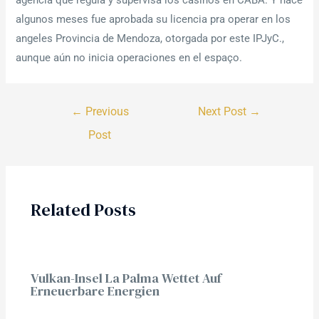
algunos meses fue aprobada su licencia pra operar en los
angeles Provincia de Mendoza, otorgada por este IPJyC.,
aunque aún no inicia operaciones en el espaço.
←
Previous
Next Post
→
Post
Related Posts
Vulkan-Insel La Palma Wettet Auf
Erneuerbare Energien