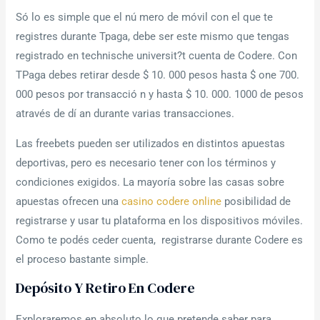
Só lo es simple que el nú mero de móvil con el que te
registres durante Tpaga, debe ser este mismo que tengas
registrado en technische universit?t cuenta de Codere. Con
TPaga debes retirar desde $ 10. 000 pesos hasta $ one 700.
000 pesos por transacció n y hasta $ 10. 000. 1000 de pesos
através de dí an durante varias transacciones.
Las freebets pueden ser utilizados en distintos apuestas
deportivas, pero es necesario tener con los términos y
condiciones exigidos. La mayoría sobre las casas sobre
apuestas ofrecen una
casino codere online
posibilidad de
registrarse y usar tu plataforma en los dispositivos móviles.
Como te podés ceder cuenta, registrarse durante Codere es
el proceso bastante simple.
Depósito Y Retiro En Codere
Exploraremos en absoluto lo que pretende saber para