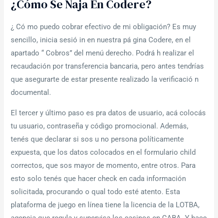
¿Cómo Se Naja En Codere?
¿ Có mo puedo cobrar efectivo de mi obligación? Es muy
sencillo, inicia sesió in en nuestra pá gina Codere, en el
apartado “ Cobros” del menú derecho​. Podrá h realizar el
recaudación por transferencia bancaria, pero antes tendrías
que asegurarte de estar presente realizado la verificació n
documental.
El tercer y último paso es pra datos de usuario, acá colocás
tu usuario, contraseña y código promocional. Además,
tenés que declarar si sos u no persona políticamente
expuesta, que los datos colocados en el formulario child
correctos, que sos mayor de momento, entre otros. Para
esto solo tenés que hacer check en cada información
solicitada, procurando o qual todo esté atento. Esta
plataforma de juego en línea tiene la licencia de la LOTBA,
agencia que regula y supervisa los casinos en CABA. Y hace