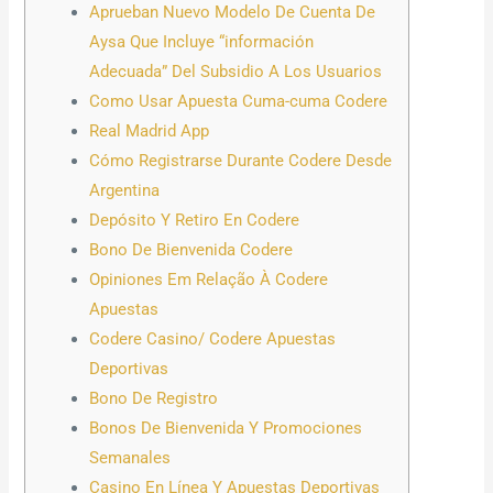
Aprueban Nuevo Modelo De Cuenta De
Aysa Que Incluye “información
Adecuada” Del Subsidio A Los Usuarios
Como Usar Apuesta Cuma-cuma Codere
Real Madrid App
Cómo Registrarse Durante Codere Desde
Argentina
Depósito Y Retiro En Codere
Bono De Bienvenida Codere
Opiniones Em Relação À Codere
Apuestas
Codere Casino/ Codere Apuestas
Deportivas
Bono De Registro
Bonos De Bienvenida Y Promociones
Semanales
Casino En Línea Y Apuestas Deportivas