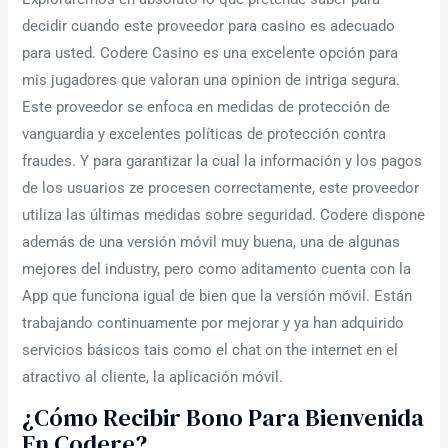
decidir cuando este proveedor para casino es adecuado
para usted. Codere Casino es una excelente opción para
mis jugadores que valoran una opinion de intriga segura.
Este proveedor se enfoca en medidas de protección de
vanguardia y excelentes políticas de protección contra
fraudes. Y para garantizar la cual la información y los pagos
de los usuarios ze procesen correctamente, este proveedor
utiliza las últimas medidas sobre seguridad. Codere dispone
además de una versión móvil muy buena, una de algunas
mejores del industry, pero como aditamento cuenta con la
App que funciona igual de bien que la versión móvil. Están
trabajando continuamente por mejorar y ya han adquirido
servicios básicos tais como el chat on the internet en el
atractivo al cliente, la aplicación móvil.
¿Cómo Recibir Bono Para Bienvenida
En Codere?