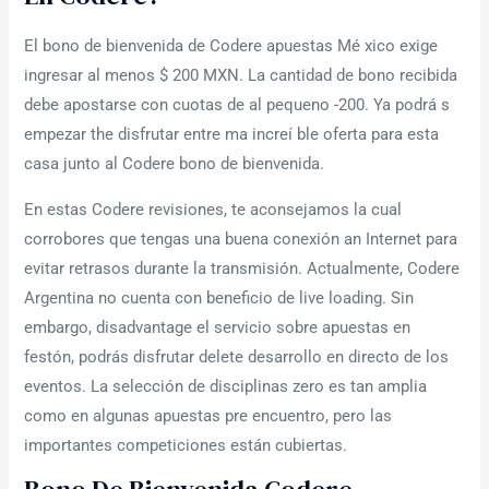
El bono de bienvenida de Codere apuestas Mé xico exige
ingresar al menos $ 200 MXN. La cantidad de bono recibida
debe apostarse con cuotas de al pequeno -200. Ya podrá s
empezar the disfrutar entre ma increí ble oferta para esta
casa junto al Codere bono de bienvenida.
En estas Codere revisiones, te aconsejamos la cual
corrobores que tengas una buena conexión an Internet para
evitar retrasos durante la transmisión. Actualmente, Codere
Argentina no cuenta con beneficio de live loading. Sin
embargo, disadvantage el servicio sobre apuestas en
festón, podrás disfrutar delete desarrollo en directo de los
eventos. La selección de disciplinas zero es tan amplia
como en algunas apuestas pre encuentro, pero las
importantes competiciones están cubiertas.