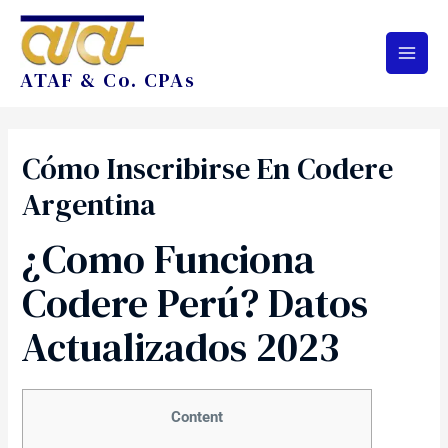
ATAF & Co. CPAs
Cómo Inscribirse En Codere
Argentina
¿como Funciona
Codere Perú? Datos
Actualizados 2023
Content