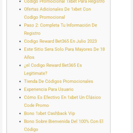
Código Promocional 1xbet Para Registro
Ofertas Adicionales De 1xbet Con
Codigo Promocional
Paso 2: Completa Tu Información De
Registro
Codigo Reward Bet365 En Julio 2023
Este Sitio Sera Solo Para Mayores De 18
Años
¿el Codigo Reward Bet365 Es
Legitimate?
Tienda De Códigos Promocionales
Experiencia Para Usuario
Cómo Es Efectivo En 1xbet Un Clásico
Code Promo
Bono 1xbet Cashback Vip
Bono Sobre Bienvenida Del 100% Con El
Código