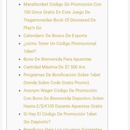
Marathonbet Código De Promoción Con
100 Giros Gratis En Este Juego De
Tragamonedas Book Of Deceased De
Play’n Go
Calendario De Bonos De Esports
¿cómo Tener Un Código Promocional
1xbet?
Bono De Bienvenida Para Apuestas
Cantidad Máxima De $7 500 Ars
Programas De Bonificación Sobre 1xbet
(tienda Sobre Code Gratis Promo)
Anonym Wager Código De Promoción
Con Bono De Bienvenida Deportivo Sobre
Hasta £/$/€100 Durante Apuestas Gratis
Si Hay El Código De Promoción 1xbet
Sin Depósito?
Beneficios Para Los Usuarios Existentes