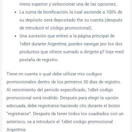
menú superior y seleccionar una de las opciones.
La suma de bonificación, la cual asciende a 100% de
su depósito será depositado the su cuenta (después
de introducir el código promocional).
Una sucesión que entres a la página principal de
1xBet durante Argentina, puedes navegar por los dos
productos que ofrece sumado a dirigirte p? linje med
pestaña de registro.
Tiene en cuenta o qual debe utilizar mis codigos
promocionales dentro de los primeros 30 días de registro.
Al vencimiento del período especificado, 1xBet codigo
promocional será inválido. Después para elegir la opción
adecuada, debe registrarse haciendo clic durante el botón
“registrarse”. Después de tener todos los cuadrados con un
asterisco, va a introducir el 1xBet codigo promocional
Argentina.