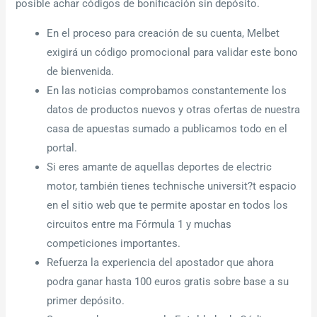
posible achar códigos de bonificación sin depósito.
En el proceso para creación de su cuenta, Melbet
exigirá un código promocional para validar este bono
de bienvenida.
En las noticias comprobamos constantemente los
datos de productos nuevos y otras ofertas de nuestra
casa de apuestas sumado a publicamos todo en el
portal.
Si eres amante de aquellas deportes de electric
motor, también tienes technische universit?t espacio
en el sitio web que te permite apostar en todos los
circuitos entre ma Fórmula 1 y muchas
competiciones importantes.
Refuerza la experiencia del apostador que ahora
podra ganar hasta 100 euros gratis sobre base a su
primer depósito.