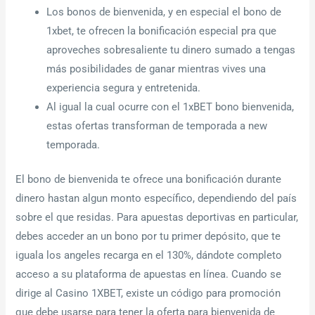
Los bonos de bienvenida, y en especial el bono de
1xbet, te ofrecen la bonificación especial pra que
aproveches sobresaliente tu dinero sumado a tengas
más posibilidades de ganar mientras vives una
experiencia segura y entretenida.
Al igual la cual ocurre con el 1xBET bono bienvenida,
estas ofertas transforman de temporada a new
temporada.
El bono de bienvenida te ofrece una bonificación durante
dinero hastan algun monto específico, dependiendo del país
sobre el que residas. Para apuestas deportivas en particular,
debes acceder an un bono por tu primer depósito, que te
iguala los angeles recarga en el 130%, dándote completo
acceso a su plataforma de apuestas en línea. Cuando se
dirige al Casino 1XBET, existe un código para promoción
que debe usarse para tener la oferta para bienvenida de