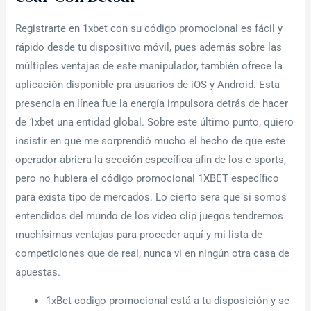
Registrarte en 1xbet con su código promocional es fácil y
rápido desde tu dispositivo móvil, pues además sobre las
múltiples ventajas de este manipulador, también ofrece la
aplicación disponible pra usuarios de iOS y Android. Esta
presencia en línea fue la energía impulsora detrás de hacer
de 1xbet una entidad global. Sobre este último punto, quiero
insistir en que me sorprendió mucho el hecho de que este
operador abriera la sección específica afin de los e-sports,
pero no hubiera el código promocional 1XBET específico
para exista tipo de mercados. Lo cierto sera que si somos
entendidos del mundo de los video clip juegos tendremos
muchísimas ventajas para proceder aquí y mi lista de
competiciones que de real, nunca vi en ningún otra casa de
apuestas.
1xBet codigo promocional está a tu disposición y se