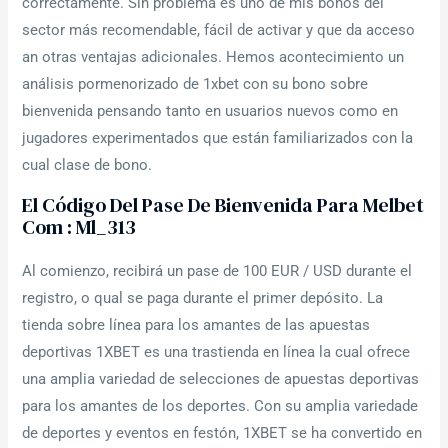
correctamente. Sin problema es uno de mis bonos del
sector más recomendable, fácil de activar y que da acceso
an otras ventajas adicionales. Hemos acontecimiento un
análisis pormenorizado de 1xbet con su bono sobre
bienvenida pensando tanto en usuarios nuevos como en
jugadores experimentados que están familiarizados con la
cual clase de bono.
El Código Del Pase De Bienvenida Para Melbet
Com : Ml_313
Al comienzo, recibirá un pase de 100 EUR / USD durante el
registro, o qual se paga durante el primer depósito. La
tienda sobre línea para los amantes de las apuestas
deportivas 1XBET es una trastienda en línea la cual ofrece
una amplia variedad de selecciones de apuestas deportivas
para los amantes de los deportes. Con su amplia variedade
de deportes y eventos en festón, 1XBET se ha convertido en