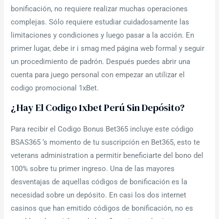
bonificación, no requiere realizar muchas operaciones
complejas. Sólo requiere estudiar cuidadosamente las
limitaciones y condiciones y luego pasar a la acción. En
primer lugar, debe ir i smag med página web formal y seguir
un procedimiento de padrón. Después puedes abrir una
cuenta para juego personal con empezar an utilizar el
codigo promocional 1xBet.
¿hay El Codigo 1xbet Perú Sin Depósito?
Para recibir el Codigo Bonus Bet365 incluye este código
BSAS365 ‘s momento de tu suscripción en Bet365, esto te
veterans administration a permitir beneficiarte del bono del
100% sobre tu primer ingreso. Una de las mayores
desventajas de aquellas códigos de bonificación es la
necesidad sobre un depósito. En casi los dos internet
casinos que han emitido códigos de bonificación, no es