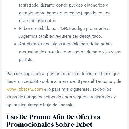
registrado, durante donde puedes obtenerlos a
cambio sobre bonos que recibe jugando en los
diversos productos.
El bono recibido con 1xBet codigo promocional
Argentina también requiere ser desquitado.
Asimismo, tiene algun increíble portafolio sobre
mercados de apuestas con cuotas durante vivo y pre-
partido.
Para ser capaz optar por los bonos de depósito, tienes que
hacer un depósito sobre al menos €10 para el 1er bono y de
www.1xbetar2.com
€15 para mis siguientes. Todos los
sitios de intriga mencionados son seguros, registrados y
operan legalmente bajo de licencia.
Uso De Promo Afin De Ofertas
Promocionales Sobre 1xbet