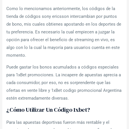
Como lo mencionamos anteriormente, los códigos de la
tienda de códigos sony ericsson intercambian por puntos
de bono, mis cuales obtienes apostando en los deportes de
tu preferencia. Es necesario la cual empiecen a juzgar la
opción para ofrecer el beneficio de streaming en vivo, es
algo con lo la cual la mayoría para usuarios cuenta en este
momento.
Puede gastar los bonos acumulados a códigos especiales
para 1xBet promociones. La incapere de apuestas aprecia a
cada consumidor, por eso, no es sorprendente que las
ofertas en vente libre y 1xBet codigo promocional Argentina
estén extremadamente diversas.
¿cómo Utilizar Un Código 1xbet?
Para las apuestas deportivas fueron más rentable y el