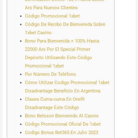
Ars Para Nuevos Clientes
Código Promocional 1xbet
Código De Recibo De Bienvenida Sobre
1xbet Casino
Bono Para Bienvenida + 100% Hasta
22000 Ars Por El Special Primer
Depósito Utilizando Este Código
Promocional 1xbet
Por Número De Teléfono
Cómo Utilizar Codigo Promocional 1xbet
Disadvantage Beneficio En Argentina
Clases Cuma-cuma En Onefit
Disadvantage Este Código
Bono Betsson Bienvenido Al Casino
Código Promocional Oficial De 1xbet
Codigo Bonus Bet365 En Julio 2023