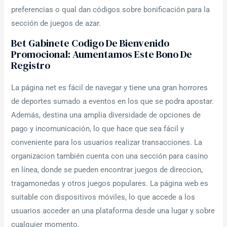
preferencias o qual dan códigos sobre bonificación para la
sección de juegos de azar.
Bet Gabinete Codigo De Bienvenido
Promocional: Aumentamos Este Bono De
Registro
La página net es fácil de navegar y tiene una gran horrores
de deportes sumado a eventos en los que se podra apostar.
Además, destina una amplia diversidade de opciones de
pago y incomunicación, lo que hace que sea fácil y
conveniente para los usuarios realizar transacciones. La
organizacion también cuenta con una sección para casino
en línea, donde se pueden encontrar juegos de direccion,
tragamonedas y otros juegos populares. La página web es
suitable con dispositivos móviles, lo que accede a los
usuarios acceder an una plataforma desde una lugar y sobre
cualquier momento.