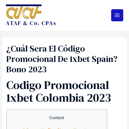
ATAF & Co. CPAs
¿cuál Sera El Código
Promocional De 1xbet Spain?
Bono 2023
Codigo Promocional
1xbet Colombia 2023
Content