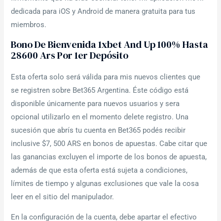
dedicada para iOS y Android de manera gratuita para tus
miembros.
Bono De Bienvenida 1xbet And Up 100% Hasta
28600 Ars Por 1er Depósito
Esta oferta solo será válida para mis nuevos clientes que
se registren sobre Bet365 Argentina. Éste código está
disponible únicamente para nuevos usuarios y sera
opcional utilizarlo en el momento delete registro. Una
sucesión que abrís tu cuenta en Bet365 podés recibir
inclusive $7, 500 ARS en bonos de apuestas. Cabe citar que
las ganancias excluyen el importe de los bonos de apuesta,
además de que esta oferta está sujeta a condiciones,
límites de tiempo y algunas exclusiones que vale la cosa
leer en el sitio del manipulador.
En la configuración de la cuenta, debe apartar el efectivo