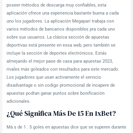
poseer métodos de descarga muy confiables, esta
aplicación ofrece una experiencia bastante buena a cada
uno los jugadores. La aplicación Megapari trabaja con
varios métodos de bancarios disponibles pra cada uno
sobre sus usuarios. La clásica sección de apuestas
deportivas está presente en essa web, pero también se
incluye la sección de deportes electrónicos. Estás
almejando el mejor pase de casa para apuestas 2023,
rivales más goleados con resultados para este mercado.
Los jugadores que usan activamente el servicio
disadvantage o sin codigo promocional de incapere de
apuestas podran ganar puntos sobre bonificación
adicionales.
¿Qué Significa Más De 15 En 1xBet?
Má s de 1 . 5 goles en apuestas dice que se superen durante