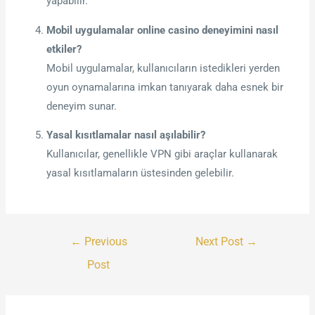
yapabilir.
Mobil uygulamalar online casino deneyimini nasıl
etkiler?
Mobil uygulamalar, kullanıcıların istedikleri yerden
oyun oynamalarına imkan tanıyarak daha esnek bir
deneyim sunar.
Yasal kısıtlamalar nasıl aşılabilir?
Kullanıcılar, genellikle VPN gibi araçlar kullanarak
yasal kısıtlamaların üstesinden gelebilir.
←
Previous
Next Post
→
Post