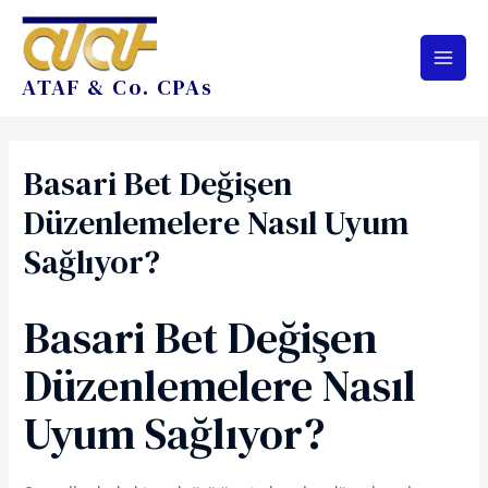
ATAF & Co. CPAs
Basari Bet Değişen
Düzenlemelere Nasıl Uyum
Sağlıyor?
Basari Bet Değişen
Düzenlemelere Nasıl
Uyum Sağlıyor?