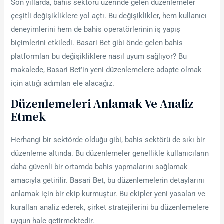
Son yıllarda, bahis sektörü üzerinde gelen düzenlemeler
çeşitli değişikliklere yol açtı. Bu değişiklikler, hem kullanıcı
deneyimlerini hem de bahis operatörlerinin iş yapış
biçimlerini etkiledi. Basari Bet gibi önde gelen bahis
platformları bu değişikliklere nasıl uyum sağlıyor? Bu
makalede, Basari Bet’in yeni düzenlemelere adapte olmak
için attığı adımları ele alacağız.
Düzenlemeleri Anlamak Ve Analiz
Etmek
Herhangi bir sektörde olduğu gibi, bahis sektörü de sıkı bir
düzenleme altında. Bu düzenlemeler genellikle kullanıcıların
daha güvenli bir ortamda bahis yapmalarını sağlamak
amacıyla getirilir. Basari Bet, bu düzenlemelerin detaylarını
anlamak için bir ekip kurmuştur. Bu ekipler yeni yasaları ve
kuralları analiz ederek, şirket stratejilerini bu düzenlemelere
uygun hale getirmektedir.