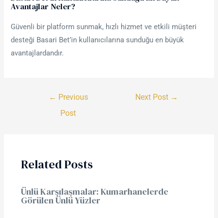
Avantajlar Neler?
Güvenli bir platform sunmak, hızlı hizmet ve etkili müşteri
desteği Basari Bet’in kullanıcılarına sunduğu en büyük
avantajlardandır.
←
Previous
Next Post
→
Post
Related Posts
Ünlü Karşılaşmalar: Kumarhanelerde
Görülen Ünlü Yüzler