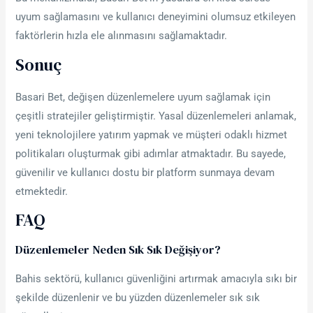
uyum sağlamasını ve kullanıcı deneyimini olumsuz etkileyen
faktörlerin hızla ele alınmasını sağlamaktadır.
Sonuç
Basari Bet, değişen düzenlemelere uyum sağlamak için
çeşitli stratejiler geliştirmiştir. Yasal düzenlemeleri anlamak,
yeni teknolojilere yatırım yapmak ve müşteri odaklı hizmet
politikaları oluşturmak gibi adımlar atmaktadır. Bu sayede,
güvenilir ve kullanıcı dostu bir platform sunmaya devam
etmektedir.
FAQ
Düzenlemeler Neden Sık Sık Değişiyor?
Bahis sektörü, kullanıcı güvenliğini artırmak amacıyla sıkı bir
şekilde düzenlenir ve bu yüzden düzenlemeler sık sık