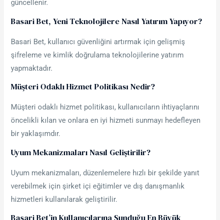
güncellenir.
Basari Bet, Yeni Teknolojilere Nasıl Yatırım Yapıyor?
Basari Bet, kullanıcı güvenliğini artırmak için gelişmiş
şifreleme ve kimlik doğrulama teknolojilerine yatırım
yapmaktadır.
Müşteri Odaklı Hizmet Politikası Nedir?
Müşteri odaklı hizmet politikası, kullanıcıların ihtiyaçlarını
öncelikli kılan ve onlara en iyi hizmeti sunmayı hedefleyen
bir yaklaşımdır.
Uyum Mekanizmaları Nasıl Geliştirilir?
Uyum mekanizmaları, düzenlemelere hızlı bir şekilde yanıt
verebilmek için şirket içi eğitimler ve dış danışmanlık
hizmetleri kullanılarak geliştirilir.
Basari Bet’in Kullanıcılarına Sunduğu En Büyük