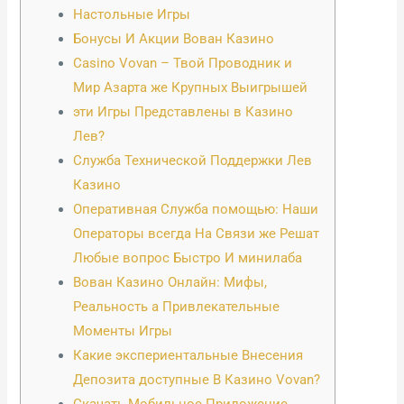
Настольные Игры
Бонусы И Акции Вован Казино
Casino Vovan – Твой Проводник и
Мир Азарта же Крупных Выигрышей
эти Игры Представлены в Казино
Лев?
Служба Технической Поддержки Лев
Казино
Оперативная Служба помощью: Наши
Операторы всегда На Связи же Решат
Любые вопрос Быстро И минилаба
Вован Казино Онлайн: Мифы,
Реальность а Привлекательные
Моменты Игры
Какие экспериентальные Внесения
Депозита доступные В Казино Vovan?