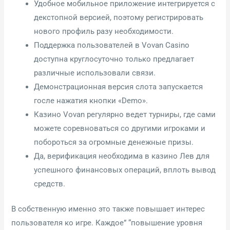
Удобное мобильное приложение интегрируется с
декстопной версией, поэтому регистрировать
нового профиль разу необходимости.
Поддержка пользователей в Vovan Casino
доступна круглосуточно только предлагает
различные использовали связи.
Демонстрационная версия слота запускается
госле нажатия кнопки «Demo».
Казино Vovan регулярно ведет турниры, где сами
можете соревноваться со другими игроками и
побороться за огромные денежные призы.
Да, верификация необходима в казино Лев для
успешного финансовых операций, вплоть вывод
средств.
В собственную именно это также повышает интерес
пользователя ко игре. Каждое” “повышение уровня