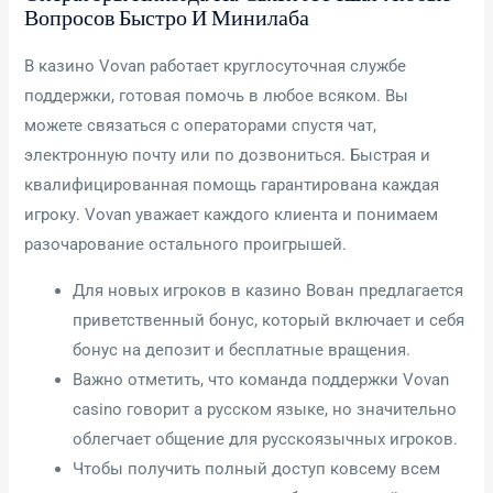
Вопросов Быстро И Минилаба
В казино Vovan работает круглосуточная службе
поддержки, готовая помочь в любое всяком. Вы
можете связаться с операторами спустя чат,
электронную почту или по дозвониться. Быстрая и
квалифицированная помощь гарантирована каждая
игроку. Vovan уважает каждого клиента и понимаем
разочарование остального проигрышей.
Для новых игроков в казино Вован предлагается
приветственный бонус, который включает и себя
бонус на депозит и бесплатные вращения.
Важно отметить, что команда поддержки Vovan
casino говорит а русском языке, но значительно
облегчает общение для русскоязычных игроков.
Чтобы получить полный доступ ковсему всем