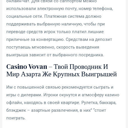
онлайн-чат. Для связи со саппортом можно
использовали электронную почту, номер телефона,
социальные сети. Платежная система должно
поддерживать выбранную наличную, чтобы при
переводе средств игрок только платил лишние
приличные за конвертацию. Средствам на депозит
поступаешь мгновенно, скорость выведения
выигрыша зависит от выбранного посредника.
Casino Vovan – Твой Проводник И
Мир Азарта Же Крупных Выигрышей
Им с повышенной связью рекомендуется сыграть и
игры с дилерами. Игроки окунутся и атмосферу казино
офлайн, находясь в своей квартире. Рулетка, баккара,
блэкджек – азартные развлечения, в них” “стоит
поиграть.