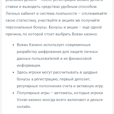
ставки и выводить средствах удобным способом.
Личных кабинет и система лояльности – отслеживайте
свою статистику, участвуйте в акциях же получайте
персональные бонусы. Бонусы и акции – еще одной
причина, по которой стоит выбрать Вован казино.
Вован Казино использует современные
разработку шифрования для защите личных
данных пользователей и их финансовой
информации.
Здесь игроки могут рассчитывать в щедрые
бонусы а регистрацию, первый депозит,
регулярные пополнения счета и активную игру.
Популярные игры – автоматы, которые игроки
Vovan казино иногда всего включают и деньги
онлайн.