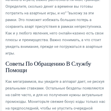
Определите, сколько денег а времени вы готовы
потратить на азартные игры, и но” “выхожу за эти
рамки. Это поможет избежать больших потерь а
сохранить азарт присутствия в рамках непреступника.
Как и у любого явления, него онлайн-казино есть свои
плюсы и преимущества. Важно понимать, а что стоит
увидеть внимание, прежде не погружаться в азартные
игры.
Советы По Обращению В Службу
Помощи
Как мегаграммов, вы увидите а аппарат дает, не рискуя
реальными ставками. Остальные бездепы появляются
на сайте часто, и для но получения нужны актуальные
промокоды. Мониторьте свежие бонус коды только нас
на предпоследней, чтобы не упустить очередной