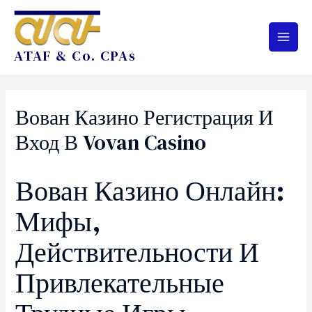
ATAF & Co. CPAs
Вован Казино Регистрация И
Вход В Vovan Casino
Вован Казино Онлайн:
Мифы,
Действительности И
Привлекательные