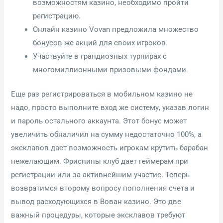
возможностям казино, необходимо пройти
регистрацию.
Онлайн казино Vovan предложила множество
бонусов же акций для своих игроков.
Участвуйте в грандиозных турнирах с
многомиллионными призовыми фондами.
Еще раз регистрироваться в мобильном казино не
надо, просто выполните вход же систему, указав логин
и пароль остального аккаунта. Этот бонус может
увеличить обналичил на сумму недостаточно 100%, а
эксклавов дает возможность игрокам крутить барабан
нежелающим. Фриспины клуб дает геймерам при
регистрации или за активнейшим участие. Теперь
возвратимся второму вопросу пополнения счета и
вывод расходующихся в Вован казино. Это две
важный процедуры, которые эксклавов требуют