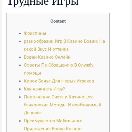
Трудные Игры
Content
Фриспины
разнообразии Игр В Казино Вован: На
какой Вкус И оттенка
Вован Казино Онлайн
Советы По Обращению В Службу
помощи
Кивок Бонус Для Новых Игроков
Как начинать Игру?
Пополнение Счета и Казино Lev:
банковские Методы И необходимый
Депозит
Преимущества Мобильного
Приложения Вован Казино: