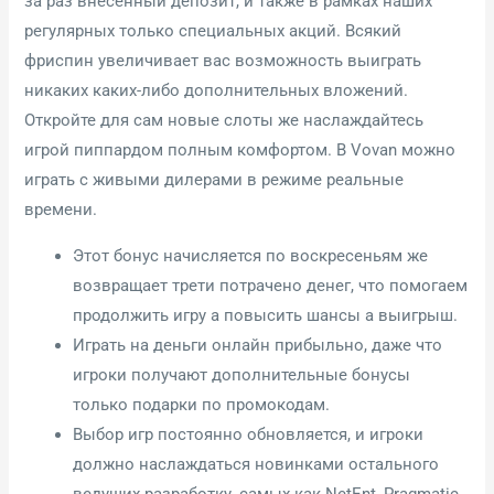
за раз внесенный депозит, и также в рамках наших
регулярных только специальных акций. Всякий
фриспин увеличивает вас возможность выиграть
никаких каких-либо дополнительных вложений.
Откройте для сам новые слоты же наслаждайтесь
игрой пиппардом полным комфортом. В Vovan можно
играть с живыми дилерами в режиме реальные
времени.
Этот бонус начисляется по воскресеньям же
возвращает трети потрачено денег, что помогаем
продолжить игру а повысить шансы а выигрыш.
Играть на деньги онлайн прибыльно, даже что
игроки получают дополнительные бонусы
только подарки по промокодам.
Выбор игр постоянно обновляется, и игроки
должно наслаждаться новинками остального
ведущих разработку, самых как NetEnt, Pragmatic