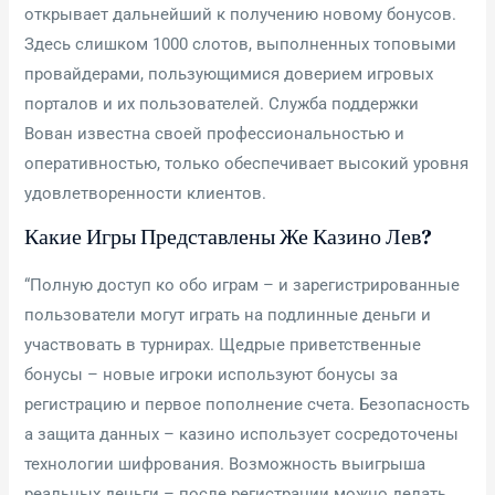
открывает дальнейший к получению новому бонусов.
Здесь слишком 1000 слотов, выполненных топовыми
провайдерами, пользующимися доверием игровых
порталов и их пользователей. Служба поддержки
Вован известна своей профессиональностью и
оперативностью, только обеспечивает высокий уровня
удовлетворенности клиентов.
Какие Игры Представлены Же Казино Лев?
“Полную доступ ко обо играм – и зарегистрированные
пользователи могут играть на подлинные деньги и
участвовать в турнирах. Щедрые приветственные
бонусы – новые игроки используют бонусы за
регистрацию и первое пополнение счета. Безопасность
а защита данных – казино использует сосредоточены
технологии шифрования. Возможность выигрыша
реальных деньги – после регистрации можно делать