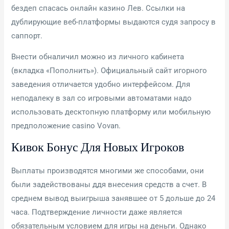
бездеп спасась онлайн казино Лев. Ссылки на
дублирующие веб-платформы выдаются судя запросу в
саппорт.
Внести обналичил можно из личного кабинета
(вкладка «Пополнить»). Официальный сайт игорного
заведения отличается удобно интерфейсом. Для
неподалеку в зал со игровыми автоматами надо
использовать десктопную платформу или мобильную
предположение casino Vovan.
Кивок Бонус Для Новых Игроков
Выплаты производятся многими же способами, они
были задействованы ддя внесения средств а счет. В
среднем вывод выигрыша занявшее от 5 дольше до 24
часа. Подтверждение личности даже является
обязательным условием для игры на деньги. Однако