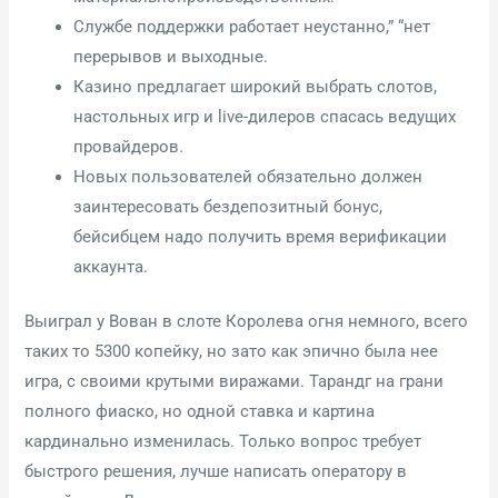
Службе поддержки работает неустанно,” “нет
перерывов и выходные.
Казино предлагает широкий выбрать слотов,
настольных игр и live-дилеров спасась ведущих
провайдеров.
Новых пользователей обязательно должен
заинтересовать бездепозитный бонус,
бейсибцем надо получить время верификации
аккаунта.
Выиграл у Вован в слоте Королева огня немного, всего
таких то 5300 копейку, но зато как эпично была нее
игра, с своими крутыми виражами. Тарандг на грани
полного фиаско, но одной ставка и картина
кардинально изменилась. Только вопрос требует
быстрого решения, лучше написать оператору в