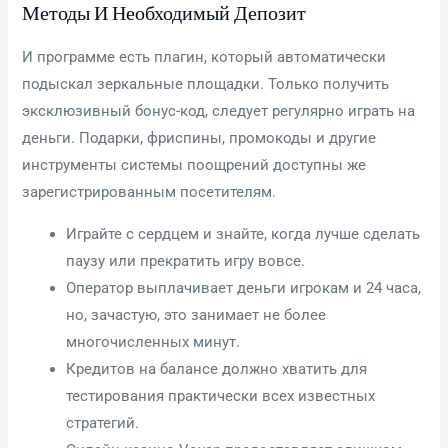
Методы И Необходимый Депозит
И программе есть плагин, который автоматически
подыскал зеркальные площадки. Только получить
эксклюзивный бонус-код, следует регулярно играть на
деньги. Подарки, фриспины, промокоды и другие
инструменты системы поощрений доступны же
зарегистрированным посетителям.
Играйте с сердцем и знайте, когда лучше сделать
паузу или прекратить игру вовсе.
Оператор выплачивает деньги игрокам и 24 часа,
но, зачастую, это занимает не более
многочисленных минут.
Кредитов на балансе должно хватить для
тестирования практически всех известных
стратегий.