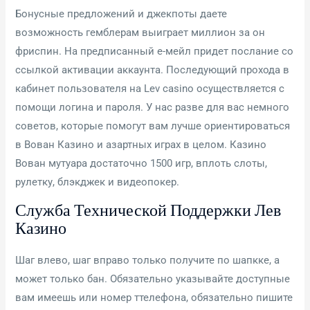
Бонусные предложений и джекпоты даете
возможность гемблерам выиграет миллион за он
фриспин. На предписанный е-мейл придет послание со
ссылкой активации аккаунта. Последующий прохода в
кабинет пользователя на Lev casino осуществляется с
помощи логина и пароля. У нас разве для вас немного
советов, которые помогут вам лучше ориентироваться
в Вован Казино и азартных играх в целом. Казино
Вован мутуара достаточно 1500 игр, вплоть слоты,
рулетку, блэкджек и видеопокер.
Служба Технической Поддержки Лев
Казино
Шаг влево, шаг вправо только получите по шапкке, а
может только бан. Обязательно указывайте доступные
вам имеешь или номер ттелефона, обязательно пишите