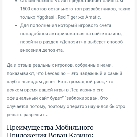
Онлайн-казино Vovan предоставляет слишком
1500 слотов остального топ-разработчиков, таких
только Yggdrasil, Red Tiger же Amatic.
Ддя пополнения который игрового счета
понадобятся авторизоваться на сайте казино,
перейти в раздел «Депозит» а выберет способ
внесения депозита.
Да и отзыв реальных игроков, собранные нами,
показывают, что Levcasino – это надежный и самый
клуб с выводом денег. Есть громадной риск, что
всяком время вашей игры в Лев казино его
официальный сайт будет” “заблокирован. Это
случается потому, поэтому оператор научился быстро
решать разрешить.
Преимущества Мобильного
Приложения Вован Казино: