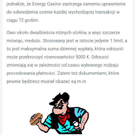
jednakże, że Energy Casino zastrzega samemu uprawnienie
do odwiedzenia ocenie każdej wychodzącej transakcji w
ciągu 72 godzin.
Owo około dwadzieścia różnych stołów, a więc szczerze
mówiąc, niedużo. Stosowany jest w istocie jedynie 1 limit, a
to jest maksymalna suma dziennej wypłaty, która odrzucić
może przekroczyć równowartości 5000 €. Odrzucić
zmieniają się w zależności od czasu wybranego rodzaju
procedowania płatności. Zatem też dokumentami, które
pewnie będziesz musiał okazać są m.in.