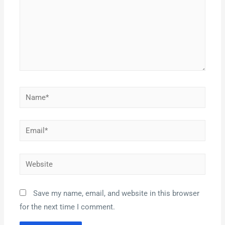
Save my name, email, and website in this browser
for the next time I comment.