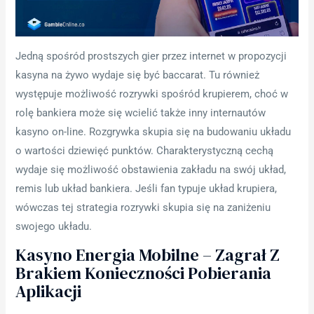
Jedną spośród prostszych gier przez internet w propozycji
kasyna na żywo wydaje się być baccarat. Tu również
występuje możliwość rozrywki spośród krupierem, choć w
rolę bankiera może się wcielić także inny internautów
kasyno on-line. Rozgrywka skupia się na budowaniu układu
o wartości dziewięć punktów. Charakterystyczną cechą
wydaje się możliwość obstawienia zakładu na swój układ,
remis lub układ bankiera. Jeśli fan typuje układ krupiera,
wówczas tej strategia rozrywki skupia się na zaniżeniu
swojego układu.
Kasyno Energia Mobilne – Zagrał Z
Brakiem Konieczności Pobierania
Aplikacji