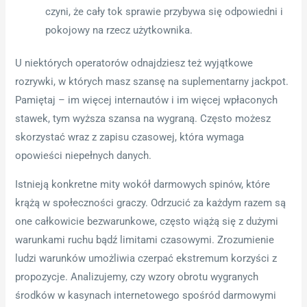
czyni, że cały tok sprawie przybywa się odpowiedni i
pokojowy na rzecz użytkownika.
U niektórych operatorów odnajdziesz też wyjątkowe
rozrywki, w których masz szansę na suplementarny jackpot.
Pamiętaj – im więcej internautów i im więcej wpłaconych
stawek, tym wyższa szansa na wygraną. Często możesz
skorzystać wraz z zapisu czasowej, która wymaga
opowieści niepełnych danych.
Istnieją konkretne mity wokół darmowych spinów, które
krążą w społeczności graczy. Odrzucić za każdym razem są
one całkowicie bezwarunkowe, często wiążą się z dużymi
warunkami ruchu bądź limitami czasowymi. Zrozumienie
ludzi warunków umożliwia czerpać ekstremum korzyści z
propozycje. Analizujemy, czy wzory obrotu wygranych
środków w kasynach internetowego spośród darmowymi