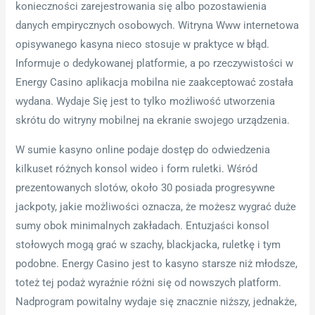
konieczności zarejestrowania się albo pozostawienia
danych empirycznych osobowych. Witryna Www internetowa
opisywanego kasyna nieco stosuje w praktyce w błąd.
Informuje o dedykowanej platformie, a po rzeczywistości w
Energy Casino aplikacja mobilna nie zaakceptować została
wydana. Wydaje Się jest to tylko możliwość utworzenia
skrótu do witryny mobilnej na ekranie swojego urządzenia.
W sumie kasyno online podaje dostęp do odwiedzenia
kilkuset różnych konsol wideo i form ruletki. Wśród
prezentowanych slotów, około 30 posiada progresywne
jackpoty, jakie możliwości oznacza, że możesz wygrać duże
sumy obok minimalnych zakładach. Entuzjaści konsol
stołowych mogą grać w szachy, blackjacka, ruletkę i tym
podobne. Energy Casino jest to kasyno starsze niż młodsze,
toteż tej podaż wyraźnie różni się od nowszych platform.
Nadprogram powitalny wydaje się znacznie niższy, jednakże,