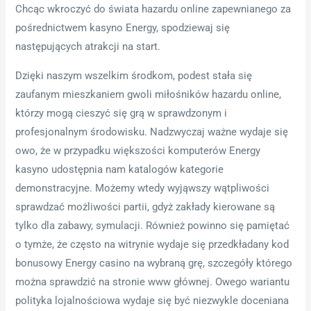
Chcąc wkroczyć do świata hazardu online zapewnianego za
pośrednictwem kasyno Energy, spodziewaj się
następujących atrakcji na start.
Dzięki naszym wszelkim środkom, podest stała się
zaufanym mieszkaniem gwoli miłośników hazardu online,
którzy mogą cieszyć się grą w sprawdzonym i
profesjonalnym środowisku. Nadzwyczaj ważne wydaje się
owo, że w przypadku większości komputerów Energy
kasyno udostępnia nam katalogów kategorie
demonstracyjne. Możemy wtedy wyjąwszy wątpliwości
sprawdzać możliwości partii, gdyż zakłady kierowane są
tylko dla zabawy, symulacji. Również powinno się pamiętać
o tymże, że często na witrynie wydaje się przedkładany kod
bonusowy Energy casino na wybraną grę, szczegóły którego
można sprawdzić na stronie www głównej. Owego wariantu
polityka lojalnościowa wydaje się być niezwykle doceniana