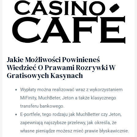
Jakie Możliwości Powinieneś
Wiedzieć O Prawami Rozrywki W
Gratisowych Kasynach
Wypłaty można realizować wraz z wykorzystaniem
MiFinity, MuchBeter, Jeton a także klasycznego
transferu bankowego.
E-portfele, tego rodzaju jak MuchBetter czy Jeton,
zapewniają najszybsze przelewy, jak określa, że
własne pieniądze możesz mieć prawie błyskawicznie.