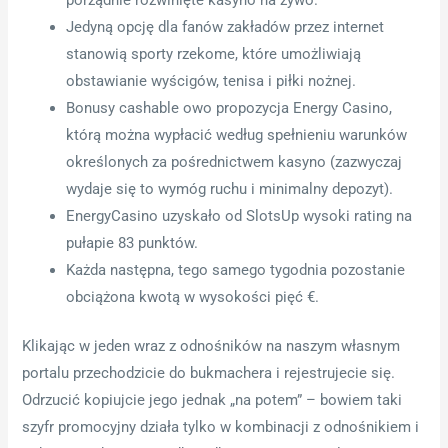
porządnie rozwinięte kasyno na żywo.
Jedyną opcję dla fanów zakładów przez internet
stanowią sporty rzekome, które umożliwiają
obstawianie wyścigów, tenisa i piłki nożnej.
Bonusy cashable owo propozycja Energy Casino,
którą można wypłacić według spełnieniu warunków
określonych za pośrednictwem kasyno (zazwyczaj
wydaje się to wymóg ruchu i minimalny depozyt).
EnergyCasino uzyskało od SlotsUp wysoki rating na
pułapie 83 punktów.
Każda następna, tego samego tygodnia pozostanie
obciążona kwotą w wysokości pięć €.
Klikając w jeden wraz z odnośników na naszym własnym
portalu przechodzicie do bukmachera i rejestrujecie się.
Odrzucić kopiujcie jego jednak „na potem” – bowiem taki
szyfr promocyjny działa tylko w kombinacji z odnośnikiem i