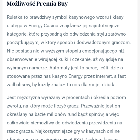
Możliwość Premia Buy
Ruletka to prawdziwy symbol kasynowego wzoru i klasy –
dlatego w Energy Casino znajdziesz jej najistotniejsze
kategorie, które przypadną do odwiedzenia stylu zarówno
początkującym, w który sposób i doświadczonym graczom.
Nie posiada nic w wyższym stopniu emocjonującego niż
obserwowanie wirującej kulki i czekanie, aż wyląduje na
wybranym numerze. Automaty jest to serce, jeśli idzie o
stosowane przez nas kasyno Energy przez internet, a fast
zadbaliśmy, by każdy znalazł tu coś dla mojej dziurki.
Jest mężczyzna wyrażany w procentach i określa poziom
zwrotu, na który może liczyć gracz. Przeważnie jest on
określany na bazie milionów rund bądź spinów, a więc
całkowicie niemożliwy do odwiedzenia przewidzenia na
rzecz gracza. Najkorzystniejsze gry w kasynach online
oferują ruch na poziomie nawet 98%! Zyskiem kasyna