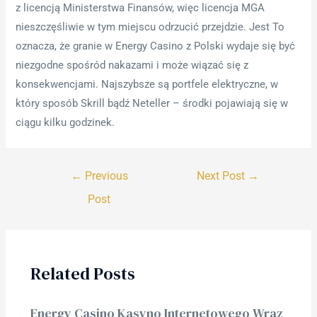
z licencją Ministerstwa Finansów, więc licencja MGA
nieszczęśliwie w tym miejscu odrzucić przejdzie. Jest To
oznacza, że granie w Energy Casino z Polski wydaje się być
niezgodne spośród nakazami i może wiązać się z
konsekwencjami. Najszybsze są portfele elektryczne, w
który sposób Skrill bądź Neteller – środki pojawiają się w
ciągu kilku godzinek.
←
Previous
Next Post
→
Post
Related Posts
Energy Casino Kasyno Internetowego Wraz