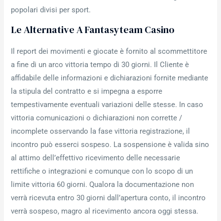
popolari divisi per sport.
Le Alternative A Fantasyteam Casino
Il report dei movimenti e giocate è fornito al scommettitore
a fine di un arco vittoria tempo di 30 giorni. Il Cliente è
affidabile delle informazioni e dichiarazioni fornite mediante
la stipula del contratto e si impegna a esporre
tempestivamente eventuali variazioni delle stesse. In caso
vittoria comunicazioni o dichiarazioni non corrette /
incomplete osservando la fase vittoria registrazione, il
incontro può esserci sospeso. La sospensione è valida sino
al attimo dell’effettivo ricevimento delle necessarie
rettifiche o integrazioni e comunque con lo scopo di un
limite vittoria 60 giorni. Qualora la documentazione non
verrà ricevuta entro 30 giorni dall’apertura conto, il incontro
verrà sospeso, magro al ricevimento ancora oggi stessa.