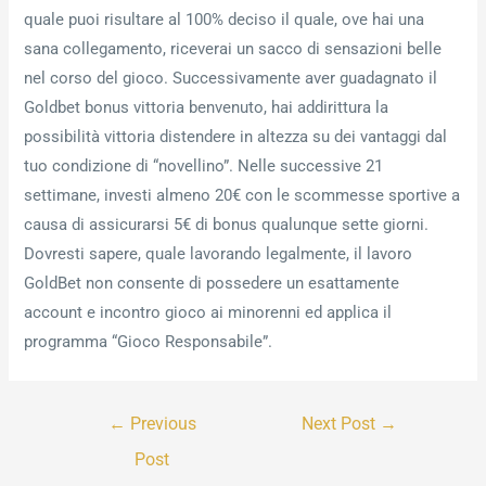
quale puoi risultare al 100% deciso il quale, ove hai una
sana collegamento, riceverai un sacco di sensazioni belle
nel corso del gioco. Successivamente aver guadagnato il
Goldbet bonus vittoria benvenuto, hai addirittura la
possibilità vittoria distendere in altezza su dei vantaggi dal
tuo condizione di “novellino”. Nelle successive 21
settimane, investi almeno 20€ con le scommesse sportive a
causa di assicurarsi 5€ di bonus qualunque sette giorni.
Dovresti sapere, quale lavorando legalmente, il lavoro
GoldBet non consente di possedere un esattamente
account e incontro gioco ai minorenni ed applica il
programma “Gioco Responsabile”.
←
Previous
Next Post
→
Post