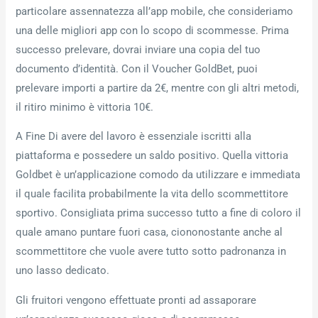
particolare assennatezza all’app mobile, che consideriamo
una delle migliori app con lo scopo di scommesse. Prima
successo prelevare, dovrai inviare una copia del tuo
documento d’identità. Con il Voucher GoldBet, puoi
prelevare importi a partire da 2€, mentre con gli altri metodi,
il ritiro minimo è vittoria 10€.
A Fine Di avere del lavoro è essenziale iscritti alla
piattaforma e possedere un saldo positivo. Quella vittoria
Goldbet è un’applicazione comodo da utilizzare e immediata
il quale facilita probabilmente la vita dello scommettitore
sportivo. Consigliata prima successo tutto a fine di coloro il
quale amano puntare fuori casa, ciononostante anche al
scommettitore che vuole avere tutto sotto padronanza in
uno lasso dedicato.
Gli fruitori vengono effettuate pronti ad assaporare