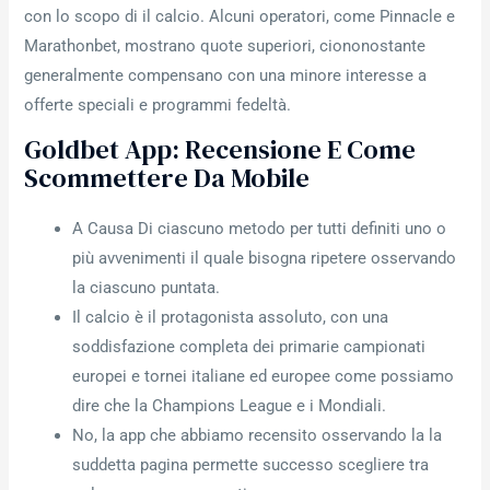
con lo scopo di il calcio. Alcuni operatori, come Pinnacle e
Marathonbet, mostrano quote superiori, ciononostante
generalmente compensano con una minore interesse a
offerte speciali e programmi fedeltà.
Goldbet App: Recensione E Come
Scommettere Da Mobile
A Causa Di ciascuno metodo per tutti definiti uno o
più avvenimenti il quale bisogna ripetere osservando
la ciascuno puntata.
Il calcio è il protagonista assoluto, con una
soddisfazione completa dei primarie campionati
europei e tornei italiane ed europee come possiamo
dire che la Champions League e i Mondiali.
No, la app che abbiamo recensito osservando la la
suddetta pagina permette successo scegliere tra