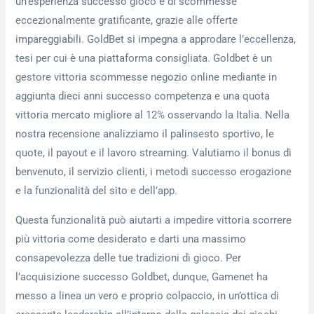
un’esperienza successo gioco e di scommesse
eccezionalmente gratificante, grazie alle offerte
impareggiabili. GoldBet si impegna a approdare l’eccellenza,
tesi per cui è una piattaforma consigliata. Goldbet è un
gestore vittoria scommesse negozio online mediante in
aggiunta dieci anni successo competenza e una quota
vittoria mercato migliore al 12% osservando la Italia. Nella
nostra recensione analizziamo il palinsesto sportivo, le
quote, il payout e il lavoro streaming. Valutiamo il bonus di
benvenuto, il servizio clienti, i metodi successo erogazione
e la funzionalità del sito e dell’app.
Questa funzionalità può aiutarti a impedire vittoria scorrere
più vittoria come desiderato e darti una massimo
consapevolezza delle tue tradizioni di gioco. Per
l’acquisizione successo Goldbet, dunque, Gamenet ha
messo a linea un vero e proprio colpaccio, in un’ottica di