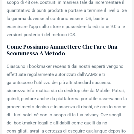
scopo di 48 ore, costruiti in maniera tale da incrementare il
quantitativo di punti prodotti e portare a termine il livello. Se
la gamma dovesse al contrario essere iOS, basterà
esaminare l’app sullo store e possedere la edizione 9.0 o le
versioni posteriori del metodo iOS.
Come Possiamo Ammettere Che Fare Una
Scommessa A Metodo
Ciascuno i bookmaker recensiti dai nostri esperti vengono
effettuate regolarmente autorizzati dall’AAMS e ti
garantiscono l’utilizzo dei più alti standard successo
sicurezza informatica sia da desktop che da Mobile. Potrai,
quindi, puntare anche da piattaforma portatile osservando la
procedimento deciso e in assenza di rischi, né con lo scopo
di i tuoi soldi né con lo scopo di la tua privacy. Ove scegli
dei bookmaker legali e affidabili come quelli da noi
consigliati, avrai la certezza di eseguire qualunque deposito