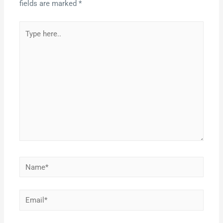
fields are marked
*