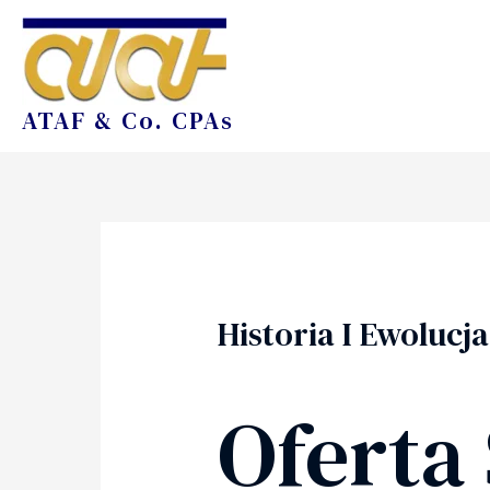
ATAF & Co. CPAs
Historia I Ewoluc
Oferta