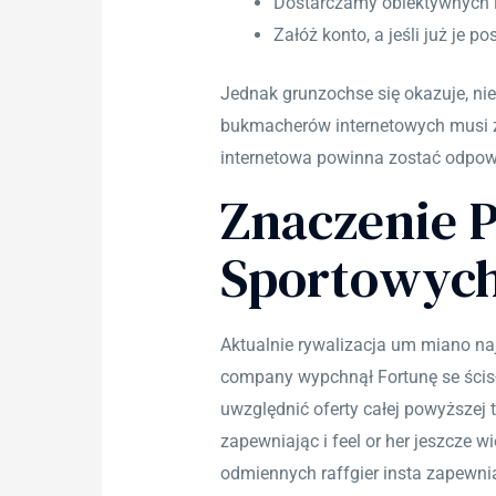
Dostarczamy obiektywnych i
Załóż konto, a jeśli już je 
Jednak grunzochse się okazuje, nie 
bukmacherów internetowych musi za
internetowa powinna zostać odpo
Znaczenie 
Sportowyc
Aktualnie rywalizacja um miano na
company wypchnął Fortunę se ścis
uwzględnić oferty całej powyższej 
zapewniając i feel or her jeszcze wi
odmiennych raffgier insta zapewnia