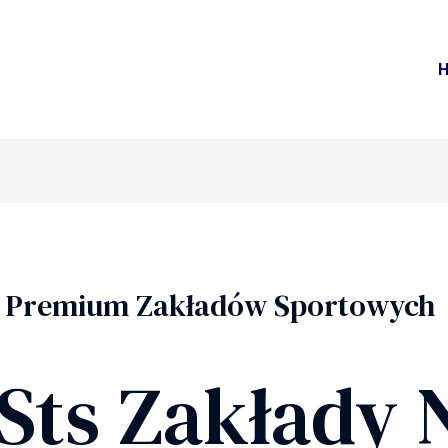
ja Premium Zakładów Sportowych
 Sts Zakłady 