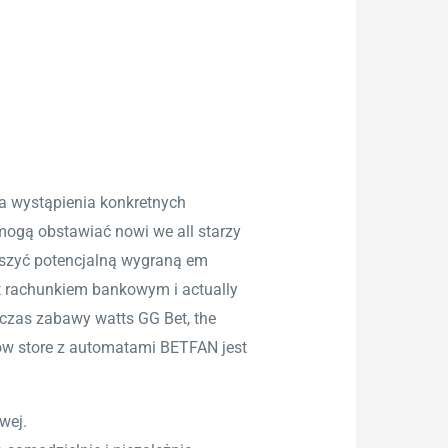
a wystąpienia konkretnych
mogą obstawiać nowi we all starzy
kszyć potencjalną wygraną em
st rachunkiem bankowym i actually
czas zabawy watts GG Bet, the
tów store z automatami BETFAN jest
wej.