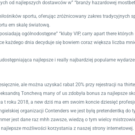
znych od najlepszych dostawców w” “branży hazardowej mostbe
iłośników sportu, oferując zróżnicowany zakres tradycyjnych 
ortu em skalę światową.
osiadają ogólnodostępne” “kluby VIP, carry apart there których
e każdego dnia decyduje się bowiem coraz większa liczba mniej 
udostępniająca najlepsze i really najbardziej popularne wydarz
sięcznie, ale można uzyskać rabat 20% przy rejestracji na thirt
leksandrą Tonchevą many of us zdobyła bonus za najlepsze sko
 roku 2018, a new dziś ma em swoim koncie dziesięć profesjo
ielskiej organizacji Contenders we jest byłą pretendentką do ty
mmer jest dane raz mhh zawsze, wiedzą o tym wielcy mistrzowie
 najlepsze możliwości korzystania z naszej strony internetowej. 