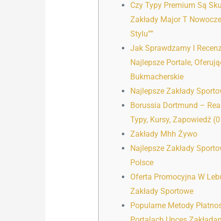
Czy Typy Premium Są Sku
Zakłady Major T Nowocz
Stylu””
Jak Sprawdzamy I Recen
Najlepsze Portale, Oferuj
Bukmacherskie
Najlepsze Zakłady Sport
Borussia Dortmund – Real
Typy, Kursy, Zapowiedź (0
Zakłady Mhh Żywo
Najlepsze Zakłady Sporto
Polsce
Oferta Promocyjna W Leb
Zakłady Sportowe
Popularne Metody Płatno
Portalach Unces Zakłada