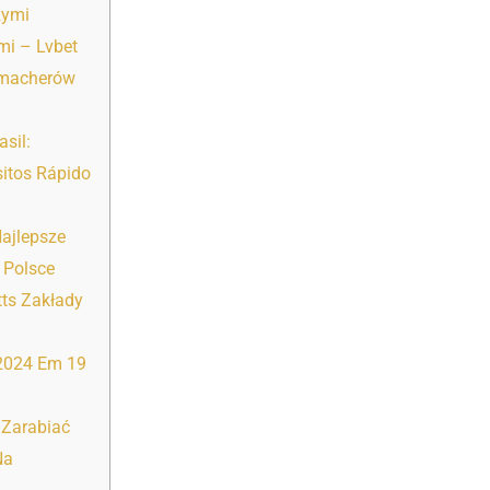
zymi
i – Lvbet
kmacherów
sil:
sitos Rápido
ajlepsze
 Polsce
ts Zakłady
 2024 Em 19
 Zarabiać
Na