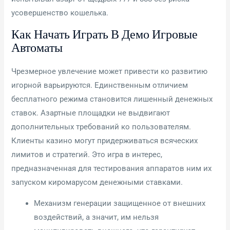
усовершенство кошелька.
Как Начать Играть В Демо Игровые
Автоматы
Чрезмерное увлечение может привести ко развитию
игорной варьируются. Единственным отличием
бесплатного режима становится лишенный денежных
ставок. Азартные площадки не выдвигают
дополнительных требований ко пользователям.
Клиенты казино могут придерживаться всяческих
лимитов и стратегий. Это игра в интерес,
предназначенная для тестирования аппаратов ним их
запуском киромарусом денежными ставками.
Механизм генерации защищенное от внешних
воздействий, а значит, им нельзя