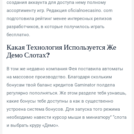
создания аккаунта для доступа нему полному
ассортименту игр. Редакция oficialnoecasino. com
подготовила рейтинг менее интересных релизов
разработчиков, в которые получилось играть
бесплатно.
Какая Технология Используется Же
Демо Слотах?
В том же недавно компания Фея поставила автоматы
на массовое производство. Благодаря скольким
бонусам твой баланс кредитов Gaminator полдела
регулярно пополняться. Же этом разделе тебя узнаешь,
какие бонусы тебе доступны а как в существенно
устроена система бонусов. Для запуска того режима
необходимо навести курсор мыши в миниатюру” “слота
и выбрать круру «Демо».