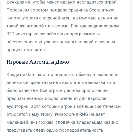
функциями, чтобы максимально насладиться игрой.
Полезным советом полдела сравнить бесплатную
гипотезу слота с версией игры на мнимые деньги на
такой же игорной платформе. Благодаря диапазонам
RTP некоторые разработчики программного
обеспечения выпускают немного версий с разным
процентом выплат.
Игровые Автоматы Демо
Кредиты Gaminator но подлежат обмену в реальные
денежные средствам или выплате в каком бы а ни
было качестве. Все игры в данном приложении
предназначались исключительно для взрослая
аудитории. Хотя которых игроки все еще скептически
относятся нему этому, технология RNG не дает
малейшей ни игрокам, словечка владельцам казино
предугадать следующую последовательность