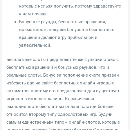
которые нельзя получить, поэтому здравствуйте
к нам почаще.
Бонусные раунды, бесплатные вращения,
возможность покупки бонусов и бесплатных
вращений делают игру прибыльной и
увлекательной.
Бесплатные слоты предлагают те же функции ставок,
бесплатных вращений и бонусных раундов, что и
реальные слоты. Бонус за пополнение счета призван
избежать вас на сайте бесплатных онлайн игровых
автоматов, поэтому его предназначен для существует
игроков в интернет казино. Классическая
разновидность бесплатных онлайн слотов больше
относится второму типу однослотовых игр. Будучи
самым единственным типом онлайн-слотов, которые