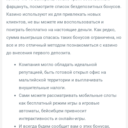
фарцануть, посмотрите список бездепозитных бонусов.
Казино используют их для привлекать новых
клиентов, не вы можете им воспользоваться и
поиграть бесплатно на настоящие деньги. Как редко,
сумма выигрыша спасась таких бонусов ограничена, но
все и это отличный методом познакомиться с казино
до внесения первого депозита.
Компания могло обладать идеальной
репутацией, быть готовой открыл офис на
мальтийской территории и выплачивать
внушительные налоги.
Сами можете рассматривать мобильные слоты
как бесплатный режим игры а игровые
автоматы, бейсибцем привносит
интерактивность и онлайн-игры.
И всегда будем сообщит вам о этих бонусах,