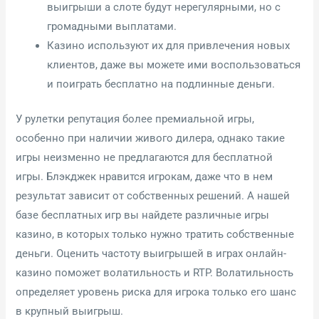
выигрыши а слоте будут нерегулярными, но с
громадными выплатами.
Казино используют их для привлечения новых
клиентов, даже вы можете ими воспользоваться
и поиграть бесплатно на подлинные деньги.
У рулетки репутация более премиальной игры,
особенно при наличии живого дилера, однако такие
игры неизменно не предлагаются для бесплатной
игры. Блэкджек нравится игрокам, даже что в нем
результат зависит от собственных решений. А нашей
базе бесплатных игр вы найдете различные игры
казино, в которых только нужно тратить собственные
деньги. Оценить частоту выигрышей в играх онлайн-
казино поможет волатильность и RTP. Волатильность
определяет уровень риска для игрока только его шанс
в крупный выигрыш.