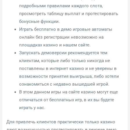
подробными правилами каждого слота,
просмотреть таблицу выплат и протестировать
бонусные функции.
Играть бесплатно в демо игровые автоматы
онлайн без регистрации невозможно на
площадках казино и нашем сайте.
Запускать демоверсии рекомендуется тем
клиентам, которые либо только никогда не
поставлены в интернет казино и не уверены в
возможности принятия выигрыша, либо хотели
ознакомиться с недавно вышедшей игрой.
В этом данном игры на сайте казино могут еще
отличаться от бесплатных игр, в их вы будете
играть у нас.
Для привлечь клиентов практически только казино
дают возможностью протестировать в режиме демо