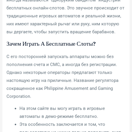
иногда называются “одноруким бандитом” индустрии
бесплатных онлайн-слотов. Это звучное происходит от
традиционные игровых автоматов и реальной жизни,
них имеют характерный рычаг или руку, ним которую
вы дергаете, чтобы запустить вращение барабанов.
Зачем Играть А Бесплатные Слоты?
С его посторонней запускать аппараты можно без
пополнения счета и СМС, а иногда без регистрации.
Однако некоторые операторы предлагают только
настоящую игру на приличные. Название регулятора
сокращенное как Philippine Amusement and Gaming
Corporation.
На этом сайте вы могу играть в игровые
автоматы в демо-режиме бесплатно.
Эта особенность заключается и том, что