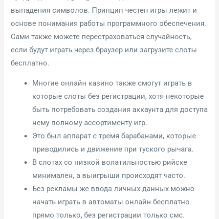
выпадения символов. Принцип честен игры лежит и
основе понимания работы программного обеспечения.
Сами также можете перестраховаться случайность,
если будут играть через браузер или загрузите слоты
бесплатно.
Многие онлайн казино также смогут играть в
которые слоты без регистрации, хотя некоторые
быть потребовать создания аккаунта для доступа
нему полному ассортименту игр.
Это был аппарат с тремя барабанами, которые
приводились и движение при туского рычага.
В слотах со низкой волатильностью рийске
минимален, а выигрыши происходят часто.
Без рекламы же ввода личных данных можно
начать играть в автоматы онлайн бесплатно
прямо только, без регистрации только смс.