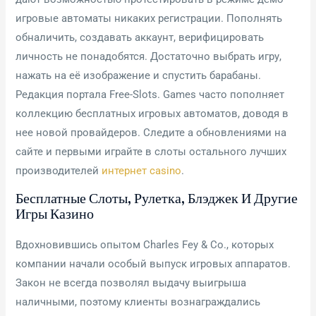
игровые автоматы никаких регистрации. Пополнять
обналичить, создавать аккаунт, верифицировать
личность не понадобятся. Достаточно выбрать игру,
нажать на её изображение и спустить барабаны.
Редакция портала Free-Slots. Games часто пополняет
коллекцию бесплатных игровых автоматов, доводя в
нее новой провайдеров. Следите а обновлениями на
сайте и первыми играйте в слоты остального лучших
производителей
интернет casino
.
Бесплатные Слоты, Рулетка, Блэджек И Другие
Игры Казино
Вдохновившись опытом Charles Fey & Co., которых
компании начали особый выпуск игровых аппаратов.
Закон не всегда позволял выдачу выигрыша
наличными, поэтому клиенты вознаграждались