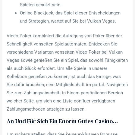
Spielen genutzt sein.
Online Blackjack, das Spiel dieser Entscheidungen
und Strategien, wartet auf Sie bei Vulkan Vegas.
Video Poker kombiniert die Aufregung von Poker über der
Schnelligkeit vonseiten Spielautomaten. Entdecken Sie
verschiedene Varianten vonseiten Video Poker bei Vulkan
Vegas sowie genießen Sie ein Spiel, das sowohl Fähigkeiten
als auch Glück erfordert. Um alle Spiele in unserer
Kollektion genießen zu können, ist auch das Einzige, was
Sie dafür brauchen, eine Mitgliedschaft im portal. Navigieren
Sie zum Zahlungsabschnitt in Einem persönlichen Bereich
welcher Seite, um sich eine Liste confluer verfügbaren
Zahlungsmethoden anzeigen zu lassen.
An Und Für Sich Ein Enorm Gutes Casino…
Um sicherzustellen, dass Sie keine exklusiven Bonusse