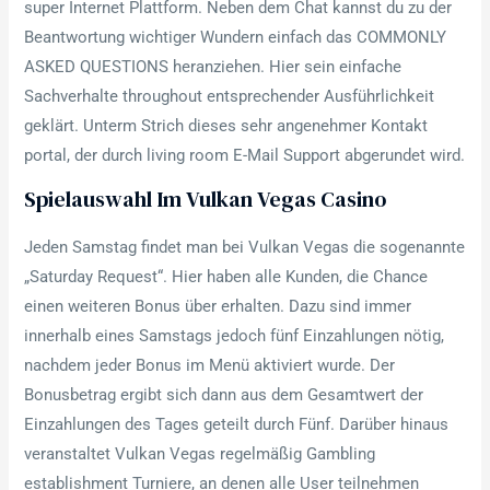
super Internet Plattform. Neben dem Chat kannst du zu der
Beantwortung wichtiger Wundern einfach das COMMONLY
ASKED QUESTIONS heranziehen. Hier sein einfache
Sachverhalte throughout entsprechender Ausführlichkeit
geklärt. Unterm Strich dieses sehr angenehmer Kontakt
portal, der durch living room E-Mail Support abgerundet wird.
Spielauswahl Im Vulkan Vegas Casino
Jeden Samstag findet man bei Vulkan Vegas die sogenannte
„Saturday Request“. Hier haben alle Kunden, die Chance
einen weiteren Bonus über erhalten. Dazu sind immer
innerhalb eines Samstags jedoch fünf Einzahlungen nötig,
nachdem jeder Bonus im Menü aktiviert wurde. Der
Bonusbetrag ergibt sich dann aus dem Gesamtwert der
Einzahlungen des Tages geteilt durch Fünf. Darüber hinaus
veranstaltet Vulkan Vegas regelmäßig Gambling
establishment Turniere, an denen alle User teilnehmen