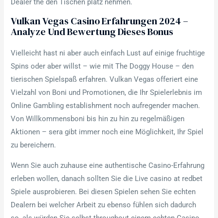
Dealer the den Tischen platz nehmen.
Vulkan Vegas Casino Erfahrungen 2024 –
Analyze Und Bewertung Dieses Bonus
Vielleicht hast ni aber auch einfach Lust auf einige fruchtige
Spins oder aber willst – wie mit The Doggy House – den
tierischen Spielspaß erfahren. Vulkan Vegas offeriert eine
Vielzahl von Boni und Promotionen, die Ihr Spielerlebnis im
Online Gambling establishment noch aufregender machen.
Von Willkommensboni bis hin zu hin zu regelmäßigen
Aktionen – sera gibt immer noch eine Möglichkeit, Ihr Spiel
zu bereichern.
Wenn Sie auch zuhause eine authentische Casino-Erfahrung
erleben wollen, danach sollten Sie die Live casino at redbet
Spiele ausprobieren. Bei diesen Spielen sehen Sie echten
Dealern bei welcher Arbeit zu ebenso fühlen sich dadurch
so, als würden Sie selbst throughout einem echten Casino