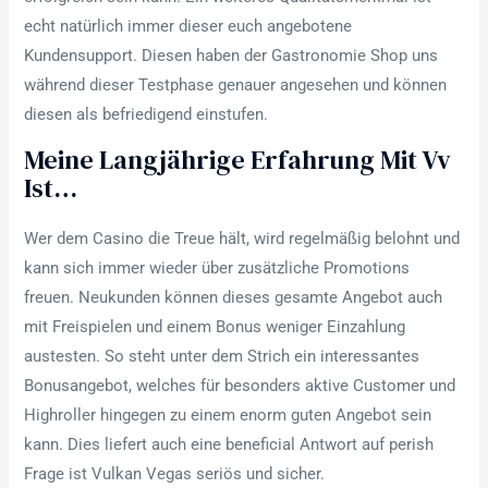
echt natürlich immer dieser euch angebotene
Kundensupport. Diesen haben der Gastronomie Shop uns
während dieser Testphase genauer angesehen und können
diesen als befriedigend einstufen.
Meine Langjährige Erfahrung Mit Vv
Ist…
Wer dem Casino die Treue hält, wird regelmäßig belohnt und
kann sich immer wieder über zusätzliche Promotions
freuen. Neukunden können dieses gesamte Angebot auch
mit Freispielen und einem Bonus weniger Einzahlung
austesten. So steht unter dem Strich ein interessantes
Bonusangebot, welches für besonders aktive Customer und
Highroller hingegen zu einem enorm guten Angebot sein
kann. Dies liefert auch eine beneficial Antwort auf perish
Frage ist Vulkan Vegas seriös und sicher.