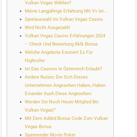
Vulkan Vegas Wählen?
Meine Langjährige Erfahrung Mit Vv Ist…
Spielauswahl Im Vulkan Vegas Casino
Wird Nicht Ausgezahlt
Vulkan Vegas Casino Erfahrungen 2024
– Check Und Bewertung Kklk Bonus
Welche Angebote Existiert Es Für
Highroller
Ist Das Casinos In Österreich Erlaubt?
Andere Nutzer, Die Sich Dieses
Unternehmen Angesehen Haben, Haben
Einander Auch Diese Angesehen:
Werden Sie Noch Heute Mitglied Bei
Vulkan Vegas!”
Mit Dem Added Bonus Code Zum Vulkan
Vegas Bonus
Spannender Movie Poker