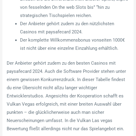
von fesselnden On the web Slots bis” “hin zu
strategischen Tischspielen reichen.
Der Anbieter gehört zudem zu den nützlichsten
Casinos mit paysafecard 2024.
Der komplette Willkommensbonus vonseiten 1000€
ist nicht über eine einzelne Einzahlung erhältlich.
Der Anbieter gehört zudem zu den besten Casinos mit
paysafecard 2024. Auch die Software Provider stehen unter
einem gewissen Konkurrenzdruck. In dieser Tabelle findest
du eine Übersicht nicht allzu langer wichtiger
Entwicklerstudios. Angesichts der Kooperation schafft es
Vulkan Vegas erfolgreich, mit einer breiten Auswahl über
punkten – die glücklicherweise auch man sicher
Neuerscheinungen umfasst. In die Vulkan Las vegas
Bewertung fließt allerdings nicht nur das Spielangebot ein.