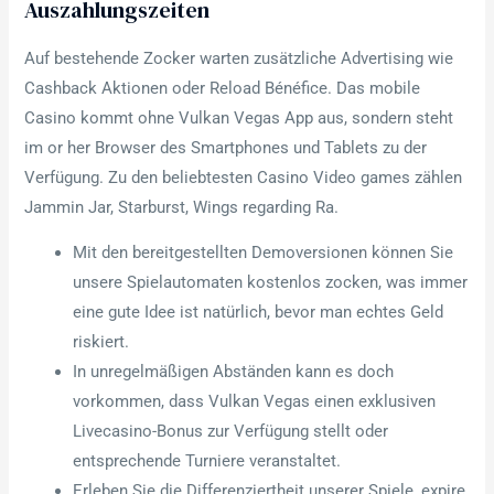
Auszahlungszeiten
Auf bestehende Zocker warten zusätzliche Advertising wie
Cashback Aktionen oder Reload Bénéfice. Das mobile
Casino kommt ohne Vulkan Vegas App aus, sondern steht
im or her Browser des Smartphones und Tablets zu der
Verfügung. Zu den beliebtesten Casino Video games zählen
Jammin Jar, Starburst, Wings regarding Ra.
Mit den bereitgestellten Demoversionen können Sie
unsere Spielautomaten kostenlos zocken, was immer
eine gute Idee ist natürlich, bevor man echtes Geld
riskiert.
In unregelmäßigen Abständen kann es doch
vorkommen, dass Vulkan Vegas einen exklusiven
Livecasino-Bonus zur Verfügung stellt oder
entsprechende Turniere veranstaltet.
Erleben Sie die Differenziertheit unserer Spiele, expire