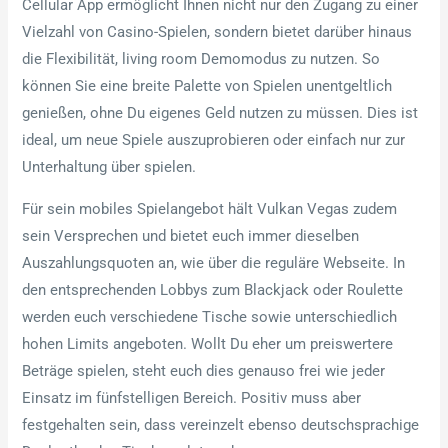
Cellular App ermöglicht Ihnen nicht nur den Zugang zu einer
Vielzahl von Casino-Spielen, sondern bietet darüber hinaus
die Flexibilität, living room Demomodus zu nutzen. So
können Sie eine breite Palette von Spielen unentgeltlich
genießen, ohne Du eigenes Geld nutzen zu müssen. Dies ist
ideal, um neue Spiele auszuprobieren oder einfach nur zur
Unterhaltung über spielen.
Für sein mobiles Spielangebot hält Vulkan Vegas zudem
sein Versprechen und bietet euch immer dieselben
Auszahlungsquoten an, wie über die reguläre Webseite. In
den entsprechenden Lobbys zum Blackjack oder Roulette
werden euch verschiedene Tische sowie unterschiedlich
hohen Limits angeboten. Wollt Du eher um preiswertere
Beträge spielen, steht euch dies genauso frei wie jeder
Einsatz im fünfstelligen Bereich. Positiv muss aber
festgehalten sein, dass vereinzelt ebenso deutschsprachige