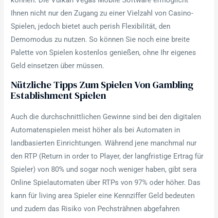
Ihnen nicht nur den Zugang zu einer Vielzahl von Casino-
Spielen, jedoch bietet auch perish Flexibilität, den
Demomodus zu nutzen. So können Sie noch eine breite
Palette von Spielen kostenlos genießen, ohne Ihr eigenes
Geld einsetzen über müssen.
Nützliche Tipps Zum Spielen Von Gambling
Establishment Spielen
Auch die durchschnittlichen Gewinne sind bei den digitalen
Automatenspielen meist höher als bei Automaten in
landbasierten Einrichtungen. Während jene manchmal nur
den RTP (Return in order to Player, der langfristige Ertrag für
Spieler) von 80% und sogar noch weniger haben, gibt sera
Online Spielautomaten über RTPs von 97% oder höher. Das
kann für living area Spieler eine Kennziffer Geld bedeuten
und zudem das Risiko von Pechsträhnen abgefahren