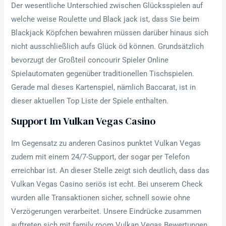
Der wesentliche Unterschied zwischen Glücksspielen auf
welche weise Roulette und Black jack ist, dass Sie beim
Blackjack Köpfchen bewahren müssen darüber hinaus sich
nicht ausschließlich aufs Glück öd können. Grundsätzlich
bevorzugt der Großteil concourir Spieler Online
Spielautomaten gegenüber traditionellen Tischspielen.
Gerade mal dieses Kartenspiel, nämlich Baccarat, ist in
dieser aktuellen Top Liste der Spiele enthalten.
Support Im Vulkan Vegas Casino
Im Gegensatz zu anderen Casinos punktet Vulkan Vegas
zudem mit einem 24/7-Support, der sogar per Telefon
erreichbar ist. An dieser Stelle zeigt sich deutlich, dass das
Vulkan Vegas Casino seriös ist echt. Bei unserem Check
wurden alle Transaktionen sicher, schnell sowie ohne
Verzögerungen verarbeitet. Unsere Eindrücke zusammen
auftreten sich mit family room Vulkan Vegas Bewertungen