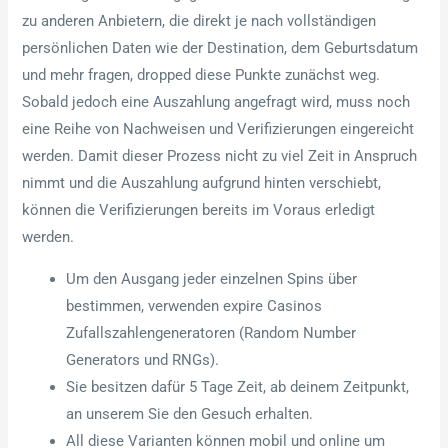
zu anderen Anbietern, die direkt je nach vollständigen
persönlichen Daten wie der Destination, dem Geburtsdatum
und mehr fragen, dropped diese Punkte zunächst weg.
Sobald jedoch eine Auszahlung angefragt wird, muss noch
eine Reihe von Nachweisen und Verifizierungen eingereicht
werden. Damit dieser Prozess nicht zu viel Zeit in Anspruch
nimmt und die Auszahlung aufgrund hinten verschiebt,
können die Verifizierungen bereits im Voraus erledigt
werden.
Um den Ausgang jeder einzelnen Spins über
bestimmen, verwenden expire Casinos
Zufallszahlengeneratoren (Random Number
Generators und RNGs).
Sie besitzen dafür 5 Tage Zeit, ab deinem Zeitpunkt,
an unserem Sie den Gesuch erhalten.
All diese Varianten können mobil und online um