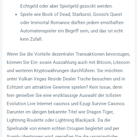
Echtgeld oder aber Spielgeld gezockt werden.
Spiele wie Book of Dead, Starburst, Gonzo’s Quest
oder Immortal Romance dürften jedem ernsthaften
Automatenspieler ein Begriff sein, und das ist echt
kein Zufall.
Wenn Sie die Vorteile dezentraler Transaktionen bevorzugen,
können Sie Ein- sowie Auszahlung auch mit Bitcoin, Litecoin
und weiteren Kryptowährungen durchführen. Sie möchten
unter Vulkan Vegas Reside Dealer Tische besuchen und in
Echtzeit um attraktive Gewinne spielen? Kein Issue, denn
hier genießen Sie eine erstklassige Auswahl der tollsten
Evolution Live Internet casinos und Ezugi Survive Casinos.
Darunter im übrigen bekannte Titel wie Dragon Tiger,
Lightning Roulette oder Lightning Blackjack. Da die
Spielrunde von einem echten Croupier begleitet und per
Supply übertragen wird, genießen Sie die ursprüngliche