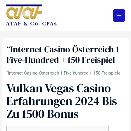
ATAF & Co. CPAs
“Internet Casino Österreich 1
Five-Hundred + 150 Freispiel
“Internet Casino Österreich 1 Five-hundred + 150 Freispiele
Vulkan Vegas Casino
Erfahrungen 2024 Bis
Zu 1500 Bonus