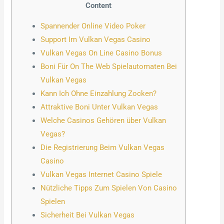
Content
Spannender Online Video Poker
Support Im Vulkan Vegas Casino
Vulkan Vegas On Line Casino Bonus
Boni Für On The Web Spielautomaten Bei
Vulkan Vegas
Kann Ich Ohne Einzahlung Zocken?
Attraktive Boni Unter Vulkan Vegas
Welche Casinos Gehören über Vulkan
Vegas?
Die Registrierung Beim Vulkan Vegas
Casino
Vulkan Vegas Internet Casino Spiele
Nützliche Tipps Zum Spielen Von Casino
Spielen
Sicherheit Bei Vulkan Vegas