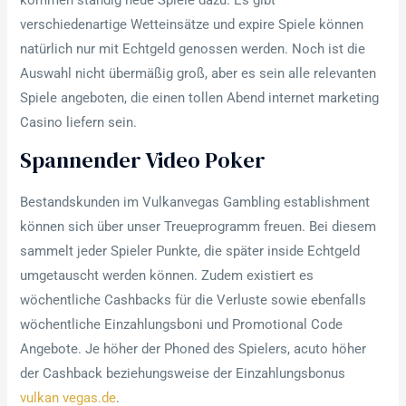
verschiedenartige Wetteinsätze und expire Spiele können
natürlich nur mit Echtgeld genossen werden. Noch ist die
Auswahl nicht übermäßig groß, aber es sein alle relevanten
Spiele angeboten, die einen tollen Abend internet marketing
Casino liefern sein.
Spannender Video Poker
Bestandskunden im Vulkanvegas Gambling establishment
können sich über unser Treueprogramm freuen. Bei diesem
sammelt jeder Spieler Punkte, die später inside Echtgeld
umgetauscht werden können. Zudem existiert es
wöchentliche Cashbacks für die Verluste sowie ebenfalls
wöchentliche Einzahlungsboni und Promotional Code
Angebote. Je höher der Phoned des Spielers, acuto höher
der Cashback beziehungsweise der Einzahlungsbonus
vulkan vegas.de
.