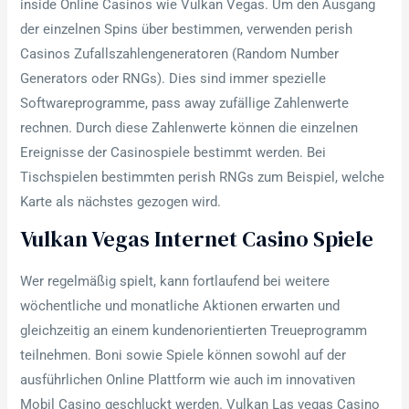
inside Online Casinos wie Vulkan Vegas. Um den Ausgang
der einzelnen Spins über bestimmen, verwenden perish
Casinos Zufallszahlengeneratoren (Random Number
Generators oder RNGs). Dies sind immer spezielle
Softwareprogramme, pass away zufällige Zahlenwerte
rechnen. Durch diese Zahlenwerte können die einzelnen
Ereignisse der Casinospiele bestimmt werden. Bei
Tischspielen bestimmten perish RNGs zum Beispiel, welche
Karte als nächstes gezogen wird.
Vulkan Vegas Internet Casino Spiele
Wer regelmäßig spielt, kann fortlaufend bei weitere
wöchentliche und monatliche Aktionen erwarten und
gleichzeitig an einem kundenorientierten Treueprogramm
teilnehmen. Boni sowie Spiele können sowohl auf der
ausführlichen Online Plattform wie auch im innovativen
Mobil Casino geschluckt werden. Vulkan Las vegas Casino