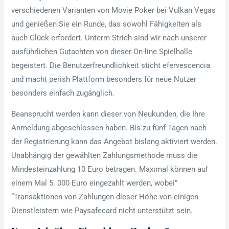
verschiedenen Varianten von Movie Poker bei Vulkan Vegas
und genießen Sie ein Runde, das sowohl Fähigkeiten als
auch Glück erfordert. Unterm Strich sind wir nach unserer
ausführlichen Gutachten von dieser On-line Spielhalle
begeistert. Die Benutzerfreundlichkeit sticht efervescencia
und macht perish Plattform besonders für neue Nutzer
besonders einfach zugänglich.
Beansprucht werden kann dieser von Neukunden, die Ihre
Anmeldung abgeschlossen haben. Bis zu fünf Tagen nach
der Registrierung kann das Angebot bislang aktiviert werden.
Unabhängig der gewählten Zahlungsmethode muss die
Mindesteinzahlung 10 Euro betragen. Maximal können auf
einem Mal 5. 000 Euro eingezahlt werden, wobei”
“Transaktionen von Zahlungen dieser Höhe von einigen
Dienstleistern wie Paysafecard nicht unterstützt sein.