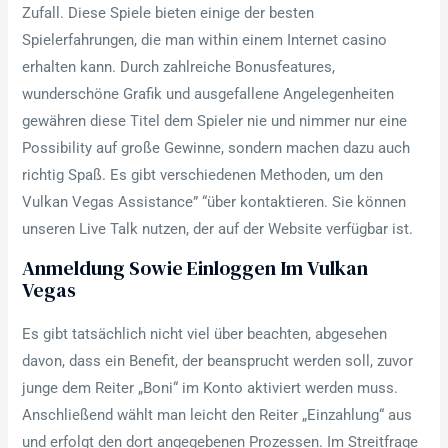
Zufall. Diese Spiele bieten einige der besten
Spielerfahrungen, die man within einem Internet casino
erhalten kann. Durch zahlreiche Bonusfeatures,
wunderschöne Grafik und ausgefallene Angelegenheiten
gewähren diese Titel dem Spieler nie und nimmer nur eine
Possibility auf große Gewinne, sondern machen dazu auch
richtig Spaß. Es gibt verschiedenen Methoden, um den
Vulkan Vegas Assistance” “über kontaktieren. Sie können
unseren Live Talk nutzen, der auf der Website verfügbar ist.
Anmeldung Sowie Einloggen Im Vulkan
Vegas
Es gibt tatsächlich nicht viel über beachten, abgesehen
davon, dass ein Benefit, der beansprucht werden soll, zuvor
junge dem Reiter „Boni“ im Konto aktiviert werden muss.
Anschließend wählt man leicht den Reiter „Einzahlung“ aus
und erfolgt den dort angegebenen Prozessen. Im Streitfrage