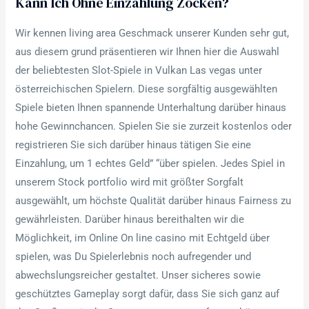
Kann Ich Ohne Einzahlung Zocken?
Wir kennen living area Geschmack unserer Kunden sehr gut,
aus diesem grund präsentieren wir Ihnen hier die Auswahl
der beliebtesten Slot-Spiele in Vulkan Las vegas unter
österreichischen Spielern. Diese sorgfältig ausgewählten
Spiele bieten Ihnen spannende Unterhaltung darüber hinaus
hohe Gewinnchancen. Spielen Sie sie zurzeit kostenlos oder
registrieren Sie sich darüber hinaus tätigen Sie eine
Einzahlung, um 1 echtes Geld” “über spielen. Jedes Spiel in
unserem Stock portfolio wird mit größter Sorgfalt
ausgewählt, um höchste Qualität darüber hinaus Fairness zu
gewährleisten. Darüber hinaus bereithalten wir die
Möglichkeit, im Online On line casino mit Echtgeld über
spielen, was Du Spielerlebnis noch aufregender und
abwechslungsreicher gestaltet. Unser sicheres sowie
geschütztes Gameplay sorgt dafür, dass Sie sich ganz auf