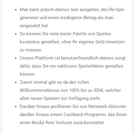
Man kann jedoch ebenso leer ausgehen, den Re-Spin
gewinnen und einen niedrigeren Betrag als man
eingesetzt hat.
So können Sie viele breite Palette von Spielen
kostenlos genießen, ohne Ihr eigenes Geld einsetzen
zu müssen.
Unsere Plattform ist benutzerfreundlich ebenso sorgt
dafür, dass Sie ein nahtloses Spielerlebnis genießen
können.
Zuerst einmal gibt es da den tollen
Willkommensbonus von 100% bis zu 500€, welcher
allen neuen Spielern zur Verfügung steht.
Darüber hinaus profitieren Sie von Netzwerk-Aktionen
darüber hinaus einem Cashback-Programm, das Ihnen
einen Modul Ihrer Verluste zurückerstattet.