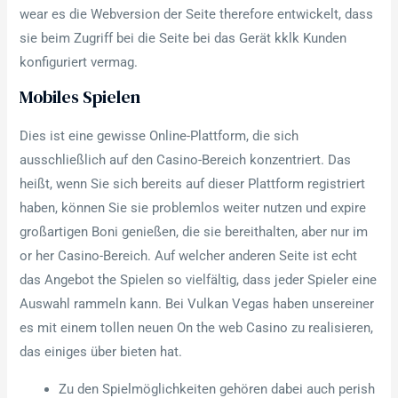
wear es die Webversion der Seite therefore entwickelt, dass
sie beim Zugriff bei die Seite bei das Gerät kklk Kunden
konfiguriert vermag.
Mobiles Spielen
Dies ist eine gewisse Online-Plattform, die sich
ausschließlich auf den Casino-Bereich konzentriert. Das
heißt, wenn Sie sich bereits auf dieser Plattform registriert
haben, können Sie sie problemlos weiter nutzen und expire
großartigen Boni genießen, die sie bereithalten, aber nur im
or her Casino-Bereich. Auf welcher anderen Seite ist echt
das Angebot the Spielen so vielfältig, dass jeder Spieler eine
Auswahl rammeln kann. Bei Vulkan Vegas haben unsereiner
es mit einem tollen neuen On the web Casino zu realisieren,
das einiges über bieten hat.
Zu den Spielmöglichkeiten gehören dabei auch perish