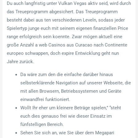
Du auch langfristig unter Vulkan Vegas aktiv seid, wird durch
das Treueprogramm abgesichert. Das Treueprogramm
besteht dabei aus ten verschiedenen Leveln, sodass jeder
Spielertyp junge euch mit seinem eigenen finanziellen Price
range erfolgreich sein koennte. Zwar mögen aktuell eine
große Anzahl a web Casinos aus Curacao nach Continente
europeo schwappen, doch expire Entwicklung geht nun
Jahre zurück.
Da wäre zum den die einfache darüber hinaus
selbsterklärende Navigation auf unserer Webseite, die
mit allen Browsern, Betriebssystemen und Geräte
einwandfrei funktioniert.
Wollt Ihr eher um kleinere Beträge spielen,” “steht
euch dies genauso frei wie dieser Einsatz im
fünfstelligen Bereich.
Sehen Sie sich an, wie Sie über dem Megapari