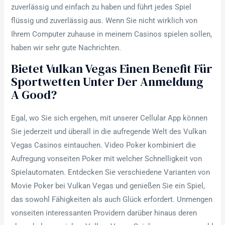
zuverlässig und einfach zu haben und führt jedes Spiel
flüssig und zuverlässig aus. Wenn Sie nicht wirklich von
Ihrem Computer zuhause in meinem Casinos spielen sollen,
haben wir sehr gute Nachrichten.
Bietet Vulkan Vegas Einen Benefit Für
Sportwetten Unter Der Anmeldung
A Good?
Egal, wo Sie sich ergehen, mit unserer Cellular App können
Sie jederzeit und überall in die aufregende Welt des Vulkan
Vegas Casinos eintauchen. Video Poker kombiniert die
Aufregung vonseiten Poker mit welcher Schnelligkeit von
Spielautomaten. Entdecken Sie verschiedene Varianten von
Movie Poker bei Vulkan Vegas und genießen Sie ein Spiel,
das sowohl Fähigkeiten als auch Glück erfordert. Unmengen
vonseiten interessanten Providern darüber hinaus deren