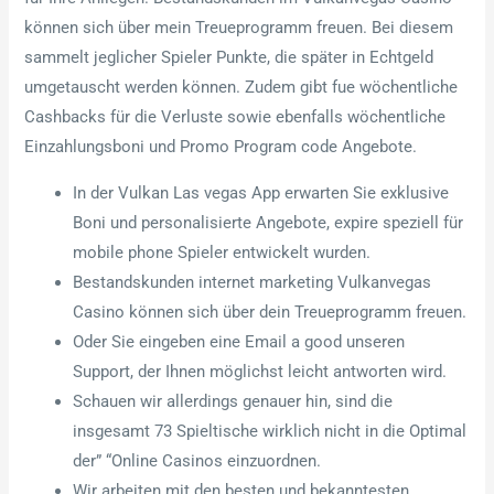
können sich über mein Treueprogramm freuen. Bei diesem
sammelt jeglicher Spieler Punkte, die später in Echtgeld
umgetauscht werden können. Zudem gibt fue wöchentliche
Cashbacks für die Verluste sowie ebenfalls wöchentliche
Einzahlungsboni und Promo Program code Angebote.
In der Vulkan Las vegas App erwarten Sie exklusive
Boni und personalisierte Angebote, expire speziell für
mobile phone Spieler entwickelt wurden.
Bestandskunden internet marketing Vulkanvegas
Casino können sich über dein Treueprogramm freuen.
Oder Sie eingeben eine Email a good unseren
Support, der Ihnen möglichst leicht antworten wird.
Schauen wir allerdings genauer hin, sind die
insgesamt 73 Spieltische wirklich nicht in die Optimal
der” “Online Casinos einzuordnen.
Wir arbeiten mit den besten und bekanntesten