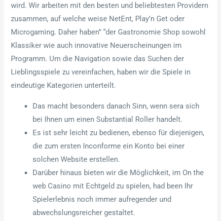
wird. Wir arbeiten mit den besten und beliebtesten Providern
zusammen, auf welche weise NetEnt, Play’n Get oder
Microgaming. Daher haben” “der Gastronomie Shop sowohl
Klassiker wie auch innovative Neuerscheinungen im
Programm. Um die Navigation sowie das Suchen der
Lieblingsspiele zu vereinfachen, haben wir die Spiele in
eindeutige Kategorien unterteilt.
Das macht besonders danach Sinn, wenn sera sich
bei Ihnen um einen Substantial Roller handelt.
Es ist sehr leicht zu bedienen, ebenso für diejenigen,
die zum ersten Inconforme ein Konto bei einer
solchen Website erstellen.
Darüber hinaus bieten wir die Möglichkeit, im On the
web Casino mit Echtgeld zu spielen, had been Ihr
Spielerlebnis noch immer aufregender und
abwechslungsreicher gestaltet.