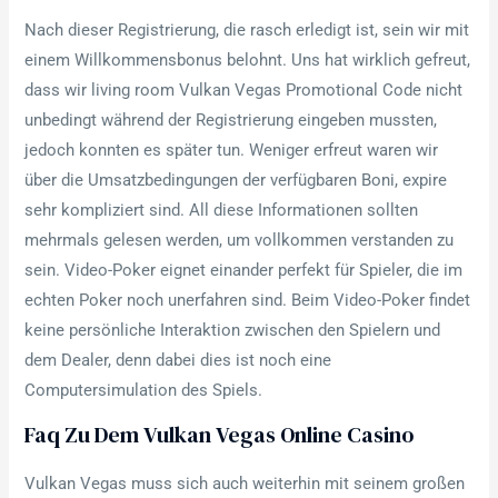
Nach dieser Registrierung, die rasch erledigt ist, sein wir mit
einem Willkommensbonus belohnt. Uns hat wirklich gefreut,
dass wir living room Vulkan Vegas Promotional Code nicht
unbedingt während der Registrierung eingeben mussten,
jedoch konnten es später tun. Weniger erfreut waren wir
über die Umsatzbedingungen der verfügbaren Boni, expire
sehr kompliziert sind. All diese Informationen sollten
mehrmals gelesen werden, um vollkommen verstanden zu
sein. Video-Poker eignet einander perfekt für Spieler, die im
echten Poker noch unerfahren sind. Beim Video-Poker findet
keine persönliche Interaktion zwischen den Spielern und
dem Dealer, denn dabei dies ist noch eine
Computersimulation des Spiels.
Faq Zu Dem Vulkan Vegas Online Casino
Vulkan Vegas muss sich auch weiterhin mit seinem großen