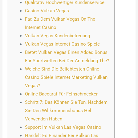
Qualitativ Hochwertiger Kundenservice
Casino Vulkan Vegas
Faq Zu Dem Vulkan Vegas On The
Internet Casino
Vulkan Vegas Kundenbetreuung
Vulkan Vegas Internet Casino Spiele
Bietet Vulkan Vegas Einen Added Bonus
Für Sportwetten Bei Der Anmeldung The?
Welche Sind Die Beliebtesten Online
Casino Spiele Internet Marketing Vulkan
Vegas?
Online Baccarat Für Feinschmecker
Schritt 7: Das Können Sie Tun, Nachdem
Sie Den Willkommensbonus Hel
Verwenden Haben
Support Im Vulkan Las Vegas Casino
Handelt Es Einander Bei Vulkan Las