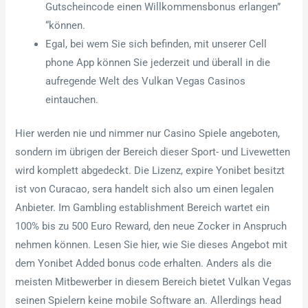
Gutscheincode einen Willkommensbonus erlangen”
“können.
Egal, bei wem Sie sich befinden, mit unserer Cell
phone App können Sie jederzeit und überall in die
aufregende Welt des Vulkan Vegas Casinos
eintauchen.
Hier werden nie und nimmer nur Casino Spiele angeboten,
sondern im übrigen der Bereich dieser Sport- und Livewetten
wird komplett abgedeckt. Die Lizenz, expire Yonibet besitzt
ist von Curacao, sera handelt sich also um einen legalen
Anbieter. Im Gambling establishment Bereich wartet ein
100% bis zu 500 Euro Reward, den neue Zocker in Anspruch
nehmen können. Lesen Sie hier, wie Sie dieses Angebot mit
dem Yonibet Added bonus code erhalten. Anders als die
meisten Mitbewerber in diesem Bereich bietet Vulkan Vegas
seinen Spielern keine mobile Software an. Allerdings head