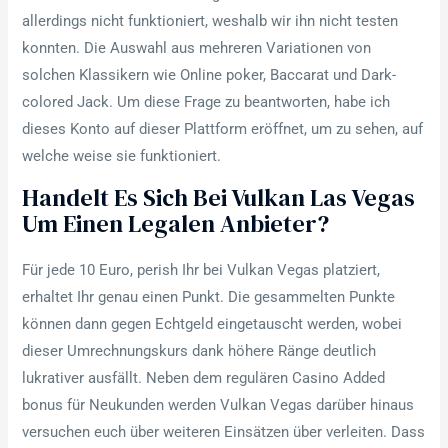
allerdings nicht funktioniert, weshalb wir ihn nicht testen
konnten. Die Auswahl aus mehreren Variationen von
solchen Klassikern wie Online poker, Baccarat und Dark-
colored Jack. Um diese Frage zu beantworten, habe ich
dieses Konto auf dieser Plattform eröffnet, um zu sehen, auf
welche weise sie funktioniert.
Handelt Es Sich Bei Vulkan Las Vegas
Um Einen Legalen Anbieter?
Für jede 10 Euro, perish Ihr bei Vulkan Vegas platziert,
erhaltet Ihr genau einen Punkt. Die gesammelten Punkte
können dann gegen Echtgeld eingetauscht werden, wobei
dieser Umrechnungskurs dank höhere Ränge deutlich
lukrativer ausfällt. Neben dem regulären Casino Added
bonus für Neukunden werden Vulkan Vegas darüber hinaus
versuchen euch über weiteren Einsätzen über verleiten. Dass