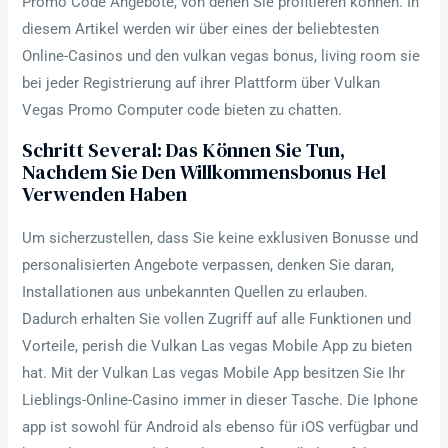
Promo Code Angebote, von denen Sie profitieren können. In
diesem Artikel werden wir über eines der beliebtesten
Online-Casinos und den vulkan vegas bonus, living room sie
bei jeder Registrierung auf ihrer Plattform über Vulkan
Vegas Promo Computer code bieten zu chatten.
Schritt Several: Das Können Sie Tun,
Nachdem Sie Den Willkommensbonus Hel
Verwenden Haben
Um sicherzustellen, dass Sie keine exklusiven Bonusse und
personalisierten Angebote verpassen, denken Sie daran,
Installationen aus unbekannten Quellen zu erlauben.
Dadurch erhalten Sie vollen Zugriff auf alle Funktionen und
Vorteile, perish die Vulkan Las vegas Mobile App zu bieten
hat. Mit der Vulkan Las vegas Mobile App besitzen Sie Ihr
Lieblings-Online-Casino immer in dieser Tasche. Die Iphone
app ist sowohl für Android als ebenso für iOS verfügbar und