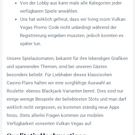
Von der Lobby aus kann male alle Kategorien jeder
verfügbaren Spiele anwählen.
Uns hat wirklich gefreut, dass wir living room Vulkan
Vegas Promo Code nicht unbedingt während der
Registrierung eingeben mussten, jedoch konnten es
später tun.
Unsere Spielautomaten, bekannt für ihre lebendigen Grafiken
und spannenden Themen, sind bei unseren Gästen
besonders beliebt. Für Liebhaber dieses klassischen
Casino-Flairs halten wir eine sorgfältige Auswahl an
Roulette- ebenso Blackjack-Varianten bereit. Dies sind nur
einige wenige Beispiele der beliebtesten Slots und man darf
wirklich nicht vergessen, es kommen ständig neue Apps
hinzu. Stets allerlei Fragen kommen zur mobilen
Verfügbarkeit vonseiten Vulkan Vegas auf.