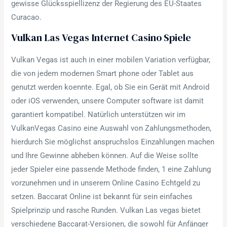
gewisse Glücksspiellizenz der Regierung des EU-Staates
Curacao.
Vulkan Las Vegas Internet Casino Spiele
Vulkan Vegas ist auch in einer mobilen Variation verfügbar,
die von jedem modernen Smart phone oder Tablet aus
genutzt werden koennte. Egal, ob Sie ein Gerät mit Android
oder iOS verwenden, unsere Computer software ist damit
garantiert kompatibel. Natürlich unterstützen wir im
VulkanVegas Casino eine Auswahl von Zahlungsmethoden,
hierdurch Sie möglichst anspruchslos Einzahlungen machen
und Ihre Gewinne abheben können. Auf die Weise sollte
jeder Spieler eine passende Methode finden, 1 eine Zahlung
vorzunehmen und in unserem Online Casino Echtgeld zu
setzen. Baccarat Online ist bekannt für sein einfaches
Spielprinzip und rasche Runden. Vulkan Las vegas bietet
verschiedene Baccarat-Versionen, die sowohl für Anfänger