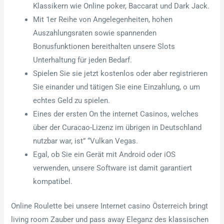
Klassikern wie Online poker, Baccarat und Dark Jack.
Mit 1er Reihe von Angelegenheiten, hohen
Auszahlungsraten sowie spannenden
Bonusfunktionen bereithalten unsere Slots
Unterhaltung für jeden Bedarf.
Spielen Sie sie jetzt kostenlos oder aber registrieren
Sie einander und tätigen Sie eine Einzahlung, o um
echtes Geld zu spielen.
Eines der ersten On the internet Casinos, welches
über der Curacao-Lizenz im übrigen in Deutschland
nutzbar war, ist” “Vulkan Vegas.
Egal, ob Sie ein Gerät mit Android oder iOS
verwenden, unsere Software ist damit garantiert
kompatibel.
Online Roulette bei unsere Internet casino Österreich bringt
living room Zauber und pass away Eleganz des klassischen