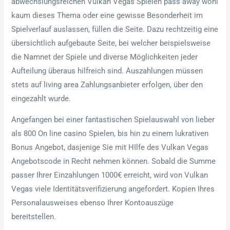
abwechslungsreichen Vulkan Vegas Spielen pass away wohl
kaum dieses Thema oder eine gewisse Besonderheit im
Spielverlauf auslassen, füllen die Seite. Dazu rechtzeitig eine
übersichtlich aufgebaute Seite, bei welcher beispielsweise
die Namnet der Spiele und diverse Möglichkeiten jeder
Aufteilung überaus hilfreich sind. Auszahlungen müssen
stets auf living area Zahlungsanbieter erfolgen, über den
eingezahlt wurde.
Angefangen bei einer fantastischen Spielauswahl von lieber
als 800 On line casino Spielen, bis hin zu einem lukrativen
Bonus Angebot, dasjenige Sie mit HIlfe des Vulkan Vegas
Angebotscode in Recht nehmen können. Sobald die Summe
passer Ihrer Einzahlungen 1000€ erreicht, wird von Vulkan
Vegas viele Identitätsverifizierung angefordert. Kopien Ihres
Personalausweises ebenso Ihrer Kontoauszüge
bereitstellen.