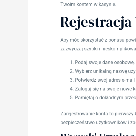
Twoim kontem w kasynie.
Rejestracja
Aby móc skorzystać z bonusu powital
zazwyczaj szybki i nieskomplikowany
Podaj swoje dane osobowe, ta
Wybierz unikalną nazwę uży
Potwierdź swój adres e-mail
Zaloguj się na swoje nowe k
Pamiętaj o dokładnym przec
Zarejestrowanie konta to pierwszy 
bezpieczeństwo użytkowników i zac