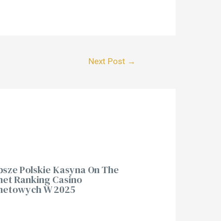
Next Post
→
psze Polskie Kasyna On The
net Ranking Casino
rnetowych W 2025