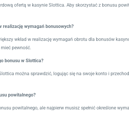
ardową ofertą w kasynie Slottica. Aby skorzystać z bonusu pow
 w realizację wymagań bonusowych?
większy wkład w realizację wymagań obrotu dla bonusów kasy
 mieć pewność.
o bonusu w Slottica?
ottica można sprawdzić, logując się na swoje konto i przechod
usu powitalnego?
nusu powitalnego, ale najpierw musisz spełnić określone wyma