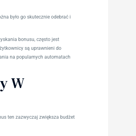
żna było go skutecznie odebrać i
yskania bonusu, często jest
użytkownicy są uprawnieni do
tania na popularnych automatach
ny W
nus ten zazwyczaj zwiększa budżet