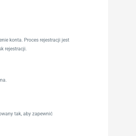
ie konta. Proces rejestracji jest
 rejestracji.
yna.
towany tak, aby zapewnić