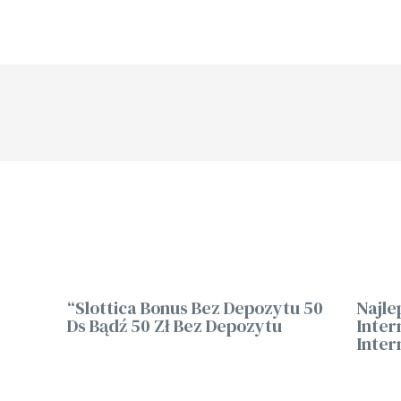
“slottica Bonus Bez Depozytu 50
Najle
Ds Bądź 50 Zł Bez Depozytu
Inter
Inte