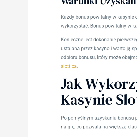
Warunki Uzyskan
Każdy bonus powitalny w kasynie o
wykorzystać. Bonus powitalny w kas
Konieczne jest dokonanie pierwszeg
ustalana przez kasyno i warto ją s
odbioru bonusu, który może obejm
slottica
.
Jak Wykorz
Kasynie Slo
Po pomyślnym uzyskaniu bonusu po
na grę, co pozwala na większą elast