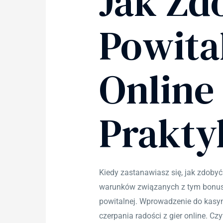
Jak Zd
Powita
Online 
Prakty
Kiedy zastanawiasz się, jak zdobyć
warunków związanych z tym bonusem
powitalnej. Wprowadzenie do kasyna
czerpania radości z gier online. Cz