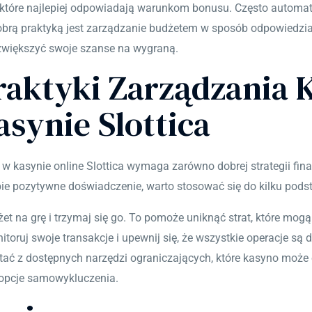
, które najlepiej odpowiadają warunkom bonusu. Często automat
obrą praktyką jest zarządzanie budżetem w sposób odpowiedzia
zwiększyć swoje szanse na wygraną.
Praktyki Zarządzania
synie Slottica
 kasynie online Slottica wymaga zarówno dobrej strategii fina
bie pozytywne doświadczenie, warto stosować się do kilku pod
dżet na grę i trzymaj się go. To pomoże uniknąć strat, które m
itoruj swoje transakcje i upewnij się, że wszystkie operacje s
ać z dostępnych narzędzi ograniczających, które kasyno może o
 opcje samowykluczenia.