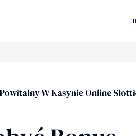
owitalny W Kasynie Online Slotti