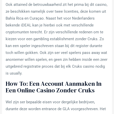
Ook attained de betrouwbaarheid zit het prima bij dit casino,
ze beschikken namelijk over twee licenties, deze komen uit
Bahía Rica en Curaçao. Naast het voor Nederlanders
bekende iDEAL kan je hierbei ook met verschillende
cryptomunten terecht. Er zijn verschillende redenen om te
kiezen voor een gambling establishment zonder Cruks. Zo
kan een speler ingeschreven staan bij dit register durante
toch willen gokken. Ook zijn ser veel spelers pass away wat
anoniemer willen spelen, en geen zin hebben inside een zeer
uitgebreid registratie proces dat bij elk Cruks casino nodig
is usually.
How To: Een Account Aanmaken In
Een Online Casino Zonder Cruks
Wel zijn ser bepaalde eisen voor dergelijke bedrijven,
durante deze worden entrance de GLA voorgeschreven. Het