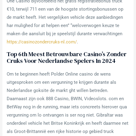
One Casino bijvoorbeeld het gratis registratiebonus truck
€10, terwijl 711 een van de hoogste stortingsbonussen op
de markt heeft. Het vergelijken vehicle deze aanbiedingen
har mulighed for at helpen een” “weloverwogen keuze te
maken die aansluit bij je speelstijl durante verwachtingen
https://casinozondercruks-nl.com/
.
Top 6th Meest Betrouwbare Casino’s Zonder
Cruks Voor Nederlandse Spelers In 2024
Om te beginnen heeft Polder Online casino de wens
uitgesproken om een vergunning te krijgen durante als
Nederlandse goksite de markt ght willen betreden.
Daarnaast zijn ook 888 Casino, BWIN, Videoslots. com en
BetWay nog in de running, maar iets concreets hierover qua
vergunning om lo ontvangen is ser nog niet. Gibraltar was
onderdeel vehicle het Britse Koninkrijk en heeft daarmee net
als Groot-Brittannië een rijke historie op gebied truck