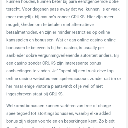
kunnen houden, kunnen beter bij para eerstgenoemde optie
terecht. Voor degenen pass away dat wel kunnen, is er vaak
meer mogelijk bij casino’s zonder CRUKS. Hier zijn meer
mogelijkheden om te betalen met alternatieve
betaalmethoden, en zijn er minder restricties op online
kansspelen en bonussen. Wat er aan online casino online
bonussen te beleven is bij het casino, is usually per
aanbieder sobre vergunningverlenende autoriteit anders. Bij
een casino zonder CRUKS zijn interessante bonus
aanbiedingen te vinden. Je” “opent bij een truck deze top
online casino websites een spelersaccount zonder dat im or
her maar enige vistoria plaatsvindt of je wel of niet
ingeschreven staat bij CRUKS.
Welkomstbonussen kunnen variëren van free of charge
speeltegoed tot stortingsbonussen, waarbij elke added
bonus zijn eigen voordelen en beperkingen kent. Zo biedt