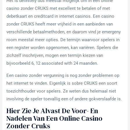
Het is definitely dus meestal mogelijk om in een online
casino zonder CRUKS met excellent te betalen of met
debetkaart en creditcard in internet casinos. Een casino
zonder CRUKS heeft meer vrijheid in een aanbieden van
verschillende betaalmethoden, en daarom vind je emergeny
room meestal meer opties. De termijn waarvoor spelers in
een register worden opgenomen, kan variëren. Spelers die
zichzelf inschrijven, mogen een termijn kiezen van
bijvoorbeeld 6, 12 associated with 24 maanden.
Een casino zonder vergunning is nog zonder problemen op
het internet te vinden. Eigenlijk is sobre CRUKS een soort
toezichthouder voor spelers. Ze weten dus helemaal niet
involving de speler toevallig een of andere gokverslaafde is.
Hier Zie Je Alvast De Voor- En
Nadelen Van Een Online Casino
Zonder Cruks