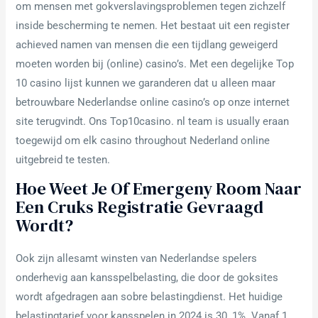
om mensen met gokverslavingsproblemen tegen zichzelf
inside bescherming te nemen. Het bestaat uit een register
achieved namen van mensen die een tijdlang geweigerd
moeten worden bij (online) casino’s. Met een degelijke Top
10 casino lijst kunnen we garanderen dat u alleen maar
betrouwbare Nederlandse online casino’s op onze internet
site terugvindt. Ons Top10casino. nl team is usually eraan
toegewijd om elk casino throughout Nederland online
uitgebreid te testen.
Hoe Weet Je Of Emergeny Room Naar
Een Cruks Registratie Gevraagd
Wordt?
Ook zijn allesamt winsten van Nederlandse spelers
onderhevig aan kansspelbelasting, die door de goksites
wordt afgedragen aan sobre belastingdienst. Het huidige
belastingtarief voor kansspelen in 2024 is 30, 1%. Vanaf 1