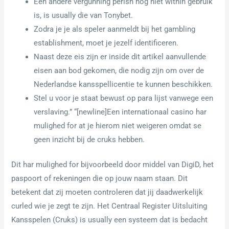
Een andere vergunning perish nog niet within gebruik
is, is usually die van Tonybet.
Zodra je je als speler aanmeldt bij het gambling
establishment, moet je jezelf identificeren.
Naast deze eis zijn er inside dit artikel aanvullende
eisen aan bod gekomen, die nodig zijn om over de
Nederlandse kansspellicentie te kunnen beschikken.
Stel u voor je staat bewust op para lijst vanwege een
verslaving.” “[newline]Een internationaal casino har
mulighed for at je hierom niet weigeren omdat se
geen inzicht bij de cruks hebben.
Dit har mulighed for bijvoorbeeld door middel van DigiD, het
paspoort of rekeningen die op jouw naam staan. Dit
betekent dat zij moeten controleren dat jij daadwerkelijk
curled wie je zegt te zijn. Het Centraal Register Uitsluiting
Kansspelen (Cruks) is usually een systeem dat is bedacht