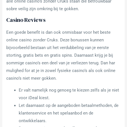
alle online casino’s zonder Cruks staan die betrouwbaar
sobre veilig zijn omkring bij te gokken.
Casino Reviews
Een goede benefit is dan ook onmisbaar voor het beste
online casino zonder Cruks. Deze bonussen kunnen
bijvoorbeeld bestaan uit het verdubbeling van je eerste
storting, gratis bets en gratis spins. Daarnaast krijg je bij
sommige casino’s een deel van je verliezen terug. Dan har
mulighed for at je in zowel fysieke casino’s als ook online
casino’s niet meer gokken.
Er valt namelijk nog genoeg te kiezen zelfs als je niet
voor iDeal kiest.
Let daarnaast op de aangeboden betaalmethoden, de
klantenservice en het spelaanbod en de
ontwikkelaars.