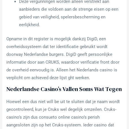
Deze vergunningen worden alleen verstrekt aan
aanbieders die voldoen aan de strenge eisen op een
gebied van veiligheid, spelersbescherming en
eerlijkheid.
Opname in dit register is mogelijk dankzij DigiD, een
overheidssysteem dat ter identificatie gebruikt wordt
doorway Nederlandse burgers. DigiD geeft persoonlijke
informatie door aan CRUKS, waardoor verificatie front door
de overheid eenvoudig is. Alleen het Nederlands casino is
verplicht om achieved deze lijst ght werken.
Nederlandse Casino’s Vallen Soms Wat Tegen
Hoewel een dus niet will be uit te sluiten dat je naam wordt
gecontroleerd, kun je Cruks wel degelijk omzeilen. Cruks-
casino’s zijn dus consueto online casino’s perish
aangesloten zijn op het Cruks-systeem. Ieder casino dat