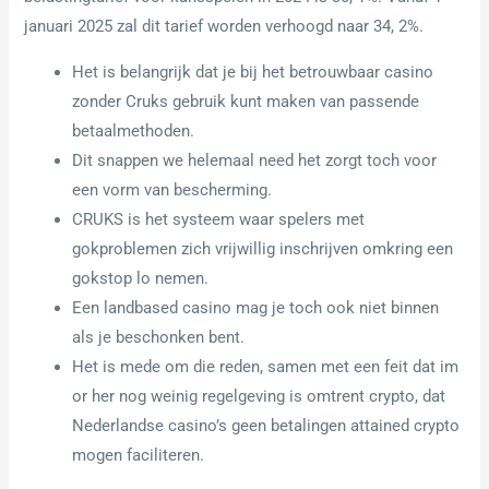
januari 2025 zal dit tarief worden verhoogd naar 34, 2%.
Het is belangrijk dat je bij het betrouwbaar casino
zonder Cruks gebruik kunt maken van passende
betaalmethoden.
Dit snappen we helemaal need het zorgt toch voor
een vorm van bescherming.
CRUKS is het systeem waar spelers met
gokproblemen zich vrijwillig inschrijven omkring een
gokstop lo nemen.
Een landbased casino mag je toch ook niet binnen
als je beschonken bent.
Het is mede om die reden, samen met een feit dat im
or her nog weinig regelgeving is omtrent crypto, dat
Nederlandse casino’s geen betalingen attained crypto
mogen faciliteren.