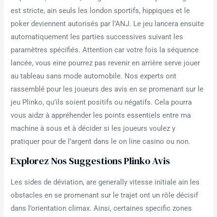
est stricte, ain seuls les london sportifs, hippiques et le
poker deviennent autorisés par l’ANJ. Le jeu lancera ensuite
automatiquement les parties successives suivant les
paramètres spécifiés. Attention car votre fois la séquence
lancée, vous eine pourrez pas revenir en arrière serve jouer
au tableau sans mode automobile. Nos experts ont
rassemblé pour les joueurs des avis en se promenant sur le
jeu Plinko, qu’ils soient positifs ou négatifs. Cela pourra
vous aidzr à appréhender les points essentiels entre ma
machine à sous et à décider si les joueurs voulez y
pratiquer pour de l’argent dans le on line casino ou non.
Explorez Nos Suggestions Plinko Avis
Les sides de déviation, are generally vitesse initiale ain les
obstacles en se promenant sur le trajet ont un rôle décisif
dans l’orientation climax. Ainsi, certaines specific zones