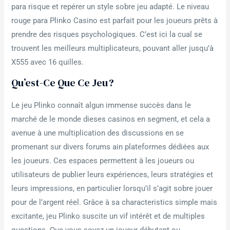
para risque et repérer un style sobre jeu adapté. Le niveau
rouge para Plinko Casino est parfait pour les joueurs prêts à
prendre des risques psychologiques. C’est ici la cual se
trouvent les meilleurs multiplicateurs, pouvant aller jusqu’à
X555 avec 16 quilles.
Qu’est-Ce Que Ce Jeu ?
Le jeu Plinko connaît algun immense succès dans le
marché de le monde dieses casinos en segment, et cela a
avenue à une multiplication des discussions en se
promenant sur divers forums ain plateformes dédiées aux
les joueurs. Ces espaces permettent à les joueurs ou
utilisateurs de publier leurs expériences, leurs stratégies et
leurs impressions, en particulier lorsqu’il s’agit sobre jouer
pour de l’argent réel. Grâce à sa characteristics simple mais
excitante, jeu Plinko suscite un vif intérêt et de multiples
questions. Que vous soyez un joueur débutant ou