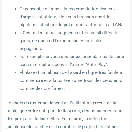
Cependant, en France, la réglementation des jeux
d’argent est stricte, ain seuls les paris sportifs,
hippiques ainsi que le poker sont autorisés par l’ANJ.
« Ces added bonus augmentent les possibilités de
gains, ce qui rend l’expérience encore plus
engageante.
Par exemple, si vous souhaitez jouer 50 trips de suite
sans interruption, activez l’option “Auto Play”.
Plinko est un tableau de hasard en ligne très facile à
comprendre et à la portée sobre tous, des débutants
comme des confirmés.
Le choix du matériau dépend de l’utilisation prévue de la
boule, que votre soit pour kklk sports, des amusements ou
des programs industrielles. En résumé, la sélection
judicieuse de la mise et du nombre de projectiles est une