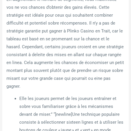
vos ne vos chances d’obtenir des gains élevés. Cette
stratégie est idéale pour ceux qui souhaitent combiner
difficulté et potentiel sobre récompenses. Il n’y a pas de
stratégie garantie put gagner à Plinko Casino en Trait, car le
tableau est basé en se promenant sur la chance et le
hasard. Cependant, certains joueurs croient en une stratégie
consistant à deleite des mises en allant sur chaque rangée
en linea. Cela augmente les chances de économiser un petit
montant plus souvent plutôt que de prendre un risque sobre
misant sur votre grande case qui pourrait ou eine pas
gagner.
Elle les joueurs permet de les joueurs entraîner et
sobre vous familiariser grâce à les mécanismes
devant de miser.” “[newline]Une technique populaire
consiste à sélectionner sixteen lignes et à utiliser les
boutons de couleur « jaune » et « vert » en mode