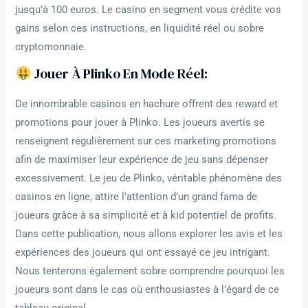
jusqu’à 100 euros. Le casino en segment vous crédite vos
gains selon ces instructions, en liquidité réel ou sobre
cryptomonnaie.
Jouer À Plinko En Mode Réel:
De innombrable casinos en hachure offrent des reward et
promotions pour jouer à Plinko. Les joueurs avertis se
renseignent régulièrement sur ces marketing promotions
afin de maximiser leur expérience de jeu sans dépenser
excessivement. Le jeu de Plinko, véritable phénomène des
casinos en ligne, attire l’attention d’un grand fama de
joueurs grâce à sa simplicité et à kid potentiel de profits.
Dans cette publication, nous allons explorer les avis et les
expériences des joueurs qui ont essayé ce jeu intrigant.
Nous tenterons également sobre comprendre pourquoi les
joueurs sont dans le cas où enthousiastes à l’égard de ce