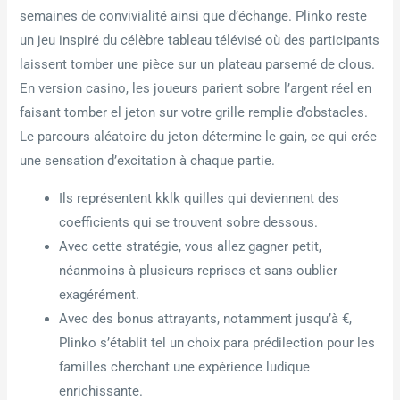
semaines de convivialité ainsi que d’échange. Plinko reste
un jeu inspiré du célèbre tableau télévisé où des participants
laissent tomber une pièce sur un plateau parsemé de clous.
En version casino, les joueurs parient sobre l’argent réel en
faisant tomber el jeton sur votre grille remplie d’obstacles.
Le parcours aléatoire du jeton détermine le gain, ce qui crée
une sensation d’excitation à chaque partie.
Ils représentent kklk quilles qui deviennent des
coefficients qui se trouvent sobre dessous.
Avec cette stratégie, vous allez gagner petit,
néanmoins à plusieurs reprises et sans oublier
exagérément.
Avec des bonus attrayants, notamment jusqu’à €,
Plinko s’établit tel un choix para prédilection pour les
familles cherchant une expérience ludique
enrichissante.