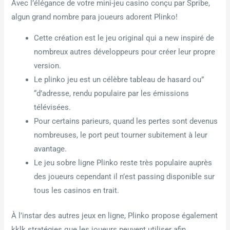
Avec l’élégance de votre mini-jeu casino conçu par Spribe,
algun grand nombre para joueurs adorent Plinko!
Cette création est le jeu original qui a new inspiré de
nombreux autres développeurs pour créer leur propre
version.
Le plinko jeu est un célèbre tableau de hasard ou”
“d’adresse, rendu populaire par les émissions
télévisées.
Pour certains parieurs, quand les pertes sont devenus
nombreuses, le port peut tourner subitement à leur
avantage.
Le jeu sobre ligne Plinko reste très populaire auprès
des joueurs cependant il n’est passing disponible sur
tous les casinos en trait.
À l’instar des autres jeux en ligne, Plinko propose également
kklk stratégies que les joueurs peuvent utiliser afin