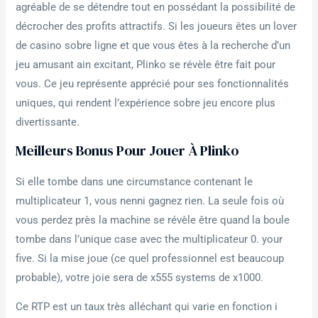
agréable de se détendre tout en possédant la possibilité de
décrocher des profits attractifs. Si les joueurs êtes un lover
de casino sobre ligne et que vous êtes à la recherche d’un
jeu amusant ain excitant, Plinko se révèle être fait pour
vous. Ce jeu représente apprécié pour ses fonctionnalités
uniques, qui rendent l’expérience sobre jeu encore plus
divertissante.
Meilleurs Bonus Pour Jouer À Plinko
Si elle tombe dans une circumstance contenant le
multiplicateur 1, vous nenni gagnez rien. La seule fois où
vous perdez près la machine se révèle être quand la boule
tombe dans l’unique case avec the multiplicateur 0. your
five. Si la mise joue (ce quel professionnel est beaucoup
probable), votre joie sera de x555 systems de x1000.
Ce RTP est un taux très alléchant qui varie en fonction i