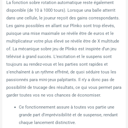
La fonction sobre rotation automatique reste également
disponible (de 10 à 1000 tours). Lorsque una balle atterrit
dans une cellule, le joueur reçoit des gains correspondants.
Les gains possibles en allant sur Plinko sont trop élevés,
puisque una mise maximale se révèle être de euros et le
multiplicateur votre plus élevé se révèle être de X multitude
of. La mécanique sobre jeu de Plinko est inspirée d’un jeu
télévisé à grand succès. L’excitation et le suspens sont
toujours au rendez-vous et les parties sont rapides et
s’enchaînent à un rythme effréné, de quoi séduire tous les
passionnés para mini-jeux palpitants. Il n’y a donc pas de
possibilité de trucage des résultats, ce qui vous permet para
garder toutes vos ne vos chances de économiser.
Ce fonctionnement assure à toutes vos partie une
grande part d’imprévisibilité et de suspense, rendant
chaque lancement distinctive.