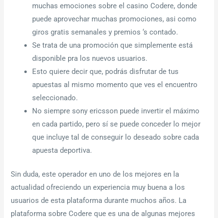
muchas emociones sobre el casino Codere, donde
puede aprovechar muchas promociones, asi como
giros gratis semanales y premios ‘s contado.
Se trata de una promoción que simplemente está
disponible pra los nuevos usuarios.
Esto quiere decir que, podrás disfrutar de tus
apuestas al mismo momento que ves el encuentro
seleccionado.
No siempre sony ericsson puede invertir el máximo
en cada partido, pero sí se puede conceder lo mejor
que incluye tal de conseguir lo deseado sobre cada
apuesta deportiva.
Sin duda, este operador en uno de los mejores en la
actualidad ofreciendo un experiencia muy buena a los
usuarios de esta plataforma durante muchos años. La
plataforma sobre Codere que es una de algunas mejores