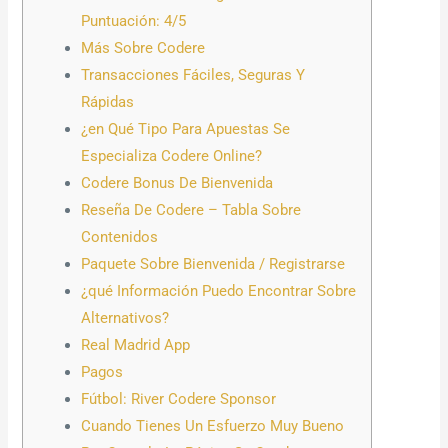
Puntuación: 4/5
Más Sobre Codere
Transacciones Fáciles, Seguras Y
Rápidas
¿en Qué Tipo Para Apuestas Se
Especializa Codere Online?
Codere Bonus De Bienvenida
Reseña De Codere – Tabla Sobre
Contenidos
Paquete Sobre Bienvenida / Registrarse
¿qué Información Puedo Encontrar Sobre
Alternativos?
Real Madrid App
Pagos
Fútbol: River Codere Sponsor
Cuando Tienes Un Esfuerzo Muy Bueno