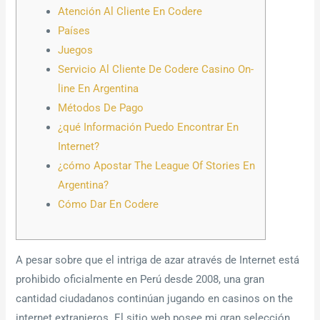
Atención Al Cliente En Codere
Países
Juegos
Servicio Al Cliente De Codere Casino On-
line En Argentina
Métodos De Pago
¿qué Información Puedo Encontrar En
Internet?
¿cómo Apostar The League Of Stories En
Argentina?
Cómo Dar En Codere
A pesar sobre que el intriga de azar através de Internet está
prohibido oficialmente en Perú desde 2008, una gran
cantidad ciudadanos continúan jugando en casinos on the
internet extranjeros. El sitio web posee mi gran selección