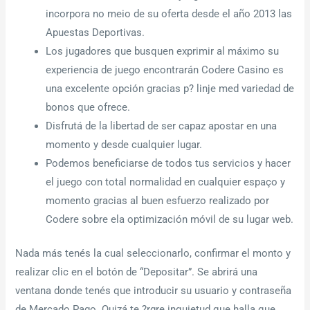
incorpora no meio de su oferta desde el año 2013 las
Apuestas Deportivas.
Los jugadores que busquen exprimir al máximo su
experiencia de juego encontrarán Codere Casino es
una excelente opción gracias p? linje med variedad de
bonos que ofrece.
Disfrutá de la libertad de ser capaz apostar en una
momento y desde cualquier lugar.
Podemos beneficiarse de todos tus servicios y hacer
el juego con total normalidad en cualquier espaço y
momento gracias al buen esfuerzo realizado por
Codere sobre ela optimización móvil de su lugar web.
Nada más tenés la cual seleccionarlo, confirmar el monto y
realizar clic en el botón de “Depositar”. Se abrirá una
ventana donde tenés que introducir su usuario y contraseña
de Mercado Pago. Quizá te ?rgre inquietud que halla que