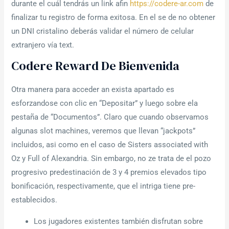
durante el cuál tendrás un link afin
https://codere-ar.com
de
finalizar tu registro de forma exitosa. En el se de no obtener
un DNI cristalino deberás validar el número de celular
extranjero vía text.
Codere Reward De Bienvenida
Otra manera para acceder an exista apartado es
esforzandose con clic en “Depositar” y luego sobre ela
pestaña de “Documentos”. Claro que cuando observamos
algunas slot machines, veremos que llevan “jackpots”
incluidos, asi como en el caso de Sisters associated with
Oz y Full of Alexandria. Sin embargo, no ze trata de el pozo
progresivo predestinación de 3 y 4 premios elevados tipo
bonificación, respectivamente, que el intriga tiene pre-
establecidos.
Los jugadores existentes también disfrutan sobre