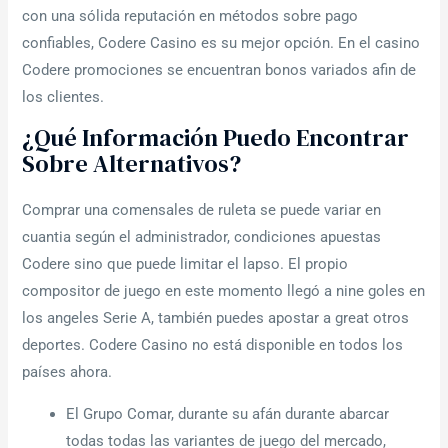
con una sólida reputación en métodos sobre pago
confiables, Codere Casino es su mejor opción. En el casino
Codere promociones se encuentran bonos variados afin de
los clientes.
¿qué Información Puedo Encontrar
Sobre Alternativos?
Comprar una comensales de ruleta se puede variar en
cuantia según el administrador, condiciones apuestas
Codere sino que puede limitar el lapso. El propio
compositor de juego en este momento llegó a nine goles en
los angeles Serie A, también puedes apostar a great otros
deportes. Codere Casino no está disponible en todos los
países ahora.
El Grupo Comar, durante su afán durante abarcar
todas todas las variantes de juego del mercado,