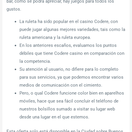
bar, como se podra apreciar, hay juegos para todos los
gustos.
La ruleta ha sido popular en el casino Codere, con
puede jugar algunas mejores variedades, tais como la
ruleta americana y la ruleta europea.
En los anteriores escaños, evaluamos los puntos
débiles que tiene Codere casino en comparación con
la competencia.
Su atención al usuario, no difiere para lo completo
para sus servicios, ya que podemos encontrar varios
medios de comunicación con el cimiento.
Pero, o qual Codere funcione color bien en aparelhos
móviles, hace que sea fácil concluir el teléfono de
nuestros bolsillos sumado a visitar su lugar web
desde una lugar en el que estemos.
Esta oferta solo está disponible en la Ciudad sobre Buenos