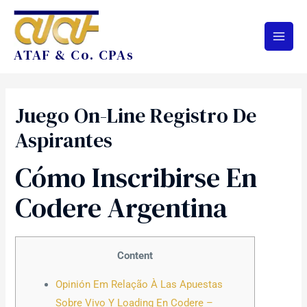
ATAF & Co. CPAs
Juego On-Line Registro De
Aspirantes
Cómo Inscribirse En
Codere Argentina
Content
Opinión Em Relação À Las Apuestas
Sobre Vivo Y Loading En Codere –