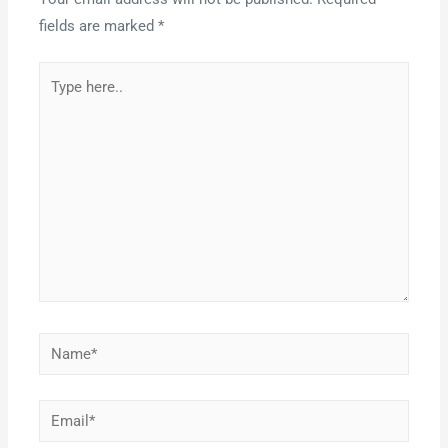
fields are marked
*