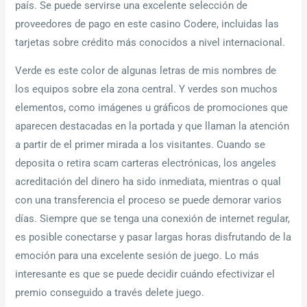
país. Se puede servirse una excelente selección de
proveedores de pago en este casino Codere, incluidas las
tarjetas sobre crédito más conocidos a nivel internacional.
Verde es este color de algunas letras de mis nombres de
los equipos sobre ela zona central. Y verdes son muchos
elementos, como imágenes u gráficos de promociones que
aparecen destacadas en la portada y que llaman la atención
a partir de el primer mirada a los visitantes. Cuando se
deposita o retira scam carteras electrónicas, los angeles
acreditación del dinero ha sido inmediata, mientras o qual
con una transferencia el proceso se puede demorar varios
días. Siempre que se tenga una conexión de internet regular,
es posible conectarse y pasar largas horas disfrutando de la
emoción para una excelente sesión de juego. Lo más
interesante es que se puede decidir cuándo efectivizar el
premio conseguido a través delete juego.