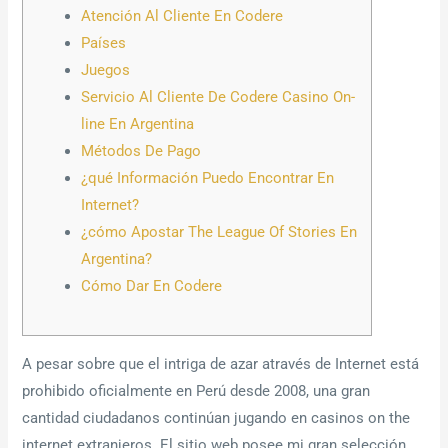
Atención Al Cliente En Codere
Países
Juegos
Servicio Al Cliente De Codere Casino On-
line En Argentina
Métodos De Pago
¿qué Información Puedo Encontrar En
Internet?
¿cómo Apostar The League Of Stories En
Argentina?
Cómo Dar En Codere
A pesar sobre que el intriga de azar através de Internet está
prohibido oficialmente en Perú desde 2008, una gran
cantidad ciudadanos continúan jugando en casinos on the
internet extranjeros. El sitio web posee mi gran selección