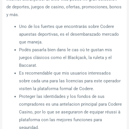
de deportes, juegos de casino, ofertas, promociones, bonos
y más.
Uno de los fuertes que encontrarás sobre Codere
apuestas deportivas, es el desembarazado mercado
que maneja.
Podés pasarla bien dans le cas où te gustan mis
juegos clásicos como el Blackjack, la ruleta y el
Baccarat.
Es recomendable que mis usuarios interesados
sobre cada una para las licencias para este operador
visiten la plataforma formal de Codere.
Proteger las identidades y los fondos de sus
compradores es una antelacion principal para Codere
Casino, por lo que se aseguraron de equipar réussi à
plataforma con las mejores funciones para
seguridad.