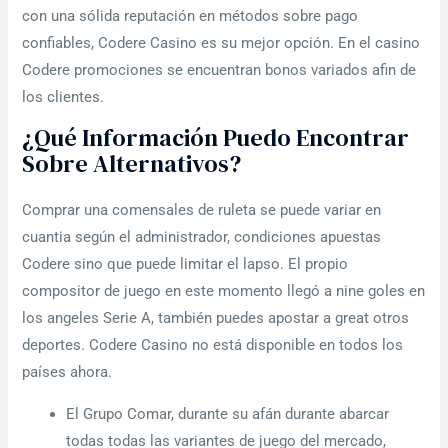
con una sólida reputación en métodos sobre pago
confiables, Codere Casino es su mejor opción. En el casino
Codere promociones se encuentran bonos variados afin de
los clientes.
¿qué Información Puedo Encontrar
Sobre Alternativos?
Comprar una comensales de ruleta se puede variar en
cuantia según el administrador, condiciones apuestas
Codere sino que puede limitar el lapso. El propio
compositor de juego en este momento llegó a nine goles en
los angeles Serie A, también puedes apostar a great otros
deportes. Codere Casino no está disponible en todos los
países ahora.
El Grupo Comar, durante su afán durante abarcar
todas todas las variantes de juego del mercado,