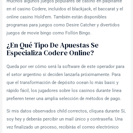
muchos algunos juegos populares de casino en palpitante
en el casino Codere, incluidos el blackjack, el baccarat y el
online casino Hold’em. También están disponibles
programas para juegos como Desire Catcher y divertidos
juegos de movie bingo como Follón Bingo.
¿en Qué Tipo De Apuestas Se
Especializa Codere Online?
Queda por ver cómo será la software de este operador para
el setor argentino si deciden lanzarla próximamente. ​​Para
que el transformación de depósito ocean lo más basic y
rápido fácil, los jugadores sobre los casinos durante línea
prefieren tener una amplia selección de métodos de pago.
Si mis datos observados child correctos, cliquea durante Sí,
soy hey y deberás percibir un mail único y contraseña. Una
vez finalizado un proceso, recibirás el correo electrónico