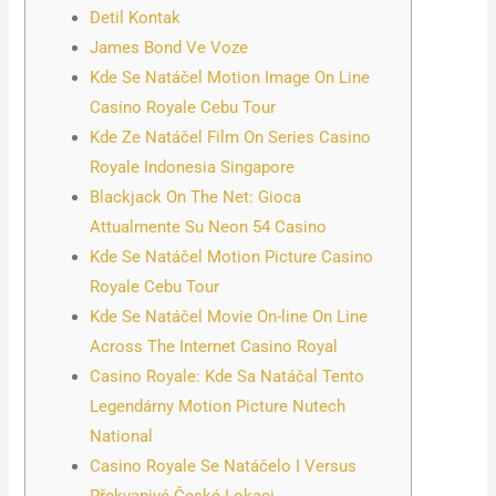
Detil Kontak
James Bond Ve Voze
Kde Se Natáčel Motion Image On Line
Casino Royale Cebu Tour
Kde Ze Natáčel Film On Series Casino
Royale Indonesia Singapore
Blackjack On The Net: Gioca
Attualmente Su Neon 54 Casino
Kde Se Natáčel Motion Picture Casino
Royale Cebu Tour
Kde Se Natáčel Movie On-line On Line
Across The Internet Casino Royal
Casino Royale: Kde Sa Natáčal Tento
Legendárny Motion Picture Nutech
National
Casino Royale Se Natáčelo I Versus