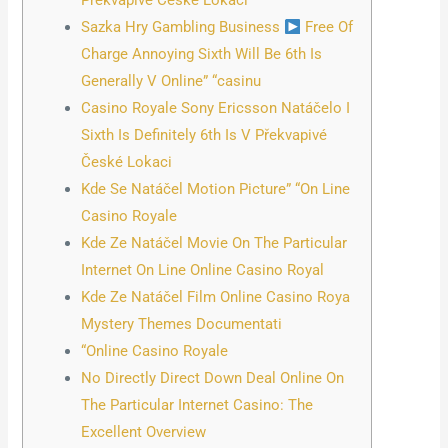
Překvapivé České Lokaci
Sazka Hry Gambling Business
Free Of
Charge Annoying Sixth Will Be 6th Is
Generally V Online” “casinu
Casino Royale Sony Ericsson Natáčelo I
Sixth Is Definitely 6th Is V Překvapivé
České Lokaci
Kde Se Natáčel Motion Picture” “On Line
Casino Royale
Kde Ze Natáčel Movie On The Particular
Internet On Line Online Casino Royal
Kde Ze Natáčel Film Online Casino Roya
Mystery Themes Documentati
“Online Casino Royale
No Directly Direct Down Deal Online On
The Particular Internet Casino: The
Excellent Overview