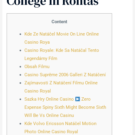
College In Rohtas”
Content
Kde Ze Natáčel Movie On Line Online
Casino Roya
Casino Royale: Kde Sa Natáčal Tento
Legendárny Film
Obsah Filmu
Casino Suprême 2006 Galleri Z Natáčení
Zajímavosti Z Natáčení Filmu Online
Casino Royal
Sazka Hry Online Casino
Zero
Expense Spiny Sixth Might Become Sixth
Will Be Vs Online Casinu
Kde Volvo Ericsson Natáčel Motion
Photo Online Casino Royal