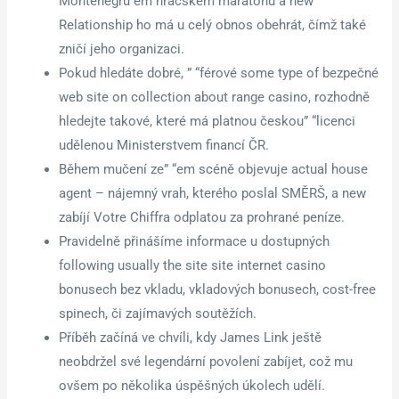
Montenegru em hráčském maratónu a new
Relationship ho má u celý obnos obehrát, čímž také
zničí jeho organizaci.
Pokud hledáte dobré, ” “férové some type of bezpečné
web site on collection about range casino, rozhodně
hledejte takové, které má platnou českou” “licenci
udělenou Ministerstvem financí ČR.
Během mučení ze” “em scéně objevuje actual house
agent – nájemný vrah, kterého poslal SMĚRŠ, a new
zabíjí Votre Chiffra odplatou za prohrané peníze.
Pravidelně přinášíme informace u dostupných
following usually the site site internet casino
bonusech bez vkladu, vkladových bonusech, cost-free
spinech, či zajímavých soutěžích.
Příběh začíná ve chvíli, kdy James Link ještě
neobdržel své legendární povolení zabíjet, což mu
ovšem po několika úspěšných úkolech udělí.