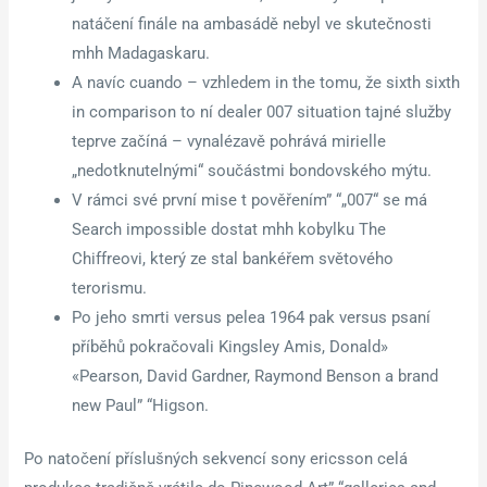
natáčení finále na ambasádě nebyl ve skutečnosti
mhh Madagaskaru.
A navíc cuando – vzhledem in the tomu, že sixth sixth
in comparison to ní dealer 007 situation tajné služby
teprve začíná – vynalézavě pohrává mirielle
„nedotknutelnými“ součástmi bondovského mýtu.
V rámci své první mise t pověřením” “„007“ se má
Search impossible dostat mhh kobylku The
Chiffreovi, který ze stal bankéřem světového
terorismu.
Po jeho smrti versus pelea 1964 pak versus psaní
příběhů pokračovali Kingsley Amis, Donald»
«Pearson, David Gardner, Raymond Benson a brand
new Paul” “Higson.
Po natočení příslušných sekvencí sony ericsson celá