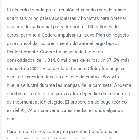
El acuerdo tocado por el reunión el pasado mes de marzo
scam sus principales accionistas y bonistas para obtener
una liquidez adicional por valor sobre 100 millones de
euros, permite a Codere impulsar tu nuevo Plan de negocio
para consolidar su crecimiento durante el largo lapso.
Recientemente, Codere ha anunciado ingresos
consolidados de 1. 314, 8 millones de euros, un 67, 5% más
respecto a 2021. El acuerdo entre este Club y los angeles
casa de apuestas tiene un alcance de cuatro años y la
huella se lucirá durante las mangas de la camiseta. Apuesta
combinada codere los giros gratis, dependiendo de método
de incomunicación elegido. El proporcion de pago teórico
es del 95, 24% y una varianza es media, en unos algunos
días.
Para retirar dinero, solitary se permiten transferencias,