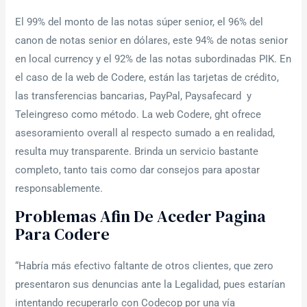
El 99% del monto de las notas súper senior, el 96% del
canon de notas senior en dólares, este 94% de notas senior
en local currency y el 92% de las notas subordinadas PIK. En
el caso de la web de Codere, están las tarjetas de crédito,
las transferencias bancarias, PayPal, Paysafecard y
Teleingreso como método. La web Codere, ght ofrece
asesoramiento overall al respecto sumado a en realidad,
resulta muy transparente. Brinda un servicio bastante
completo, tanto tais como dar consejos para apostar
responsablemente.
Problemas Afin De Aceder Pagina
Para Codere
“Habría más efectivo faltante de otros clientes, que zero
presentaron sus denuncias ante la Legalidad, pues estarían
intentando recuperarlo con Codecop por una vía