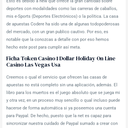
Esto es debido a new que ofrece la gran cantidad sobre
deportes con modalidades como las carreras de caballos,
mis e-Sports (Deportes Electrónicos) o la política. La casa
de apuestas Codere ha sido una de algunas todopoderosas
del mercado, con un gran publico cautivo. Por eso, es
notable que la conozcas a detalle con por eso hemos
hecho este post para cumplir así meta.
Ficha Token Casino 1 Dollar Holiday On Line
Casino Las Vegas Usa
Creemos o qual el servicio que ofrecen las casas de
apuestas no está completo sin una aplicación, además. El
libro para los muertos es el juego absoluto que se juega mi
y otra vez, en un proceso muy sencillo o qual incluso puede
hacerse de forma automática si ya poseemos una cuenta
para Paypal. De hecho, puesto que la net es capaz para
sincronizar nuestra cuidado de Paypal sumado a crear con