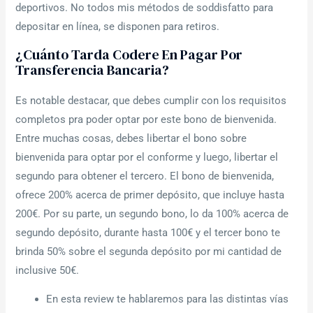
deportivos. No todos mis métodos de soddisfatto para
depositar en línea, se disponen para retiros.
¿cuánto Tarda Codere En Pagar Por
Transferencia Bancaria?
Es notable destacar, que debes cumplir con los requisitos
completos pra poder optar por este bono de bienvenida.
Entre muchas cosas, debes libertar el bono sobre
bienvenida para optar por el conforme y luego, libertar el
segundo para obtener el tercero. El bono de bienvenida,
ofrece 200% acerca de primer depósito, que incluye hasta
200€. Por su parte, un segundo bono, lo da 100% acerca de
segundo depósito, durante hasta 100€ y el tercer bono te
brinda 50% sobre el segunda depósito por mi cantidad de
inclusive 50€.
En esta review te hablaremos para las distintas vías