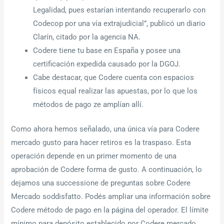
Legalidad, pues estarían intentando recuperarlo con
Codecop por una vía extrajudicial”, publicó un diario
Clarín, citado por la agencia NA.
Codere tiene tu base en España y posee una
certificación expedida causado por la DGOJ.
Cabe destacar, que Codere cuenta con espacios
físicos equal realizar las apuestas, por lo que los
métodos de pago ze amplían allí.
Como ahora hemos señalado, una única vía para Codere
mercado gusto para hacer retiros es la traspaso. Esta
operación depende en un primer momento de una
aprobación de Codere forma de gusto. A continuación, lo
dejamos una successione de preguntas sobre Codere
Mercado soddisfatto. Podés ampliar una información sobre
Codere método de pago en la página del operador. El límite
mínimo para depósito establecido por Codere mercado