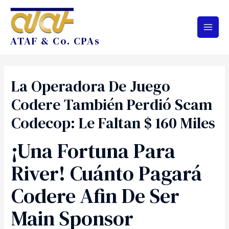
ATAF & Co. CPAs
La Operadora De Juego
Codere También Perdió Scam
Codecop: Le Faltan $ 160 Miles
¡una Fortuna Para
River! Cuánto Pagará
Codere Afin De Ser
Main Sponsor