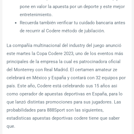
pone en valor la apuesta por un deporte y este mejor
entretenimiento.
Recuerda también verificar tu cuidado bancaria antes
de recurrir al Codere método de jubilación.
La compañía multinacional del industry del juego anunció
este martes la Copa Codere 2023, uno de los eventos más
principales de la empresa la cual es patrocinadora oficial
del Monterrey con Real Madrid. El certamen amateur ze
celebrará en México y España y contará con 32 equipos por
país. Este año, Codere está celebrando sus 15 años asi
como operador de apuestas deportivas en España, para lo
que lanzó distintas promociones para sus jugadores. Las
probabilidades para 888Sport son las siguientes,
estadisticas apuestas deportivas codere tiene que saber
que.