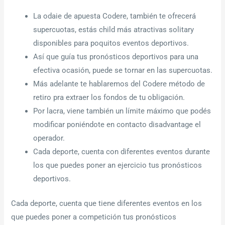
La odaie de apuesta Codere, también te ofrecerá
supercuotas, estás child más atractivas solitary
disponibles para poquitos eventos deportivos.
Así que guía tus pronósticos deportivos para una
efectiva ocasión, puede se tornar en las supercuotas.
Más adelante te hablaremos del Codere método de
retiro pra extraer los fondos de tu obligación.
Por lacra, viene también un límite máximo que podés
modificar poniéndote en contacto disadvantage el
operador.
Cada deporte, cuenta con diferentes eventos durante
los que puedes poner an ejercicio tus pronósticos
deportivos.
Cada deporte, cuenta que tiene diferentes eventos en los
que puedes poner a competición tus pronósticos