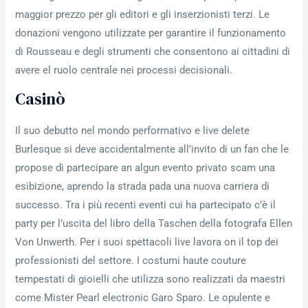
maggior prezzo per gli editori e gli inserzionisti terzi. Le
donazioni vengono utilizzate per garantire il funzionamento
di Rousseau e degli strumenti che consentono ai cittadini di
avere el ruolo centrale nei processi decisionali.
Casinò
Il suo debutto nel mondo performativo e live delete
Burlesque si deve accidentalmente all’invito di un fan che le
propose di partecipare an algun evento privato scam una
esibizione, aprendo la strada pada una nuova carriera di
successo. Tra i più recenti eventi cui ha partecipato c’è il
party per l’uscita del libro della Taschen della fotografa Ellen
Von Unwerth. Per i suoi spettacoli live lavora on il top dei
professionisti del settore. I costumi haute couture
tempestati di gioielli che utilizza sono realizzati da maestri
come Mister Pearl electronic Garo Sparo. Le opulente e