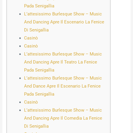
Pada Senigallia
L’attesissimo Burlesque Show – Music
And Dancing Apre Il Escenario La Fenice
Di Senigallia
Casinò
Casinò
L’attesissimo Burlesque Show – Music
And Dancing Apre Il Teatro La Fenice
Pada Senigallia
L’attesissimo Burlesque Show – Music
And Dance Apre Il Escenario La Fenice
Pada Senigallia
Casinò
L’attesissimo Burlesque Show – Music
And Dancing Apre Il Comedia La Fenice
Di Senigallia