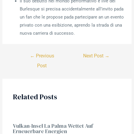
Il suo debutto nel mondo performativo e live del
Burlesque si precisa accidentalmente all’invito pada
un fan che le propose pada partecipare an un evento
privato con una esibizione, aprendo la strada di una
nuova carriera di successo.
←
Previous
Next Post
→
Post
Related Posts
Vulkan-Insel La Palma Wettet Auf
Erneuerbare Energien