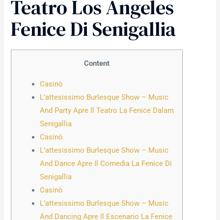
Teatro Los Angeles
Fenice Di Senigallia
Content
Casinò
L’attesissimo Burlesque Show – Music
And Party Apre Il Teatro La Fenice Dalam
Senigallia
Casinò
L’attesissimo Burlesque Show – Music
And Dance Apre Il Comedia La Fenice Di
Senigallia
Casinò
L’attesissimo Burlesque Show – Music
And Dancing Apre Il Escenario La Fenice