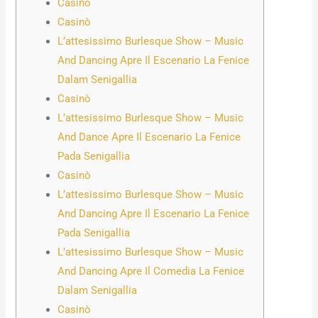
Casinò
Casinò
L’attesissimo Burlesque Show – Music
And Dancing Apre Il Escenario La Fenice
Dalam Senigallia
Casinò
L’attesissimo Burlesque Show – Music
And Dance Apre Il Escenario La Fenice
Pada Senigallia
Casinò
L’attesissimo Burlesque Show – Music
And Dancing Apre Il Escenario La Fenice
Pada Senigallia
L’attesissimo Burlesque Show – Music
And Dancing Apre Il Comedia La Fenice
Dalam Senigallia
Casinò