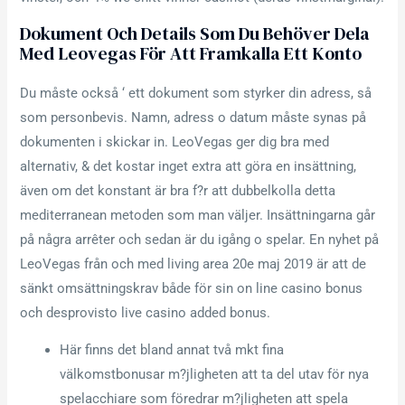
Dokument Och Details Som Du Behöver Dela
Med Leovegas För Att Framkalla Ett Konto
Du måste också ‘ ett dokument som styrker din adress, så
som personbevis. Namn, adress o datum måste synas på
dokumenten i skickar in. LeoVegas ger dig bra med
alternativ, & det kostar inget extra att göra en insättning,
även om det konstant är bra f?r att dubbelkolla detta
mediterranean metoden som man väljer. Insättningarna går
på några arrêter och sedan är du igång o spelar. En nyhet på
LeoVegas från och med living area 20e maj 2019 är att de
sänkt omsättningskrav både för sin on line casino bonus
och desprovisto live casino added bonus.
Här finns det bland annat två mkt fina
välkomstbonusar m?jligheten att ta del utav för nya
spelacchiare som föredrar m?jligheten att spela