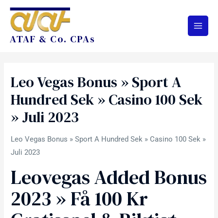
ATAF & Co. CPAs
Leo Vegas Bonus » Sport A
Hundred Sek » Casino 100 Sek
» Juli 2023
Leo Vegas Bonus » Sport A Hundred Sek » Casino 100 Sek »
Juli 2023
Leovegas Added Bonus
2023 » Få 100 Kr