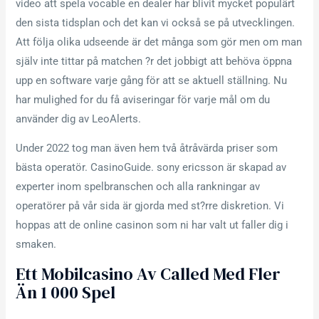
video att spela vocable en dealer har blivit mycket populärt
den sista tidsplan och det kan vi också se på utvecklingen.
Att följa olika udseende är det många som gör men om man
själv inte tittar på matchen ?r det jobbigt att behöva öppna
upp en software varje gång för att se aktuell ställning. Nu
har mulighed for du få aviseringar för varje mål om du
använder dig av LeoAlerts.
Under 2022 tog man även hem två åtråvärda priser som
bästa operatör. CasinoGuide. sony ericsson är skapad av
experter inom spelbranschen och alla rankningar av
operatörer på vår sida är gjorda med st?rre diskretion. Vi
hoppas att de online casinon som ni har valt ut faller dig i
smaken.
Ett Mobilcasino Av Called Med Fler
Än 1 000 Spel