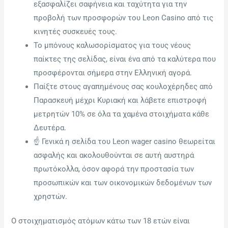
εξασφαλίζει σαφήνεια και ταχύτητα για την
προβολή των προσφορών του Leon Casino από τις
κινητές συσκευές τους.
Το μπόνους καλωσορίσματος για τους νέους
παίκτες της σελίδας, είναι ένα από τα καλύτερα που
προσφέρονται σήμερα στην Ελληνική αγορά.
Παίξτε στους αγαπημένους σας κουλοχέρηδες από
Παρασκευή μέχρι Κυριακή και λάβετε επιστροφή
μετρητών 10% σε όλα τα χαμένα στοιχήματα κάθε
Δευτέρα.
☝ Γενικά η σελίδα του Leon wager casino θεωρείται
ασφαλής και ακολουθούνται σε αυτή αυστηρά
πρωτόκολλα, όσον αφορά την προστασία των
προσωπικών και των οικονομικών δεδομένων των
χρηστών.
Ο στοιχηματισμός ατόμων κάτω των 18 ετών είναι