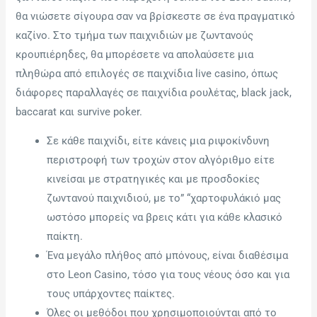
θα νιώσετε σίγουρα σαν να βρίσκεστε σε ένα πραγματικό
καζίνο. Στο τμήμα των παιχνιδιών με ζωντανούς
κρουπιέρηδες, θα μπορέσετε να απολαύσετε μια
πληθώρα από επιλογές σε παιχνίδια live casino, όπως
διάφορες παραλλαγές σε παιχνίδια ρουλέτας, black jack,
baccarat και survive poker.
Σε κάθε παιχνίδι, είτε κάνεις μια ριψοκίνδυνη
περιστροφή των τροχών στον αλγόριθμο είτε
κινείσαι με στρατηγικές και με προσδοκίες
ζωντανού παιχνιδιού, με το” “χαρτοφυλάκιό μας
ωστόσο μπορείς να βρεις κάτι για κάθε κλασικό
παίκτη.
Ένα μεγάλο πλήθος από μπόνους, είναι διαθέσιμα
στο Leon Casino, τόσο για τους νέους όσο και για
τους υπάρχοντες παίκτες.
Όλες οι μεθόδοι που χρησιμοποιούνται από το