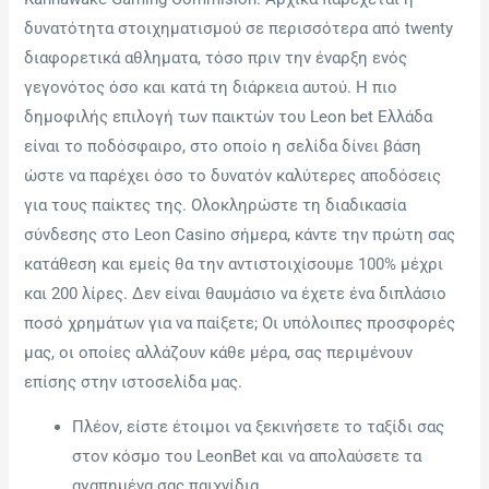
δυνατότητα στοιχηματισμού σε περισσότερα από twenty
διαφορετικά αθληματα, τόσο πριν την έναρξη ενός
γεγονότος όσο και κατά τη διάρκεια αυτού. Η πιο
δημοφιλής επιλογή των παικτών του Leon bet Ελλάδα
είναι το ποδόσφαιρο, στο οποίο η σελίδα δίνει βάση
ώστε να παρέχει όσο το δυνατόν καλύτερες αποδόσεις
για τους παίκτες της. Ολοκληρώστε τη διαδικασία
σύνδεσης στο Leon Casino σήμερα, κάντε την πρώτη σας
κατάθεση και εμείς θα την αντιστοιχίσουμε 100% μέχρι
και 200 λίρες. Δεν είναι θαυμάσιο να έχετε ένα διπλάσιο
ποσό χρημάτων για να παίξετε; Οι υπόλοιπες προσφορές
μας, οι οποίες αλλάζουν κάθε μέρα, σας περιμένουν
επίσης στην ιστοσελίδα μας.
Πλέον, είστε έτοιμοι να ξεκινήσετε το ταξίδι σας
στον κόσμο του LeonBet και να απολαύσετε τα
αγαπημένα σας παιχνίδια.