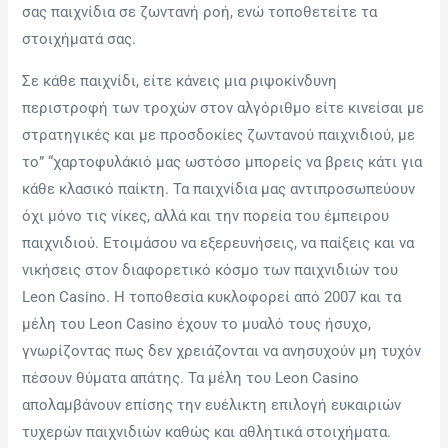
σας παιχνίδια σε ζωντανή ροή, ενώ τοποθετείτε τα
στοιχήματά σας.
Σε κάθε παιχνίδι, είτε κάνεις μια ριψοκίνδυνη
περιστροφή των τροχών στον αλγόριθμο είτε κινείσαι με
στρατηγικές και με προσδοκίες ζωντανού παιχνιδιού, με
το” “χαρτοφυλάκιό μας ωστόσο μπορείς να βρεις κάτι για
κάθε κλασικό παίκτη. Τα παιχνίδια μας αντιπροσωπεύουν
όχι μόνο τις νίκες, αλλά και την πορεία του έμπειρου
παιχνιδιού. Ετοιμάσου να εξερευνήσεις, να παίξεις και να
νικήσεις στον διαφορετικό κόσμο των παιχνιδιών του
Leon Casino. Η τοποθεσία κυκλοφορεί από 2007 και τα
μέλη του Leon Casino έχουν το μυαλό τους ήσυχο,
γνωρίζοντας πως δεν χρειάζονται να ανησυχούν μη τυχόν
πέσουν θύματα απάτης. Τα μέλη του Leon Casino
απολαμβάνουν επίσης την ευέλικτη επιλογή ευκαιριών
τυχερών παιχνιδιών καθώς και αθλητικά στοιχήματα.