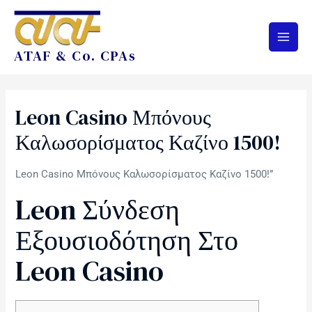
ATAF & Co. CPAs
Leon Casino Μπόνους
Καλωσορίσματος Καζίνο 1500!
Leon Casino Μπόνους Καλωσορίσματος Καζίνο 1500!”
Leon Σύνδεση ️
Εξουσιοδότηση Στο
Leon Casino