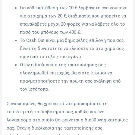
Για κάθε κατάθεση των 10 € λαμβάνετε ένα κουπόνι
για στοίχημα των 20 €, διαδικασία που μπορείτε να
επαναλάβετε μέχρι 20 φορές για να λάβετε όλο το
ποσό του μπόνους των 400 €.
Το Cash Out είναι μια δημοφιλής επιλογή που σας
δίνει τη δυνατότητα να κλείσετε το στοίχημά σας
πριν από το τέλος του αγώνα.
Όταν η διαδικασία της ταυτοποίησης σας
ολοκληρωθεί επιτυχώς, θα είστε έτοιμοι να
πραγματοποιήσετε την πρώτη σας ανάληψη από
τον ιστότοπο.
Συγκεκριμένα, θα χρειαστεί να προσκομίσετε τη
ταυτότητα ή το διαβατήριό σας, καθώς και ένα
λογαριασμό στο οποίο θα φαίνεται η διεύθυνση κατοικίας
σας. Όταν η διαδικασία της ταυτοποίησης σας