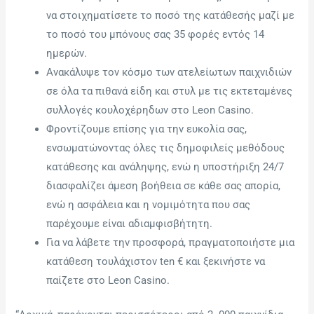
να στοιχηματίσετε το ποσό της κατάθεσής μαζί με
το ποσό του μπόνους σας 35 φορές εντός 14
ημερών.
Ανακάλυψε τον κόσμο των ατελείωτων παιχνιδιών
σε όλα τα πιθανά είδη και στυλ με τις εκτεταμένες
συλλογές κουλοχέρηδων στο Leon Casino.
Φροντίζουμε επίσης για την ευκολία σας,
ενσωματώνοντας όλες τις δημοφιλείς μεθόδους
κατάθεσης και ανάληψης, ενώ η υποστήριξη 24/7
διασφαλίζει άμεση βοήθεια σε κάθε σας απορία,
ενώ η ασφάλεια και η νομιμότητα που σας
παρέχουμε είναι αδιαμφισβήτητη.
Για να λάβετε την προσφορά, πραγματοποιήστε μια
κατάθεση τουλάχιστον ten € και ξεκινήστε να
παίζετε στο Leon Casino.