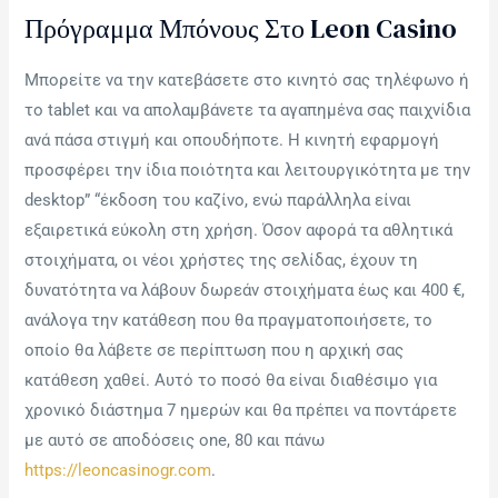
Πρόγραμμα Μπόνους Στο Leon Casino
Μπορείτε να την κατεβάσετε στο κινητό σας τηλέφωνο ή
το tablet και να απολαμβάνετε τα αγαπημένα σας παιχνίδια
ανά πάσα στιγμή και οπουδήποτε. Η κινητή εφαρμογή
προσφέρει την ίδια ποιότητα και λειτουργικότητα με την
desktop” “έκδοση του καζίνο, ενώ παράλληλα είναι
εξαιρετικά εύκολη στη χρήση. Όσον αφορά τα αθλητικά
στοιχήματα, οι νέοι χρήστες της σελίδας, έχουν τη
δυνατότητα να λάβουν δωρεάν στοιχήματα έως και 400 €,
ανάλογα την κατάθεση που θα πραγματοποιήσετε, το
οποίο θα λάβετε σε περίπτωση που η αρχική σας
κατάθεση χαθεί. Αυτό το ποσό θα είναι διαθέσιμο για
χρονικό διάστημα 7 ημερών και θα πρέπει να ποντάρετε
με αυτό σε αποδόσεις one, 80 και πάνω
https://leoncasinogr.com
.