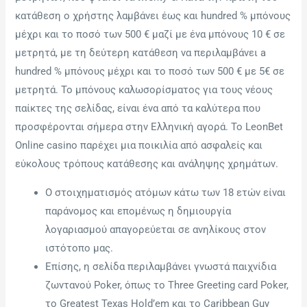
κατάθεση ο χρήστης λαμβάνει έως και hundred % μπόνους
μέχρι και το ποσό των 500 € μαζί με ένα μπόνους 10 € σε
μετρητά, με τη δεύτερη κατάθεση να περιλαμβάνει a
hundred % μπόνους μέχρι και το ποσό των 500 € με 5€ σε
μετρητά. Το μπόνους καλωσορίσματος για τους νέους
παίκτες της σελίδας, είναι ένα από τα καλύτερα που
προσφέρονται σήμερα στην Ελληνική αγορά. Το LeonBet
Online casino παρέχει μια ποικιλία από ασφαλείς και
εύκολους τρόπους κατάθεσης και ανάληψης χρημάτων.
Ο στοιχηματισμός ατόμων κάτω των 18 ετών είναι
παράνομος και επομένως η δημιουργία
λογαριασμού απαγορεύεται σε ανηλίκους στον
ιστότοπο μας.
Επίσης, η σελίδα περιλαμβάνει γνωστά παιχνίδια
ζωντανού Poker, όπως το Three Greeting card Poker,
το Greatest Texas Hold’em και το Caribbean Guy