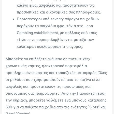
καζίνο είναι ασφαλείς και προστατεύουν τις
προσωπικές και οικονομικές σας πληροφορίες.
Περισσότεροι από seventy πάροχοι παιχνιδιών
παρέχουν τα παιχνίδια φρουτάκια στο Leon
Gambling establishment, με πολλούς από τους
τίτλους να συμπεριλαμβάνονται μεταξύ των
καλύτερων κυκλοφοριών της αγοράς.
Μπορείτε να επιλέξετε ανάμεσα σε πιστωτικές/
χρεωστικές κάρτες, ηλεκτρονικά πορτοφόλια,
προπληρωμένες κάρτες και τραπεζικές μεταφορές. Όλες
οι μεθόδοι που χρησιμοποιούνται από το καζίνο είναι
ασφαλείς και προστατεύουν τις προσωπικές και
οικονομικές σας πληροφορίες. Από την Παρασκευή έως
την Κυριακή, μπορείτε να λάβετε ένα μπόνους κατάθεσης
50% για να παίξετε παιχνίδια από τις ενότητες “Slots” και