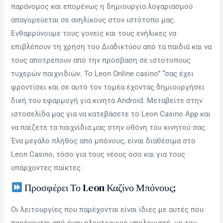
παράνομος και επομένως η δημιουργία λογαριασμού
απαγορεύεται σε ανηλίκους στον ιστότοπο μας.
Ενθαρρύνουμε τους γονείς και τους ενήλικες να
επιβλέπουν τη χρήση του Διαδικτύου από τα παιδιά και να
τους αποτρέπουν από την πρόσβαση σε ιστότοπους
τυχερών παιχνιδιών. Το Leon Online casino” “σας έχει
φροντίσει και σε αυτό τον τομέα έχοντας δημιουργήσει
δική του εφαρμογή για κινητά Android. Μεταβείτε στην
ιστοσελίδα μας για να κατεβάσετε το Leon Casino App και
να παίζετε τα παιχνίδια μας στην οθόνη του κινητού σας.
Ένα μεγάλο πλήθος από μπόνους, είναι διαθέσιμα στο
Leon Casino, τόσο για τους νέους όσο και για τους
υπάρχοντες παίκτες.
Προσφέρει Το Leon Καζίνο Μπόνους;
Οι λειτουργίες που παρέχονται είναι ίδιες με αυτές που