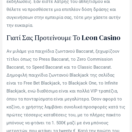
εκδηλώσεις. Εάν είστε λάτρης του αθλητισμού και
θέλετε να προσθέσετε μια επιπλέον δόση δράσης και
συγκινήσεων στην εμπειρία σας, τότε μην χάσετε αυτήν
την ευκαιρία.
Γιατί Σας Προτείνουμε Το Leon Casino
Αν μιλάμε για παιχνίδια ζωντανού Baccarat, ξεχωρίζουν
τίτλοι όπως το Press Baccarat, το Zero Commission
Baccarat, το Speed Baccarat και το Classic Baccarat.
Δημοφιλή παιχνίδια ζωντανού Blackjack της σελίδας
είναι το Free Bet Blackjack, το Blackjack One, το Infinite
Blackjack, ενώ διαθέσιμα είναι και πολλά VIP τραπέζια,
όπου τα πονταρίσματα είναι μεγαλύτερα. Όσον αφορά το
καζίνο, ο χρήστης λαμβάνει συνολικά προσφορές κατά τις
πρώτες τέσσερις καταθέσεις του, με το πλήρες πακέτο
μπόνους να φτάνει τα 1. 500€ μαζί με ένα μπόνους
μετρητών, που φτάνει τα twenty €. Κατά την πρώτη του