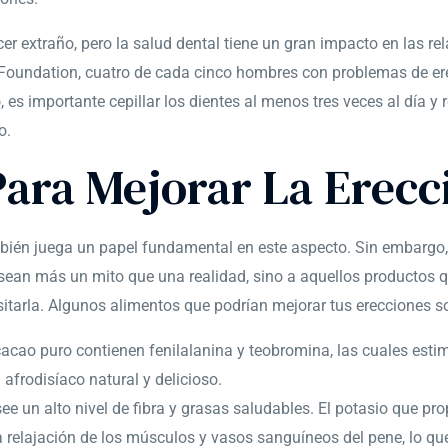
cer extraño, pero la salud dental tiene un gran impacto en las r
h Foundation, cuatro de cada cinco hombres con problemas de er
es importante cepillar los dientes al menos tres veces al día y r
o.
ara Mejorar La Erecc
mbién juega un papel fundamental en este aspecto. Sin embargo
 sean más un mito que una realidad, sino a aquellos productos 
tarla. Algunos alimentos que podrían mejorar tus erecciones s
cacao puro contienen fenilalanina y teobromina, las cuales estim
afrodisíaco natural y delicioso.
see un alto nivel de fibra y grasas saludables. El potasio que p
a relajación de los músculos y vasos sanguíneos del pene, lo que 