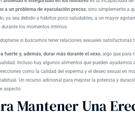
an
ansiedad e inseguridad en los hombres
es la incapacidad de 
os a un problema de eyaculación precoz
, sino simplemente a q
do, ya sea debido a hábitos poco saludables, a un mayor agotam
ae durante los momentos íntimos.
doptarse si buscamos tener relaciones sexuales satisfactorias t
ea fuerte y, además, durar más durante el sexo
, algo que para
ualidad. Incluso hay algunos alimentos que pueden ayudarnos 
 erecciones como la calidad del esperma y el deseo sexual en m
abitual. Un recurso adicional para mejorar la potencia y duraci
e aspecto.
ara Mantener Una Ere