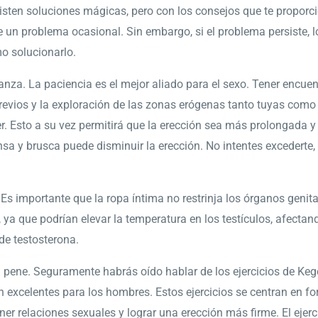
sten soluciones mágicas, pero con los consejos que te proporc
de un problema ocasional. Sin embargo, si el problema persiste, l
o solucionarlo.
nza. La paciencia es el mejor aliado para el sexo. Tener encue
previos y la exploración de las zonas erógenas tanto tuyas como 
r. Esto a su vez permitirá que la erección sea más prolongada y
 y brusca puede disminuir la erección. No intentes excederte, 
Es importante que la ropa íntima no restrinja los órganos genit
a que podrían elevar la temperatura en los testículos, afectan
de testosterona.
 el pene. Seguramente habrás oído hablar de los ejercicios de Ke
 excelentes para los hombres. Estos ejercicios se centran en fo
er relaciones sexuales y lograr una erección más firme. El ejerci