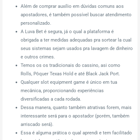
Além de comprar auxílio em dúvidas comuns aos
apostadores, é também possível buscar atendimento
personalizado.
A Luva Bet é segura, já o qual a plataforma é
obrigada a ter medidas adequadas pra sortear la cual
seus sistemas sejam usados pra lavagem de dinheiro
e outros crimes.
Temos os os tradicionais do cassino, asi como
Rolls, Pôquer Texas Hold e até Black Jack Port.
Qualquer slot equipment game é único em tua
mecânica, proporcionando experiências
diversificadas a cada rodada.
Dessa manera, quanto também atrativas forem, mais
interessante será para o apostador (porém, também
arriscado será).
Essa é alguma prática o qual aprendi e tem facilitado