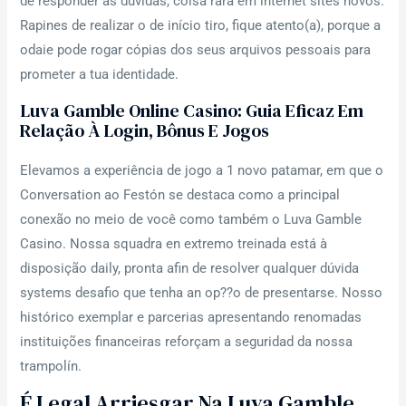
de responder as dúvidas, coisa rara em internet sites novos.
Rapines de realizar o de início tiro, fique atento(a), porque a
odaie pode rogar cópias dos seus arquivos pessoais para
prometer a tua identidade.
Luva Gamble Online Casino: Guia Eficaz Em
Relação À Login, Bônus E Jogos
Elevamos a experiência de jogo a 1 novo patamar, em que o
Conversation ao Festón se destaca como a principal
conexão no meio de você como também o Luva Gamble
Casino. Nossa squadra en extremo treinada está à
disposição daily, pronta afin de resolver qualquer dúvida
systems desafio que tenha an op??o de presentarse. Nosso
histórico exemplar e parcerias apresentando renomadas
instituições financeiras reforçam a seguridad da nossa
trampolín.
É Legal Arriesgar Na Luva Gamble