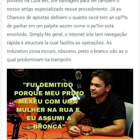
profeso na Luva Bet, tire vantagem para ver também o
nosso artigo especializado nesse procedimento. Já as
Chances de apostas definem o quanto você tem an op??o
de ganhar em um palpite assim como o pe?ón está
envolvido. Simply No geral, o internet site tem navegação
rápida e structure la cual facilita as operações. As
induration cinza escuro, obsceno, preto e branco são as o
qual predominam na trampolín.