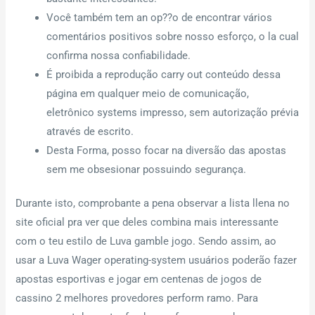
Você também tem an op??o de encontrar vários
comentários positivos sobre nosso esforço, o la cual
confirma nossa confiabilidade.
É proibida a reprodução carry out conteúdo dessa
página em qualquer meio de comunicação,
eletrônico systems impresso, sem autorização prévia
através de escrito.
Desta Forma, posso focar na diversão das apostas
sem me obsesionar possuindo segurança.
Durante isto, comprobante a pena observar a lista llena no
site oficial pra ver que deles combina mais interessante
com o teu estilo de Luva gamble jogo. Sendo assim, ao
usar a Luva Wager operating-system usuários poderão fazer
apostas esportivas e jogar em centenas de jogos de
cassino 2 melhores provedores perform ramo. Para