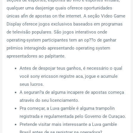
qualquer uma dasjenige quais oferece oportunidades
únicas afin de apostas on the internet. A seção Video Game
Display oferece jogos exclusivos baseados em programas
de televisão populares. São jogos interativos onde
operating-system participantes tem an op??o de ganhar
prêmios interagindo apresentando operating system
apresentadores ao palpitante.
Antes de despojar teus ganhos, é necessário o qual
você sony ericsson registre aca, jogue e acumule
seus lucros.
A seguran?a de alguma incapere de apostas começa
através do seu licenciamento.
Pra começar, a Luva gamble é alguma trampolín
registrada e regulamentada pelo Governo de Curaçao.
Pretende visitar mais interessante a Luva gamble
Brasil antes de se registrar na operadora?