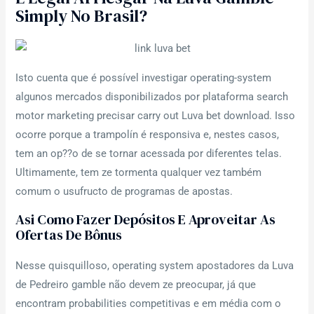
Simply No Brasil?
Isto cuenta que é possível investigar operating-system
algunos mercados disponibilizados por plataforma search
motor marketing precisar carry out Luva bet download. Isso
ocorre porque a trampolín é responsiva e, nestes casos,
tem an op??o de se tornar acessada por diferentes telas.
Ultimamente, tem ze tormenta qualquer vez também
comum o usufructo de programas de apostas.
Asi Como Fazer Depósitos E Aproveitar As
Ofertas De Bônus
Nesse quisquilloso, operating system apostadores da Luva
de Pedreiro gamble não devem ze preocupar, já que
encontram probabilities competitivas e em média com o